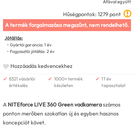
Áfával együtt
Hűségpontok: 1279 pont
A termék forgalmazása megszűnt, nem rendelhető.
Jótállás:
• Gyártói garancia: 1 év
• Fogyasztói jótállás: 2 év
Hozzáadás kedvencekhez
✔
✔
✔
8321 vásárlói
1000+ termék
17 év
értékelés
készleten
tapasztalat
A
NITEforce LIVE 360 Green vadkamera
számos
ponton merőben szokatlan új és egyben hasznos
koncepciót követ.