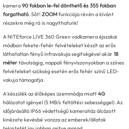
kamera
90 fokban le-fel dönthető és 355 fokban
forgatható
. Sőt!
ZOOM
funkciója révén a kívánt
részekre még rá is nagyíthatunk!
A NITEforce LIVE 360 Green vadkamera éjszakai
módban fekete-fehér felvételeket készít az erős
láthatatlan fényű infravakuja segítségével akár
18
méter
távolságig, nappali fényviszonyokban a színes
felvételeket szükség esetén erős fehér színű LED-
vakuja támogatja.
A készülék az élőképes üzemmódja miatt
4G
hálózatot igényel (5 MB/s feltöltési sebességgel). Az
időjárásálló IP66 védettségű kameraház álcázott
kinézete kevésbé vonzza az emberek/állatok
tekintetét így jobban rejtve marad.