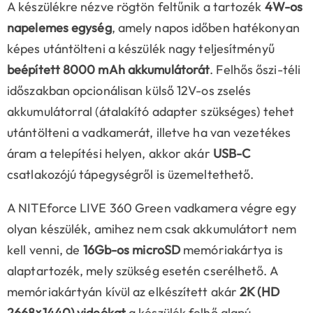
A készülékre nézve rögtön feltűnik a tartozék
4W-os
napelemes egység
, amely napos időben hatékonyan
képes utántölteni a készülék nagy teljesítményű
beépített 8000 mAh akkumulátorát
. Felhős őszi-téli
időszakban opcionálisan külső 12V-os zselés
akkumulátorral (átalakító adapter szükséges) tehet
utántölteni a vadkamerát, illetve ha van vezetékes
áram a telepítési helyen, akkor akár
USB-C
csatlakozójú tápegységről is üzemeltethető.
A NITEforce LIVE 360 Green vadkamera végre egy
olyan készülék, amihez nem csak akkumulátort nem
kell venni, de
16Gb-os microSD
memóriakártya is
alaptartozék, mely szükség esetén cserélhető. A
memóriakártyán kívül az elkészített akár
2K (HD
2668×1440)
videókat
a készülék felhő alapú