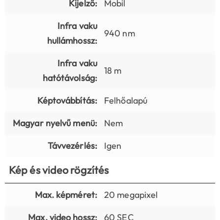
Kijelző:
Mobil
Infra vaku
940 nm
hullámhossz:
Infra vaku
18 m
hatótávolság:
Képtovábbítás:
Felhőalapú
Magyar nyelvű menü:
Nem
Távvezérlés:
Igen
Kép és video rögzítés
Max. képméret:
20 megapixel
Max. video hossz:
60 SEC