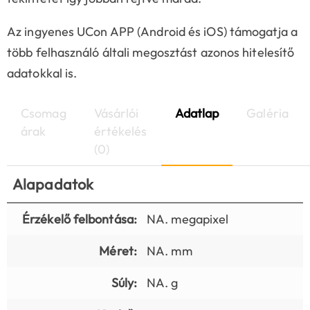
Az ingyenes UCon APP (Android és iOS) támogatja a
több felhasználó általi megosztást azonos hitelesítő
adatokkal is.
Csomag
Vásárlói
Adatlap
Galéria
árak
értékelés
(0)
Alapadatok
Érzékelő felbontása:
NA. megapixel
Méret:
NA. mm
Súly:
NA. g