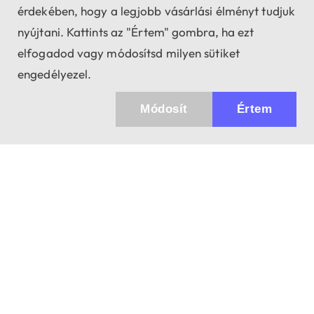
érdekében, hogy a legjobb vásárlási élményt tudjuk
nyújtani. Kattints az "Értem" gombra, ha ezt
elfogadod vagy módosítsd milyen sütiket
engedélyezel.
Módosít
Értem
Küldhetünk értesítőt az újdonságainkról és