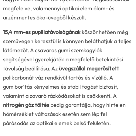
megfelelve, valamennyi optikai elem ólom- és
arzénmentes öko-üvegből készült.
15,4 mm-es pupillatávolságának
köszönhetően még
szemüvegen keresztül is könnyen beláthatjuk a teljes
látómezőt. A csavaros gumi szemkagylók
segítségével gyerekjáték a megfelelő betekintési
távolság beállítása. Az
üvegszállal megerősített
polikarbonát váz rendkívül tartós és vízálló. A
gumiborítás kényelmes és stabil fogást biztosít,
valamint a zavaró rázkódásokat is csökkenti. A
nitrogén gáz töltés
pedig garantálja, hogy hirtelen
hőmérséklet változások esetén sem lép fel
párásodás az optikai elemek belső felületén.