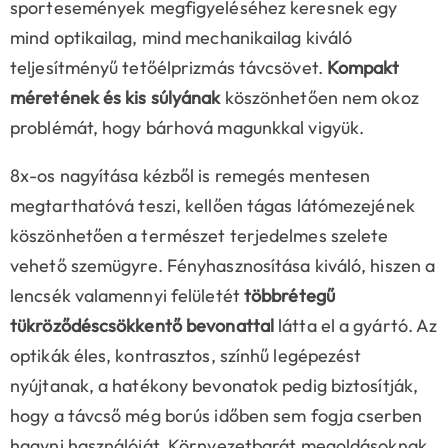
sportesemények megfigyeléséhez keresnek egy
mind optikailag, mind mechanikailag kiváló
teljesítményű tetőélprizmás távcsövet.
Kompakt
méretének és kis súlyának
köszönhetően nem okoz
problémát, hogy bárhová magunkkal vigyük.
8x-os nagyítása kézből is remegés mentesen
megtarthatóvá teszi, kellően tágas látómezejének
köszönhetően a természet terjedelmes szelete
vehető szemügyre. Fényhasznosítása kiváló, hiszen a
lencsék valamennyi felületét
többrétegű
tükröződéscsökkentő bevonattal
látta el a gyártó. Az
optikák éles, kontrasztos, színhű legépezést
nyújtanak, a hatékony bevonatok pedig biztosítják,
hogy a távcső még borús időben sem fogja cserben
hagyni használóját. Környezetbarát megoldásoknak