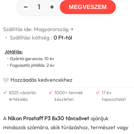
−
+
1
MEGVESZEM
Szállítás ide: Magyarország
→
•
Szállítási költség :
0 Ft-tól
Jótállás:
• Gyártói garancia: 10 év
• Fogyasztói jótállás: 2 év
Hozzáadás kedvencekhez
✔
✔
✔
8325 vásárlói
1000+ termék
17 év
értékelés
készleten
tapasztalat
A
Nikon Prostaff P3 8x30 távcsövet
ajánljuk
mindazok számára, akik túrázáshoz, természet vagy