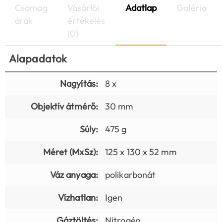
Csomag
Vásárlói
Adatlap
Galéria
árak
értékelés
(0)
Alapadatok
Nagyítás:
8 x
Objektív átmérő:
30 mm
Súly:
475 g
Méret (MxSz):
125 x 130 x 52 mm
Váz anyaga:
polikarbonát
Vízhatlan:
Igen
Gáztöltés:
Nitrogén