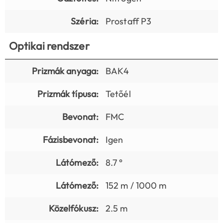
Széria:
Prostaff P3
Optikai rendszer
Prizmák anyaga:
BAK4
Prizmák típusa:
Tetőél
Bevonat:
FMC
Fázisbevonat:
Igen
Látómező:
8.7 °
Látómező:
152 m / 1000 m
Közelfókusz:
2.5 m