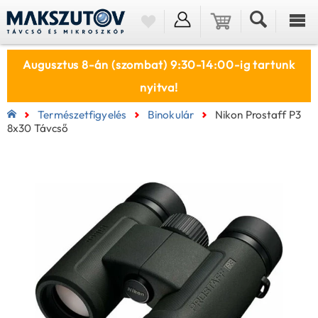
Augusztus 8-án (szombat) 9:30-14:00-ig tartunk
nyitva!
Természetfigyelés
Binokulár
Nikon Prostaff P3
8x30 Távcső