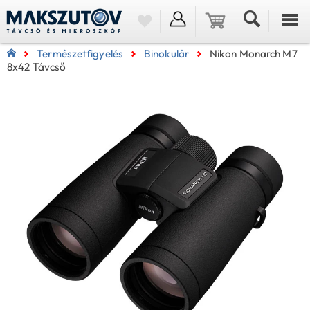
Természetfigyelés
Binokulár
Nikon Monarch M7
8x42 Távcső