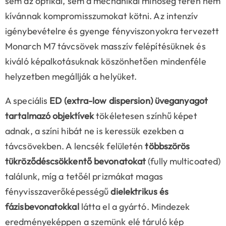
sem az optikai, sem a mechanikai minőség terén nem
kívánnak kompromisszumokat kötni. Az intenzív
igénybevételre és gyenge fényviszonyokra tervezett
Monarch M7 távcsövek masszív felépítésüknek és
kiváló képalkotásuknak köszönhetően mindenféle
helyzetben megállják a helyüket.
A speciális
ED (extra-low dispersion) üveganyagot
tartalmazó objektívek
tökéletesen színhű képet
adnak, a színi hibát ne is keressük ezekben a
távcsövekben. A lencsék felületén
többszörös
tükröződéscsökkentő bevonatokat
(fully multicoated)
találunk, míg a tetőél prizmákat magas
fényvisszaverőképességű
dielektrikus és
fázisbevonatokkal
látta el a gyártó. Mindezek
eredményeképpen a szemünk elé táruló kép