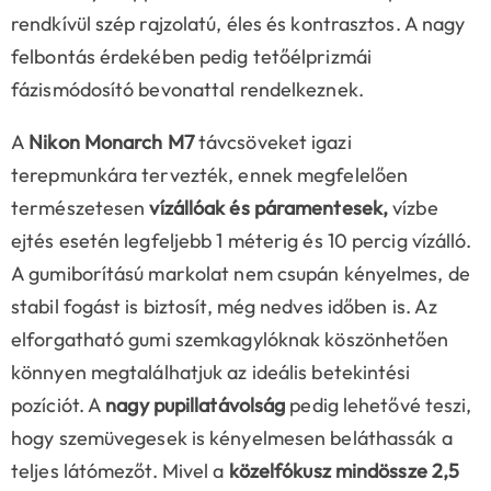
rendkívül szép rajzolatú, éles és kontrasztos. A nagy
felbontás érdekében pedig tetőélprizmái
fázismódosító bevonattal rendelkeznek.
A
Nikon Monarch M7
távcsöveket igazi
terepmunkára tervezték, ennek megfelelően
természetesen
vízállóak és páramentesek,
vízbe
ejtés esetén legfeljebb 1 méterig és 10 percig vízálló.
A gumiborítású markolat nem csupán kényelmes, de
stabil fogást is biztosít, még nedves időben is. Az
elforgatható gumi szemkagylóknak köszönhetően
könnyen megtalálhatjuk az ideális betekintési
pozíciót. A
nagy pupillatávolság
pedig lehetővé teszi,
hogy szemüvegesek is kényelmesen beláthassák a
teljes látómezőt. Mivel a
közelfókusz mindössze 2,5