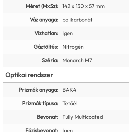
Méret (MxSz):
142 x 130 x 57 mm
Váz anyaga:
polikarbonát
Vízhatlan:
Igen
Gáztöltés:
Nitrogén
Széria:
Monarch M7
Optikai rendszer
Prizmák anyaga:
BAK4
Prizmák típusa:
Tetőél
Bevonat:
Fully Multicoated
Fázisbevonat:
Igen