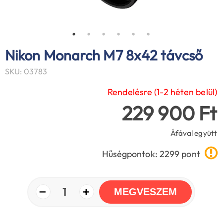
Nikon Monarch M7 8x42 távcső
SKU: 03783
Rendelésre (1-2 héten belül)
229 900 Ft
Áfával együtt
Hűségpontok: 2299 pont
−
+
1
MEGVESZEM