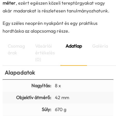
méter
, ezért egészen közeli tereptárgyakat vagy
akár madarakat is részletesen tanulmányozhatunk.
Egy széles neoprén nyakpánt és egy praktikus
hordtáska az alapcsomag része.
Csomag
Vásárlói
Adatlap
Galéria
árak
értékelés
(0)
Alapadatok
Nagyítás:
8 x
Objektív átmérő:
42 mm
Súly:
670 g