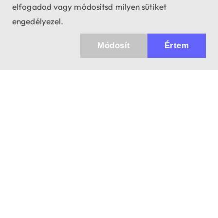
elfogadod vagy módosítsd milyen sütiket
engedélyezel.
Módosít
Értem
Küldhetünk értesítőt az újdonságainkról és
az akciós ajánlatainkról?
Ajándék 3000 Ft értékű kupon kódot is kapsz.
IGEN, KÉREM!