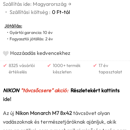
Szállítás ide: Magyarország
→
•
Szállítási költség :
0 Ft-tól
Jótállás:
• Gyártói garancia: 10 év
• Fogyasztói jótállás: 2 év
Hozzáadás kedvencekhez
✔
✔
✔
8325 vásárlói
1000+ termék
17 év
értékelés
készleten
tapasztalat
NIKON
"távcsőcsere" akció:
Részletekért kattints
ide!
Az új
Nikon Monarch M7 8x42
távcsövet olyan
vadászoknak és természetjáróknak ajánljuk, akik