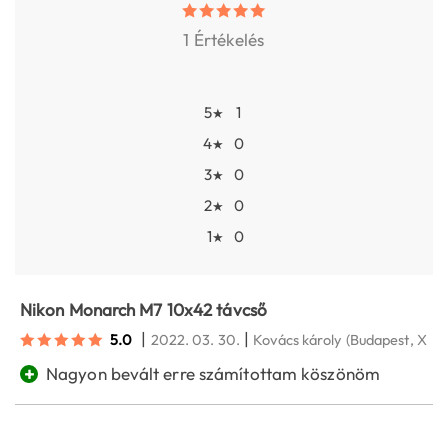
1 Értékelés
5
1
★
4
0
★
3
0
★
2
0
★
1
0
★
Nikon Monarch M7 10x42 távcső
|
|
5.0
2022. 03. 30.
Kovács károly
(Budapest, XI.)
+
Nagyon bevált erre számítottam köszönöm