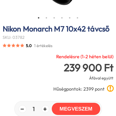
Nikon Monarch M7 10x42 távcső
SKU: 03782
5.0
1 értékelés
Rendelésre (1-2 héten belül)
239 900 Ft
Áfával együtt
Hűségpontok: 2399 pont
−
+
1
MEGVESZEM