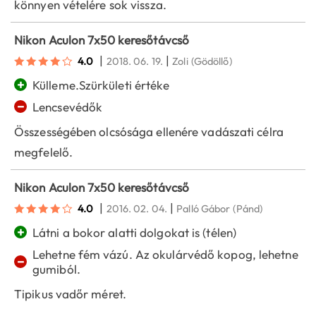
könnyen vételére sok vissza.
Nikon Aculon 7x50 keresőtávcső
|
|
4.0
2018. 06. 19.
Zoli
(Gödöllő)
+
Külleme.Szürkületi értéke
−
Lencsevédők
Összességében olcsósága ellenére vadászati célra
megfelelő.
Nikon Aculon 7x50 keresőtávcső
|
|
4.0
2016. 02. 04.
Palló Gábor
(Pánd)
+
Látni a bokor alatti dolgokat is (télen)
Lehetne fém vázú. Az okulárvédő kopog, lehetne
−
gumiból.
Tipikus vadőr méret.