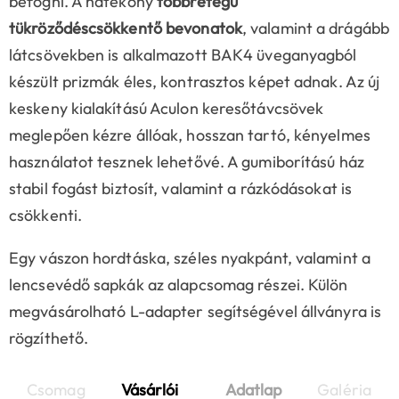
befogni. A hatékony
többrétegű
tükröződéscsökkentő bevonatok
, valamint a drágább
látcsövekben is alkalmazott BAK4 üveganyagból
készült prizmák éles, kontrasztos képet adnak. Az új
keskeny kialakítású Aculon keresőtávcsövek
meglepően kézre állóak, hosszan tartó, kényelmes
használatot tesznek lehetővé. A gumiborítású ház
stabil fogást biztosít, valamint a rázkódásokat is
csökkenti.
Egy vászon hordtáska, széles nyakpánt, valamint a
lencsevédő sapkák az alapcsomag részei. Külön
megvásárolható L-adapter segítségével állványra is
rögzíthető.
Csomag
Vásárlói
Adatlap
Galéria