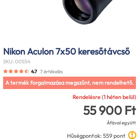
Nikon Aculon 7x50 keresőtávcső
SKU: 00554
4.7
7 értékelés
A termék forgalmazása megszűnt, nem rendelhető.
Rendelésre (1 héten belül)
55 900 Ft
Áfával együtt
Hűségpontok: 559 pont