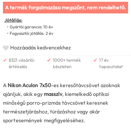
A termék forgalmazása megszűnt, nem rendelhető.
Jótállás:
• Gyártói garancia: 10 év
• Fogyasztói jótállás: 2 év
Hozzáadás kedvencekhez
✔
✔
✔
8321 vásárlói
1000+ termék
17 év
értékelés
készleten
tapasztalat
A
Nikon Aculon 7x50
-es keresőtávcsövet azoknak
ajánljuk, akik egy
masszív
, kiemelkedő optikai
minőségű porro-prizmás távcsövet keresnek
természetjáráshoz, túrázáshoz vagy akár
sportesemények megfigyeléséhez.