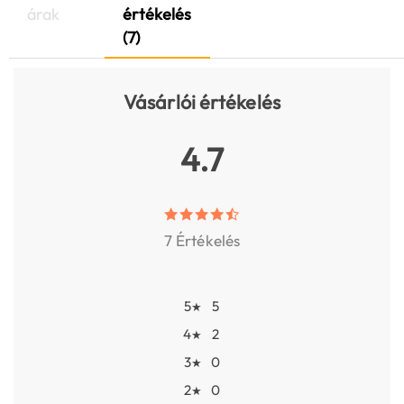
árak
értékelés
(7)
Vásárlói értékelés
4.7
7 Értékelés
5
5
★
4
2
★
3
0
★
2
0
★