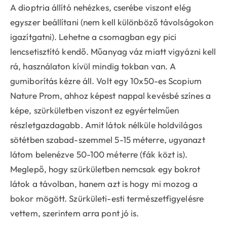
A dioptria állító nehézkes, cserébe viszont elég
egyszer beállítani (nem kell különböző távolságokon
igazítgatni). Lehetne a csomagban egy pici
lencsetisztító kendő. Műanyag váz miatt vigyázni kell
rá, használaton kívül mindig tokban van. A
gumiborítás kézre áll. Volt egy 10x50-es Scopium
Nature Prom, ahhoz képest nappal kevésbé színes a
képe, szürkületben viszont ez egyértelműen
részletgazdagabb. Amit látok nélküle holdvilágos
sötétben szabad-szemmel 5-15 méterre, ugyanazt
látom belenézve 50-100 méterre (fák közt is).
Meglepő, hogy szürkületben nemcsak egy bokrot
látok a távolban, hanem azt is hogy mi mozog a
bokor mögött. Szürkületi-esti természetfigyelésre
vettem, szerintem arra pont jó is.