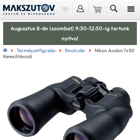
Augusztus 8-án (szombat) 9:30-12:30-ig tartunk
nyitva!
Természetfigyelés
Binokulár
Nikon Aculon 7x50
Keresőtávcső