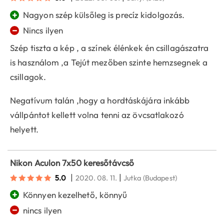
+
Nagyon szép külsőleg is precíz kidolgozás.
−
Nincs ilyen
Szép tiszta a kép , a színek élénkek én csillagászatra
is használom ,a Tejút mezőben szinte hemzsegnek a
csillagok.
Negatívum talán ,hogy a hordtáskájára inkább
vállpántot kellett volna tenni az övcsatlakozó
helyett.
Nikon Aculon 7x50 keresőtávcső
|
|
5.0
2020. 08. 11.
Jutka
(Budapest)
+
Könnyen kezelhető, könnyű
−
nincs ilyen