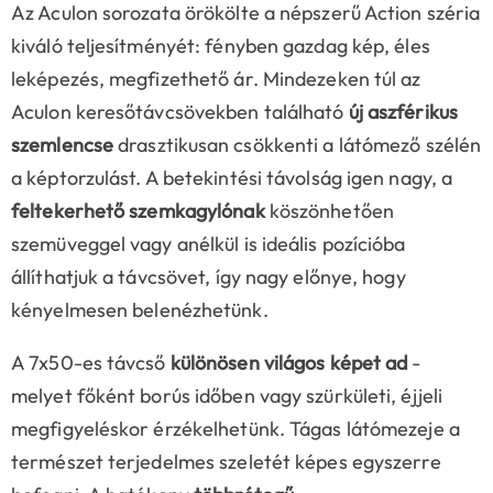
Az Aculon sorozata örökölte a népszerű Action széria
kiváló teljesítményét: fényben gazdag kép, éles
leképezés, megfizethető ár. Mindezeken túl az
Aculon keresőtávcsövekben található
új aszférikus
szemlencse
drasztikusan csökkenti a látómező szélén
a képtorzulást. A betekintési távolság igen nagy, a
feltekerhető szemkagylónak
köszönhetően
szemüveggel vagy anélkül is ideális pozícióba
állíthatjuk a távcsövet, így nagy előnye, hogy
kényelmesen belenézhetünk.
A 7x50-es távcső
különösen világos képet ad
-
melyet főként borús időben vagy szürkületi, éjjeli
megfigyeléskor érzékelhetünk. Tágas látómezeje a
természet terjedelmes szeletét képes egyszerre