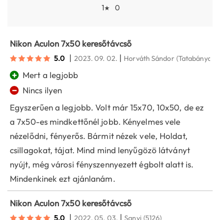
1
0
★
Nikon Aculon 7x50 keresőtávcső
|
|
5.0
2023. 09. 02.
Horváth Sándor
(Tatabánya)
+
Mert a legjobb
−
Nincs ilyen
Egyszerűen a legjobb. Volt már 15x70, 10x50, de ez
a 7x50-es mindkettőnél jobb. Kényelmes vele
nézelődni, fényerős. Bármit nézek vele, Holdat,
csillagokat, tájat. Mind mind lenyűgözö látványt
nyújt, még városi fényszennyezett égbolt alatt is.
Mindenkinek ezt ajánlanám.
Nikon Aculon 7x50 keresőtávcső
|
|
5.0
2022. 05. 03.
Sanyi
(5126)