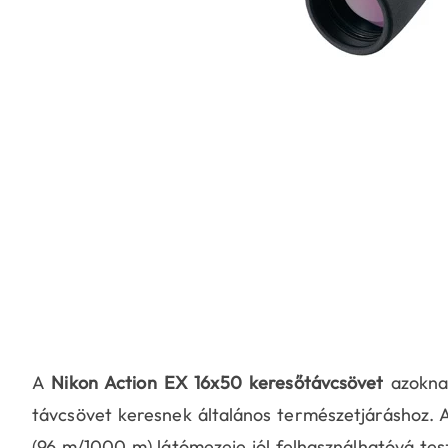
A
Nikon Action EX 16x50 keresőtávcsövet
azoknak
távcsövet keresnek általános természetjáráshoz. A
(96 m/1000 m) látómezeje jól felhasználhatóvá tesz