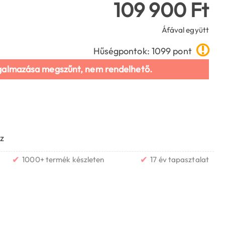
109 900 Ft
Áfával együtt
Hűségpontok: 1099 pont
galmazása megszűnt, nem rendelhető.
z
✔
✔
1000+ termék készleten
17 év tapasztalat