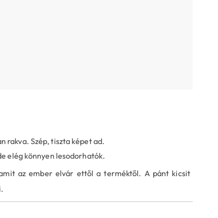
 rakva. Szép, tiszta képet ad.
 de elég könnyen lesodorhatók.
amit az ember elvár ettől a terméktől. A pánt kicsit
.