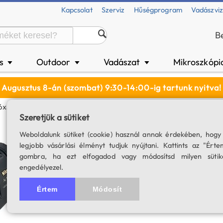
Kapcsolat
Szerviz
Hűségprogram
Vadászvi
B
és
Outdoor
Vadászat
Mikroszkópi
▼
▼
▼
Augusztus 8-án (szombat) 9:30-14:00-ig tartunk nyitva!
16x50 Keresőtávcső
Szeretjük a sütiket
Nikon Action EX 
Weboldalunk sütiket (cookie) használ annak érdekében, hogy
legjobb vásárlási élményt tudjuk nyújtani. Kattints az "Érte
SKU: 02590
gombra, ha ezt elfogadod vagy módosítsd milyen sütik
engedélyezel.
5.0
1 értékelés
A termék for
Értem
Módosít