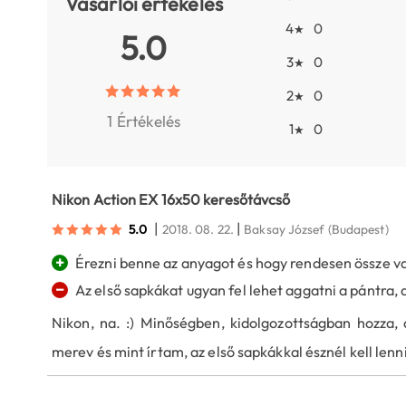
Vásárlói értékelés
4
0
★
5.0
3
0
★
2
0
★
1 Értékelés
1
0
★
Nikon Action EX 16x50 keresőtávcső
|
|
5.0
2018. 08. 22.
Baksay József
(Budapest)
+
Érezni benne az anyagot és hogy rendesen össze van
−
Az első sapkákat ugyan fel lehet aggatni a pántra,
Nikon, na. :) Minőségben, kidolgozottságban hozza, 
merev és mint írtam, az első sapkákkal észnél kell lenni