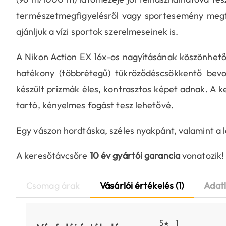
természetmegfigyelésről vagy sportesemény megteki
ajánljuk a vízi sportok szerelmeseinek is.
A Nikon Action EX 16x-os nagyításának köszönhetőe
hatékony (többrétegű) tükröződéscsökkentő bev
készült prizmák éles, kontrasztos képet adnak. A 
tartó, kényelmes fogást tesz lehetővé.
Egy vászon hordtáska, széles nyakpánt, valamint a
A keresőtávcsőre
10 év gyártói garancia
vonatozik!
Csomag árak
Vásárlói értékelés (1)
Adat
5
1
★