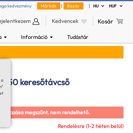
|
zsga kedvezmény
Márkák
|
Bazár
ejelentkezem
Kedvencek
Kosár
a
Információ
Tudástár
▼
▼
16x50 keresőtávcső
 a
m"
et
galmazása megszűnt, nem rendelhető.
Rendelésre (1-2 héten belül)