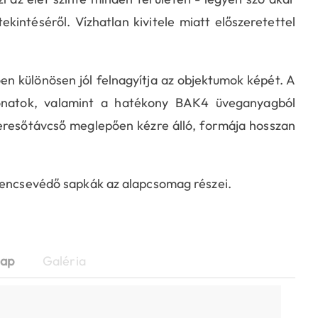
ntéséről. Vízhatlan kivitele miatt előszeretettel
n különösen jól felnagyítja az objektumok képét. A
onatok, valamint a hatékony BAK4 üveganyagból
keresőtávcső meglepően kézre álló, formája hosszan
 lencsevédő sapkák az alapcsomag részei.
lap
Galéria