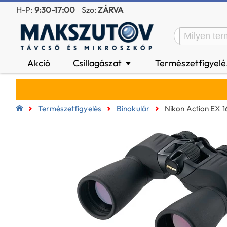
H-P:
9:30-17:00
Szo:
ZÁRVA
Akció
Csillagászat
Természetfigyel
▼
Természetfigyelés
Binokulár
Nikon Action EX 