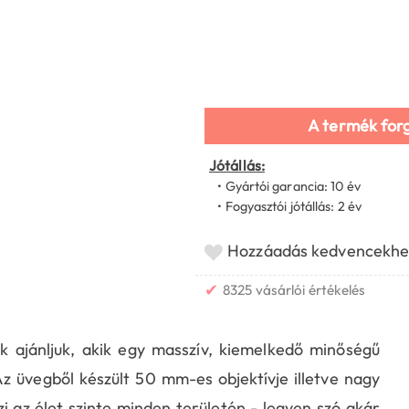
A termék for
Jótállás:
• Gyártói garancia: 10 év
• Fogyasztói jótállás: 2 év
Hozzáadás kedvencekhe
✔
8325 vásárlói értékelés
 ajánljuk, akik egy masszív, kiemelkedő minőségű
z üvegből készült 50 mm-es objektívje illetve nagy
i az élet szinte minden területén - legyen szó akár