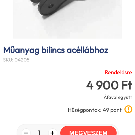
Műanyag bilincs acéllábhoz
SKU: 04205
Rendelésre
4 900 Ft
Áfával együtt
Hűségpontok: 49 pont
−
+
1
MEGVESZEM