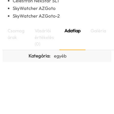
Celestron NexStar SLT
SkyWatcher AZGoto
SkyWatcher AZGoto-2
Csomag
Vásárlói
Adatlap
Galéria
árak
értékelés
(0)
Kategória:
egyéb