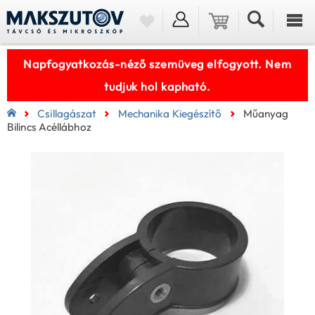
Napfogyatkozás-néző szemüveg elfogyott. Nem
tudjuk hol kapható.
Csillagászat
Mechanika Kiegészítő
Műanyag
Bilincs Acéllábhoz