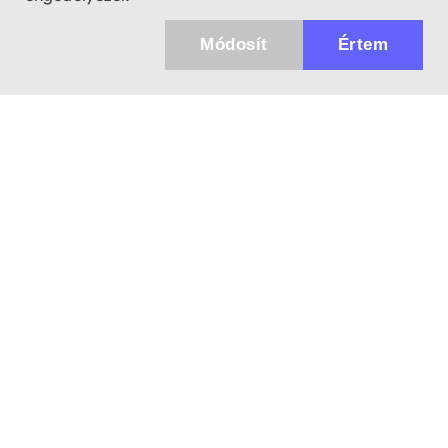
Módosít
Értem
Küldhetünk értesítőt az újdonságainkról és
az akciós ajánlatainkról?
Ajándék 3000 Ft értékű kupon kódot is kapsz.
IGEN, KÉREM!