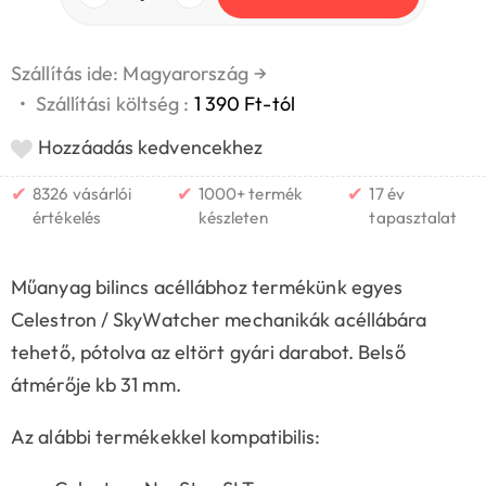
Szállítás ide: Magyarország
→
•
Szállítási költség :
1 390 Ft-tól
Hozzáadás kedvencekhez
✔
✔
✔
8326 vásárlói
1000+ termék
17 év
értékelés
készleten
tapasztalat
Műanyag bilincs acéllábhoz termékünk egyes
Celestron / SkyWatcher mechanikák acéllábára
tehető, pótolva az eltört gyári darabot. Belső
átmérője kb 31 mm.
Az alábbi termékekkel kompatibilis: