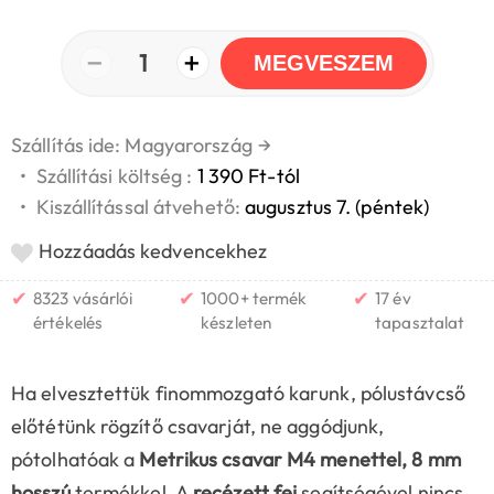
−
+
1
MEGVESZEM
Szállítás ide: Magyarország
→
•
Szállítási költség :
1 390 Ft-tól
•
Kiszállítással átvehető:
augusztus 7. (péntek)
Hozzáadás kedvencekhez
✔
✔
✔
8323 vásárlói
1000+ termék
17 év
értékelés
készleten
tapasztalat
Ha elvesztettük finommozgató karunk, pólustávcső
előtétünk rögzítő csavarját, ne aggódjunk,
pótolhatóak a
Metrikus csavar M4 menettel, 8 mm
hosszú
termékkel. A
recézett fej
segítségével nincs