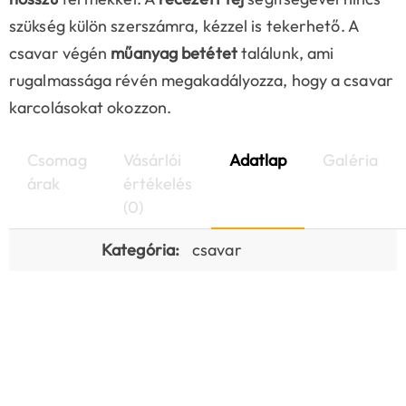
szükség külön szerszámra, kézzel is tekerhető. A
csavar végén
műanyag betétet
találunk, ami
rugalmassága révén megakadályozza, hogy a csavar
karcolásokat okozzon.
Csomag
Vásárlói
Adatlap
Galéria
árak
értékelés
(0)
Kategória:
csavar