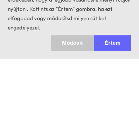
nyújtani. Kattints az "Értem" gombra, ha ezt
elfogadod vagy módosítsd milyen sütiket
engedélyezel.
Módosít
Értem
Küldhetünk értesítőt az újdonságainkról és