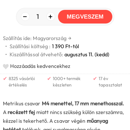
−
+
1
MEGVESZEM
Szállítás ide: Magyarország
→
•
Szállítási költség :
1 390 Ft-tól
•
Kiszállítással átvehető:
augusztus 11. (kedd)
Hozzáadás kedvencekhez
✔
✔
✔
8325 vásárlói
1000+ termék
17 év
értékelés
készleten
tapasztalat
Metrikus csavar
M4 menettel, 17 mm menethosszal.
A
recézett fej
miatt nincs szükség külön szerszámra,
kézzel is tekerhető. A csavar végén
műanyag
betétet
találunk, ami rugalmassága révén