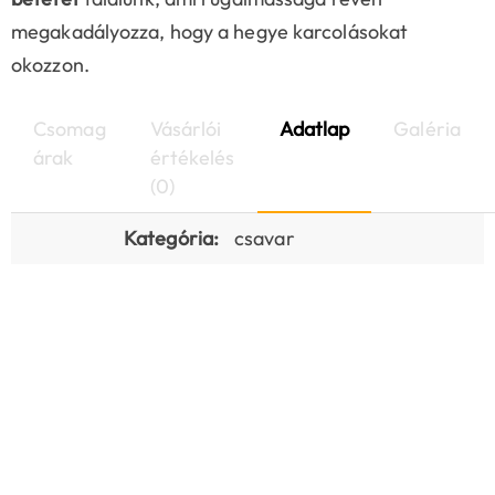
megakadályozza, hogy a hegye karcolásokat
okozzon.
Csomag
Vásárlói
Adatlap
Galéria
árak
értékelés
(0)
Kategória:
csavar