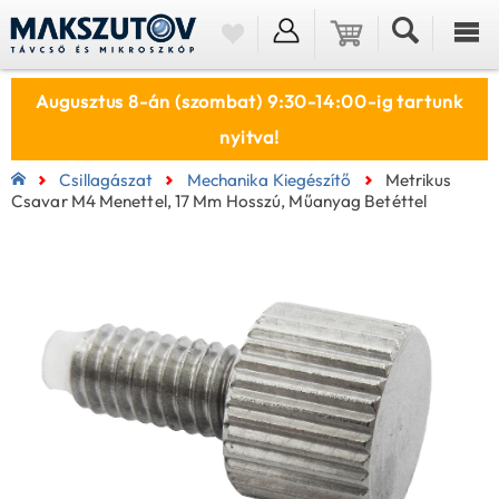
Augusztus 8-án (szombat) 9:30-14:00-ig tartunk
nyitva!
Csillagászat
Mechanika Kiegészítő
Metrikus
Csavar M4 Menettel, 17 Mm Hosszú, Műanyag Betéttel