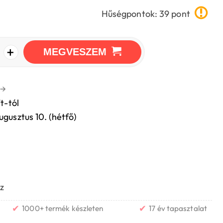
Hűségpontok: 39 pont
+
MEGVESZEM
→
t-tól
ugusztus 10. (hétfő)
z
✔
✔
1000+ termék készleten
17 év tapasztalat