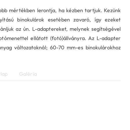
bb mértékben lerontja, ha kézben tartjuk. Kezünk
tású binokulárok esetében zavaró, így ezeket
ánljuk az ún. L-adaptereket, melynek segítségével
tómenettel ellátott (fotó)állványra. Az L-adapter
anyag változatoknál; 60-70 mm-es binokulárokhoz
lap
Galéria