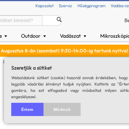
Kapcsolat
Szerviz
Hűségprogram
Vadászvi
B
és
Outdoor
Vadászat
Mikroszkópi
▼
▼
▼
Augusztus 8-án (szombat) 9:30-14:00-ig tartunk nyitva!
Binokulár Adapter
Szeretjük a sütiket
Binokulár adapte
Weboldalunk sütiket (cookie) használ annak érdekében, hogy
legjobb vásárlási élményt tudjuk nyújtani. Kattints az "Érte
SKU: 04290
gombra, ha ezt elfogadod vagy módosítsd milyen sütik
engedélyezel.
Értem
Módosít