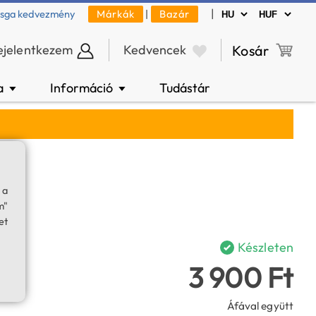
|
zsga kedvezmény
Márkák
|
Bazár
ejelentkezem
Kedvencek
Kosár
a
Információ
Tudástár
▼
▼
r
 a
m"
et
Készleten
3 900 Ft
Áfával együtt