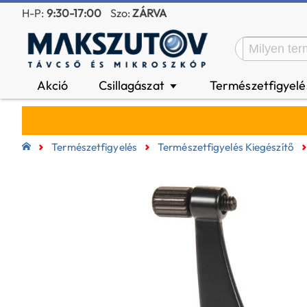
H-P:
9:30-17:00
Szo:
ZÁRVA
Akció
Csillagászat
Természetfigyel
▼
Természetfigyelés
Természetfigyelés Kiegészítő