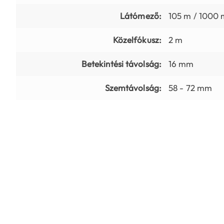
Látómező:
105 m / 1000 
Közelfókusz:
2 m
Betekintési távolság:
16 mm
Szemtávolság:
58 - 72 mm