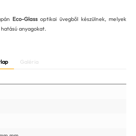
japán
Eco-Glass
optikai üvegből készülnek, melyek
 hatású anyagokat.
lap
Galéria
50mm mm