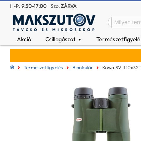
H-P:
9:30-17:00
Szo:
ZÁRVA
Akció
Csillagászat
Természetfigyel
▼
Természetfigyelés
Binokulár
Kowa SV II 10x32 