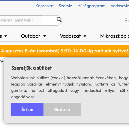
Kapcsolat
Szerviz
Hűségprogram
Vadászvi
B
és
Outdoor
Vadászat
Mikroszkópi
▼
▼
▼
Augusztus 8-án (szombat) 9:30-14:00-ig tartunk nyitva!
Távcső
Szeretjük a sütiket
Kowa SV II 10x32
Weboldalunk sütiket (cookie) használ annak érdekében, hogy
legjobb vásárlási élményt tudjuk nyújtani. Kattints az "Érte
SKU: 04122
gombra, ha ezt elfogadod vagy módosítsd milyen sütik
engedélyezel.
A termék for
Értem
Módosít