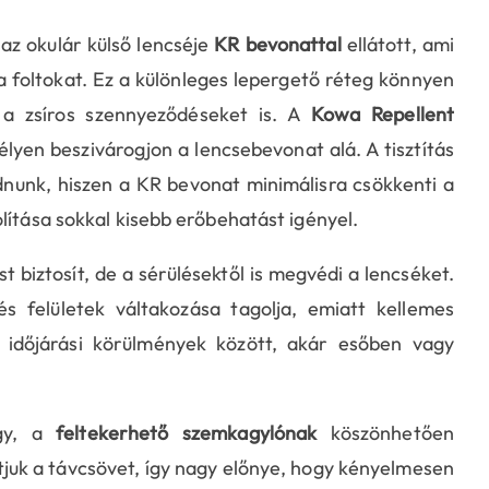
 az okulár külső lencséje
KR bevonattal
ellátott, ami
a foltokat. Ez a különleges lepergető réteg könnyen
g a zsíros szennyeződéseket is. A
Kowa Repellent
yen beszivárogjon a lencsebevonat alá. A tisztítás
nunk, hiszen a KR bevonat minimálisra csökkenti a
lítása sokkal kisebb erőbehatást igényel.
biztosít, de a sérülésektől is megvédi a lencséket.
 felületek váltakozása tagolja, emiatt kellemes
y időjárási körülmények között, akár esőben vagy
agy, a
feltekerhető szemkagylónak
köszönhetően
atjuk a távcsövet, így nagy előnye, hogy kényelmesen