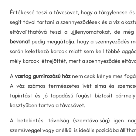
Értékessé teszi a távcsövet, hogy a tárgylencse és
segít távol tartani a szennyeződések és a víz okozt
eltávolíthatóvá teszi a ujjlenyomatokat, de mé
bevonat
pedig meggátolja, hogy a szennyeződés mél
során keletkező karcok miatt sem kell többé aggód
mély karcok létrejöttét, mert a szennyeződés eltávo
A
vastag gumírozású ház
nem csak kényelmes fogást 
A váz számos természetes ívét sima és szemcsés
tapintást és jó tapadású fogást biztosít bármel
kesztyűben tartva a távcsövet.
A betekintési távolság (szemtávolság) igen n
szemüveggel vagy anélkül is ideális pozícióba állíth