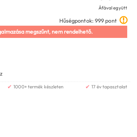
Áfával együtt
Hűségpontok: 999 pont
galmazása megszűnt, nem rendelhető.
z
✔
✔
1000+ termék készleten
17 év tapasztalat