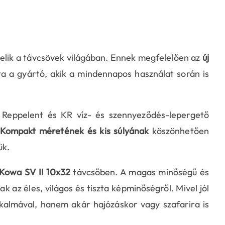
lik a távcsövek világában. Ennek megfelelően az
új
lta a gyártó, akik a mindennapos használat során is
Reppelent és KR víz- és szennyeződés-lepergető
Kompakt méretének és kis súlyának
köszönhetően
ük.
Kowa SV II 10x32
távcsőben. A magas minőségű és
 az éles, világos és tiszta képminőségről. Mivel jól
lkalmával, hanem akár hajózáskor vagy szafarira is