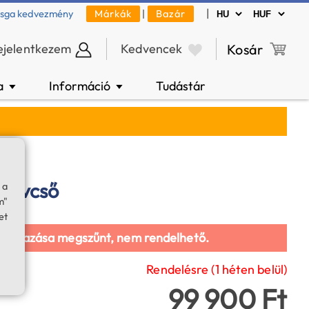
|
zsga kedvezmény
Márkák
|
Bazár
ejelentkezem
Kedvencek
Kosár
a
Információ
Tudástár
▼
▼
 távcső
 a
m"
et
galmazása megszűnt, nem rendelhető.
Rendelésre (1 héten belül)
99 900 Ft