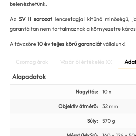
belenézhetünk.
Az
SV II sorozat
lencsetagjai kitűnő minőségű, 
garantáltan nem tartalmaznak a környezetre káros
A távcsőre
10 év teljes körű garanciát
vállalunk!
Csomag árak
Vásárlói értékelés (0)
Adat
Alapadatok
Nagyítás:
10 x
Objektív átmérő:
32 mm
Súly:
570 g
Méret (MxSz):
140 x 124 x 