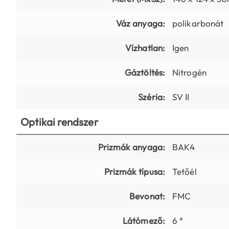
Váz anyaga:
polikarbonát
Vízhatlan:
Igen
Gáztöltés:
Nitrogén
Széria:
SV II
Optikai rendszer
Prizmák anyaga:
BAK4
Prizmák típusa:
Tetőél
Bevonat:
FMC
Látómező:
6 °