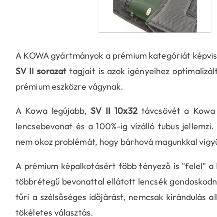
A KOWA gyártmányok a prémium kategóriát képvise
SV II sorozat
tagjait is azok igényeihez optimalizá
prémium eszközre vágynak.
A Kowa legújabb,
SV II 10x32
távcsövét a Kowa 
lencsebevonat és a 100%-ig vízálló tubus jellemzi.
nem okoz problémát, hogy bárhová magunkkal vigy
A prémium képalkotásért több tényező is "felel" a
többrétegű bevonattal ellátott lencsék gondoskodnak
tűri a szélsőséges időjárást, nemcsak kirándulás a
tökéletes választás.