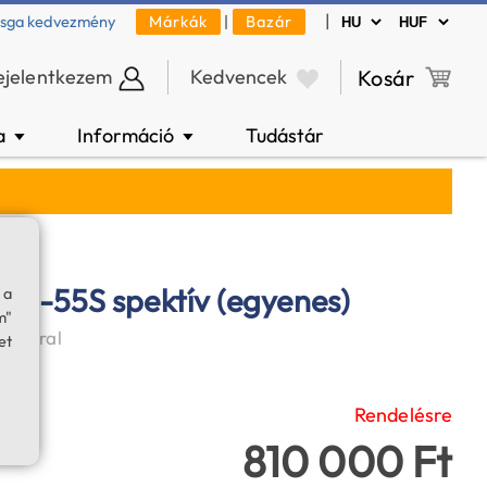
|
zsga kedvezmény
Márkák
|
Bazár
ejelentkezem
Kedvencek
Kosár
a
Információ
Tudástár
▼
▼
N-55S spektív (egyenes)
 a
m"
kulárral
et
Rendelésre
810 000 Ft