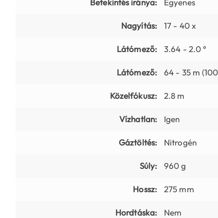
Betekintés iránya:
Egyenes
Nagyítás:
17 - 40 x
Látómező:
3.64 - 2.0 °
Látómező:
64 - 35 m (10
Közelfókusz:
2.8 m
Vízhatlan:
Igen
Gáztöltés:
Nitrogén
Súly:
960 g
Hossz:
275 mm
Hordtáska:
Nem