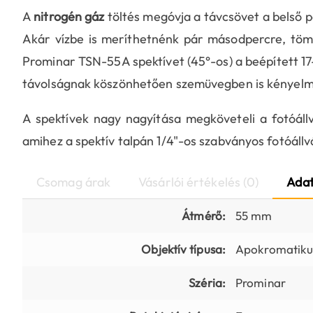
A
nitrogén gáz
töltés megóvja a távcsövet a belső 
Akár vízbe is meríthetnénk pár másodpercre, töm
Prominar TSN-55A spektívet (45°-os) a beépített 17-
távolságnak köszönhetően szemüvegben is kényelme
A spektívek nagy nagyítása megköveteli a fotóállvá
amihez a spektív talpán 1/4"-os szabványos fotóáll
Csomag árak
Vásárlói értékelés (0)
Adat
Átmérő:
55 mm
Objektív típusa:
Apokromatiku
Széria:
Prominar