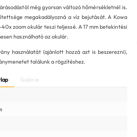
párásodástól még gyorsan változó hőmérsékletnél is.
ítettsége megakadályozná a víz bejutását. A Kowa
40x zoom okulár teszi teljessé. A 17 mm betekintési
sen használható az okulár.
ny használatát (ajánlott hozzá azt is beszerezni),
ványmenetet találunk a rögzítéshez.
lap
Galéria
s