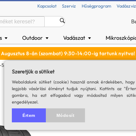
Kapcsolat
Szerviz
Hűségprogram
Vadászvi
B
és
Outdoor
Vadászat
Mikroszkópi
▼
▼
▼
Augusztus 8-án (szombat) 9:30-14:00-ig tartunk nyitva!
55S Spektív (egyenes)
Szeretjük a sütiket
Kowa Prominar TS
Weboldalunk sütiket (cookie) használ annak érdekében, hogy
legjobb vásárlási élményt tudjuk nyújtani. Kattints az "Érte
Beépített 17-40x nagyítású o
gombra, ha ezt elfogadod vagy módosítsd milyen sütik
engedélyezel.
SKU: 04590
Értem
Módosít