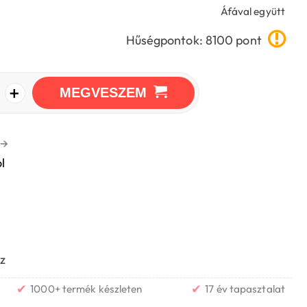
Áfával együtt
Hűségpontok: 8100 pont
+
MEGVESZEM
→
l
z
✔
✔
1000+ termék készleten
17 év tapasztalat