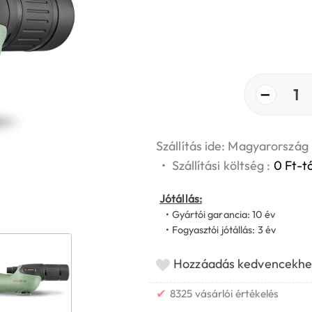
−
1
Szállítás ide: Magyarország
•
Szállítási költség :
0 Ft-tó
Jótállás:
• Gyártói garancia: 10 év
• Fogyasztói jótállás: 3 év
Hozzáadás kedvencekhe
✔
8325 vásárlói értékelés