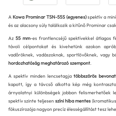
A
Kowa Prominar TSN-55S (egyenes)
spektív a min
és az alacsony súly találkozik a kitűnő Prominar cs
Az
55 mm
-es frontlencséjű spektívekkel átlagos
távoli célpontokat és kivehetünk azokon apróbb
vadőröknek, vadászoknak, sportlövőknek, vagy b
hordozhatóság
meghatározó szempont
.
A spektív minden lencsetagja
többszörös bevonatt
kapott, így a távcső alkotta kép még kontrasztos
árnyalatnyi különbségek jobban felismerhetőek 
spektív szinte teljesen
színi hiba mentes
(kromatikus
fókuszírozója nagyon precíz élességállítást tesz leh