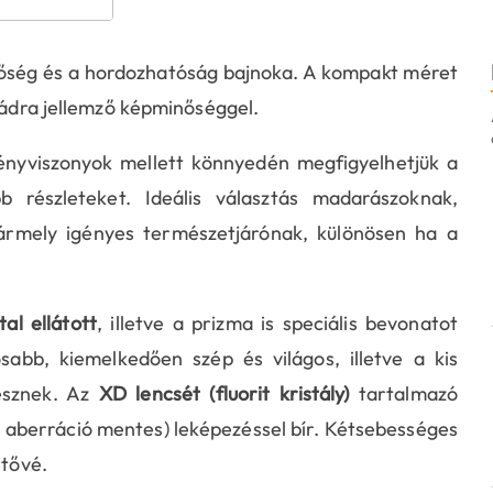
őség és a hordozhatóság bajnoka. A kompakt méret
aládra jellemző képminőséggel.
 fényviszonyok mellett könnyedén megfigyelhetjük a
 részleteket. Ideális választás madarászoknak,
ármely igényes természetjárónak, különösen ha a
al ellátott
, illetve a prizma is speciális bevonatot
abb, kiemelkedően szép és világos, illetve a kis
lesznek. Az
XD lencsét (fluorit kristály)
tartalmazó
 aberráció mentes) leképezéssel bír. Kétsebességes
etővé.