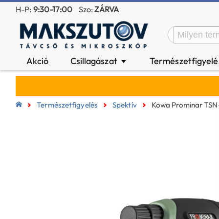
H-P:
9:30-17:00
Szo:
ZÁRVA
Akció
Csillagászat
Természetfigyel
▼
Természetfigyelés
Spektív
Kowa Prominar TSN-