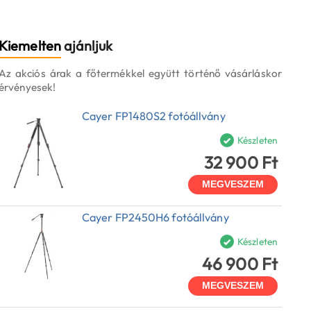
Kiemelten
ajánljuk
Az akciós árak a főtermékkel együtt történő vásárláskor
érvényesek!
Cayer FP1480S2 fotóállvány
Készleten
32 900 Ft
MEGVESZEM
Cayer FP2450H6 fotóállvány
Készleten
46 900 Ft
MEGVESZEM