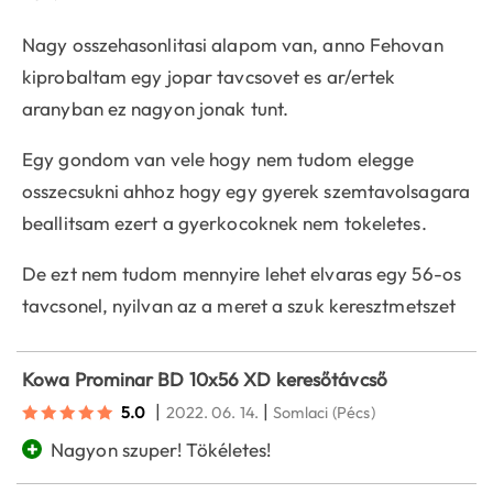
Nagy osszehasonlitasi alapom van, anno Fehovan
kiprobaltam egy jopar tavcsovet es ar/ertek
aranyban ez nagyon jonak tunt.
Egy gondom van vele hogy nem tudom elegge
osszecsukni ahhoz hogy egy gyerek szemtavolsagara
beallitsam ezert a gyerkocoknek nem tokeletes.
De ezt nem tudom mennyire lehet elvaras egy 56-os
tavcsonel, nyilvan az a meret a szuk keresztmetszet
Kowa Prominar BD 10x56 XD keresőtávcső
|
|
5.0
2022. 06. 14.
Somlaci
(Pécs)
+
Nagyon szuper! Tökéletes!