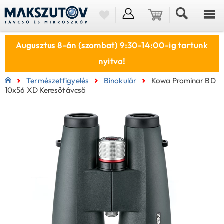
Augusztus 8-án (szombat) 9:30-14:00-ig tartunk
nyitva!
Természetfigyelés
Binokulár
Kowa Prominar BD
10x56 XD Keresőtávcső