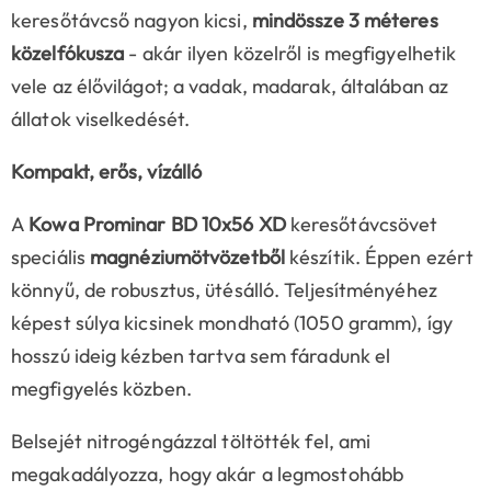
keresőtávcső nagyon kicsi,
mindössze 3 méteres
közelfókusza
- akár ilyen közelről is megfigyelhetik
vele az élővilágot; a vadak, madarak, általában az
állatok viselkedését.
Kompakt, erős, vízálló
A
Kowa Prominar BD 10x56 XD
keresőtávcsövet
speciális
magnéziumötvözetből
készítik. Éppen ezért
könnyű, de robusztus, ütésálló. Teljesítményéhez
képest súlya kicsinek mondható (1050 gramm), így
hosszú ideig kézben tartva sem fáradunk el
megfigyelés közben.
Belsejét nitrogéngázzal töltötték fel, ami
megakadályozza, hogy akár a legmostohább