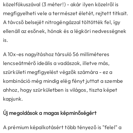
közelfókuszával (3 méter!) - akár ilyen közelről is
megfigyelheti vele a természet életét, rejtett titkait.
A távcső belsejét nitrogéngázzal töltötték fel, így
ellenáll az esőnek, hónak és a légköri nedvességnek
is.
A 10x-es nagyításhoz társuló 56 milliméteres
lencseátmérő ideális a vadászok, illetve más,
szürkületi megfigyelést végzők számára - ez a
kombináció még mindig elég fényt juttat a szembe
ahhoz, hogy szürkületben is világos, tiszta képet
kapjunk.
Új megoldások a magas képminőségért
A prémium képalkotásért több tényező is "felel" a