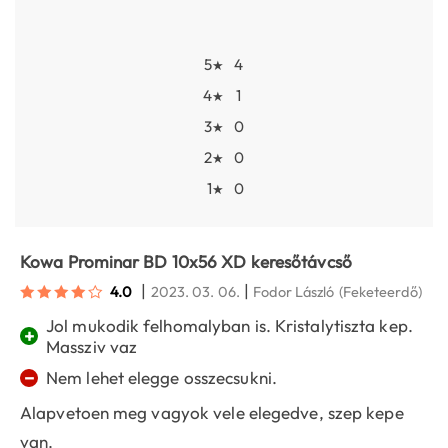
5
4
★
4
1
★
3
0
★
2
0
★
1
0
★
Kowa Prominar BD 10x56 XD keresőtávcső
|
|
4.0
2023. 03. 06.
Fodor László
(Feketeerdő)
Jol mukodik felhomalyban is. Kristalytiszta kep.
+
Massziv vaz
−
Nem lehet elegge osszecsukni.
Alapvetoen meg vagyok vele elegedve, szep kepe
van.