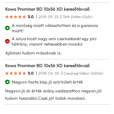
Kowa Prominar BD 10x56 XD keresőtávcső
|
|
5.0
2019. 09. 23.
Tóth Zoltán
(Győr)
A minőség miatt választottam és a garancia
+
miatt!
A súlya kicsit nagy ami cserkelésnél egy pici
−
hátrány, viszont nehezebben mozdul
Ajánlani tudom másoknak is.
Kowa Prominar BD 10x56 XD keresőtávcső
|
|
5.0
2018. 04. 30.
Csepregi Gábor
(Siófok)
+
Nagyon tiszta kép,jó szürkületi érték
Nagyon jó ár érték arány,vadászathoz nagyon jól
tudom használni.Csak jót tudok mondani .