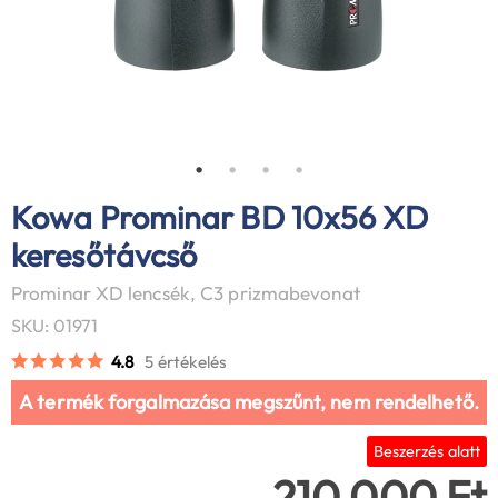
Kowa Prominar BD 10x56 XD
keresőtávcső
Prominar XD lencsék, C3 prizmabevonat
SKU: 01971
4.8
5 értékelés
A termék forgalmazása megszűnt, nem rendelhető.
Beszerzés alatt
210 000 Ft