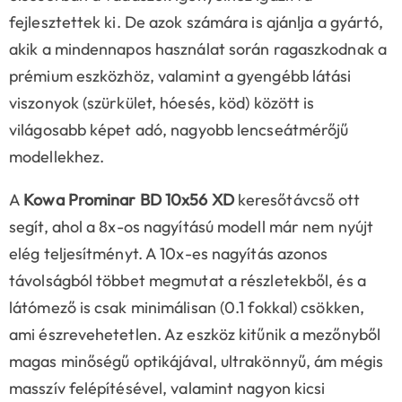
fejlesztettek ki. De azok számára is ajánlja a gyártó,
akik a mindennapos használat során ragaszkodnak a
prémium eszközhöz, valamint a gyengébb látási
viszonyok (szürkület, hóesés, köd) között is
világosabb képet adó, nagyobb lencseátmérőjű
modellekhez.
A
Kowa Prominar BD 10x56 XD
keresőtávcső ott
segít, ahol a 8x-os nagyítású modell már nem nyújt
elég teljesítményt. A 10x-es nagyítás azonos
távolságból többet megmutat a részletekből, és a
látómező is csak minimálisan (0.1 fokkal) csökken,
ami észrevehetetlen. Az eszköz kitűnik a mezőnyből
magas minőségű optikájával, ultrakönnyű, ám mégis
masszív felépítésével, valamint nagyon kicsi