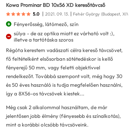
Kowa Prominar BD 10x56 XD keresőtávcső
|
|
5.0
2021. 09. 13.
Fehér György
(Budapest, XIV.)
+
Fényerősség, látómező, szín
súlya - de az optika miatt ez várható volt :),
−
illetve a tartótáska szoros
Régóta kerestem vadászati célra kereső távcsövet,
fő feltételként elsősorban sötétedéskor is kellő
fényerejű 50 mm, vagy feletti objektívvel
rendelkezőt. Továbbá szempont volt, még hogy 30
és 50 éves használó is tudja megfelelően használni,
így a 8X56-os távcsövek kiestek...
Még csak 2 alkalommal használtam, de már
jelentősen jobb élmény (fényesebb és színalkotás),
mint a korábbi olcsóbb távcsöveink.