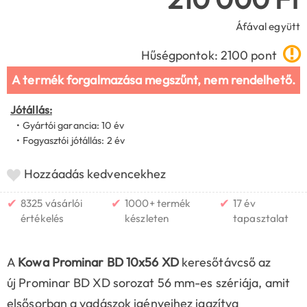
Áfával együtt
Hűségpontok: 2100 pont
A termék forgalmazása megszűnt, nem rendelhető.
Jótállás:
• Gyártói garancia: 10 év
• Fogyasztói jótállás: 2 év
Hozzáadás kedvencekhez
✔
✔
✔
8325 vásárlói
1000+ termék
17 év
értékelés
készleten
tapasztalat
A
Kowa Prominar BD 10x56 XD
keresőtávcső az
új Prominar BD XD sorozat 56 mm-es szériája, amit
elsősorban a vadászok igényeihez igazítva