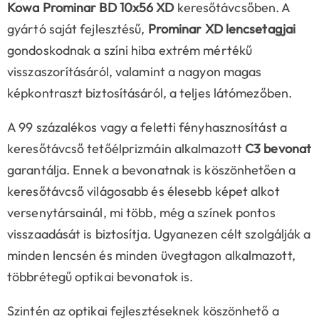
Kowa Prominar BD 10x56 XD
keresőtávcsőben. A
gyártó saját fejlesztésű,
Prominar XD lencsetagjai
gondoskodnak a színi hiba extrém mértékű
visszaszorításáról, valamint a nagyon magas
képkontraszt biztosításáról, a teljes látómezőben.
A 99 százalékos vagy a feletti fényhasznosítást a
keresőtávcső tetőélprizmáin alkalmazott
C3 bevonat
garantálja. Ennek a bevonatnak is köszönhetően a
keresőtávcső világosabb és élesebb képet alkot
versenytársainál, mi több, még a színek pontos
visszaadását is biztosítja. Ugyanezen célt szolgálják a
minden lencsén és minden üvegtagon alkalmazott,
többrétegű optikai bevonatok is.
Szintén az optikai fejlesztéseknek köszönhető a