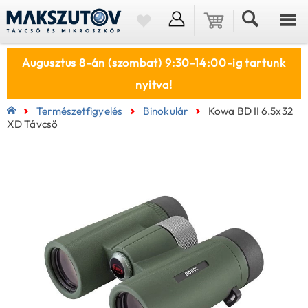
Augusztus 8-án (szombat) 9:30-14:00-ig tartunk
nyitva!
Természetfigyelés
Binokulár
Kowa BD II 6.5x32
XD Távcső