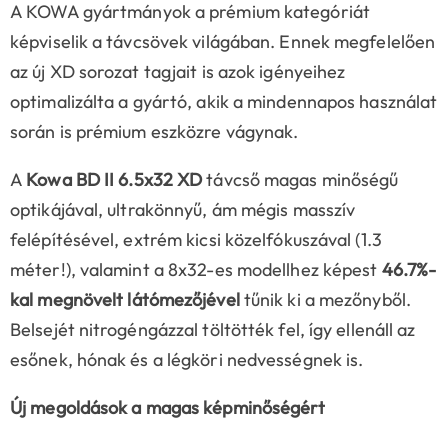
A KOWA gyártmányok a prémium kategóriát
képviselik a távcsövek világában. Ennek megfelelően
az új XD sorozat tagjait is azok igényeihez
optimalizálta a gyártó, akik a mindennapos használat
során is prémium eszközre vágynak.
A
Kowa BD II 6.5x32 XD
távcső magas minőségű
optikájával, ultrakönnyű, ám mégis masszív
felépítésével, extrém kicsi közelfókuszával (1.3
méter!), valamint a 8x32-es modellhez képest
46.7%-
kal
megnövelt látómezőjével
tűnik ki a mezőnyből.
Belsejét nitrogéngázzal töltötték fel, így ellenáll az
esőnek, hónak és a légköri nedvességnek is.
Új megoldások a magas képminőségért