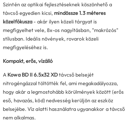
Szintén az optikai fejlesztéseknek köszönhető a
távcső egyedien kicsi,
mindössze
1.3 méteres
közelfókusza
- akár ilyen közeli tárgyat is
megfigyelhet vele, 8x-os nagyításban, "makrózós"
stílusban. Ideális növények, rovarok közeli
megfigyeléséhez is.
Kompakt, erős, vízálló
A
Kowa BD II 6.5x32 XD
távcső belsejét
nitrogéngázzal töltötték fel, ami megakadályozza,
hogy akár a legmostohább körülmények között (erős
eső, havazás, köd) nedvesség kerüljön az eszköz
belsejébe. Víz alatti használatra ugyanakkor a távcső
nem alkalmas.