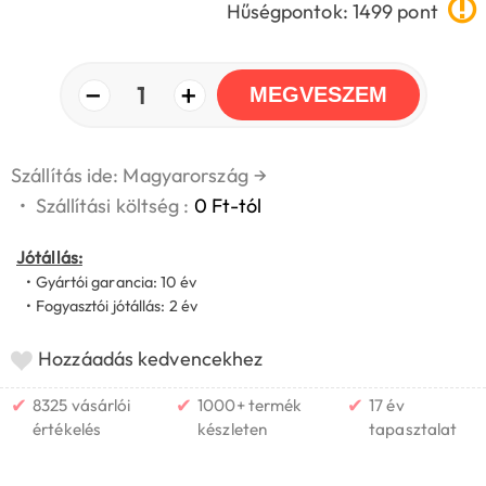
Hűségpontok: 1499 pont
−
+
1
MEGVESZEM
Szállítás ide: Magyarország
→
•
Szállítási költség :
0 Ft-tól
Jótállás:
• Gyártói garancia: 10 év
• Fogyasztói jótállás: 2 év
Hozzáadás kedvencekhez
✔
✔
✔
8325 vásárlói
1000+ termék
17 év
értékelés
készleten
tapasztalat