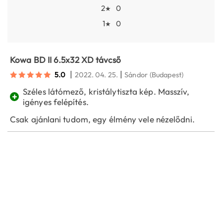
2
0
★
1
0
★
Kowa BD II 6.5x32 XD távcső
|
|
5.0
2022. 04. 25.
Sándor
(Budapest)
Széles látómező, kristálytiszta kép. Masszív,
+
igényes felépítés.
Csak ajánlani tudom, egy élmény vele nézelődni.