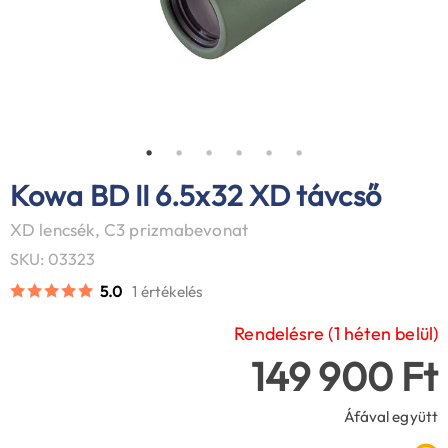
Kowa BD II 6.5x32 XD távcső
XD lencsék, C3 prizmabevonat
SKU: 03323
5.0
1 értékelés
Rendelésre (1 héten belül)
149 900 Ft
Áfával együtt