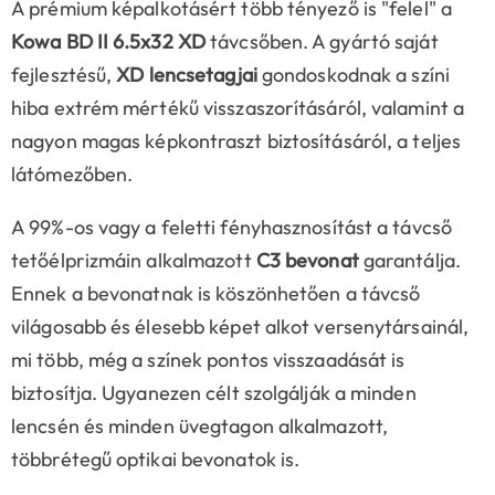
A prémium képalkotásért több tényező is "felel" a
Kowa BD II 6.5x32 XD
távcsőben. A gyártó saját
fejlesztésű,
XD lencsetagjai
gondoskodnak a színi
hiba extrém mértékű visszaszorításáról, valamint a
nagyon magas képkontraszt biztosításáról, a teljes
látómezőben.
A 99%-os vagy a feletti fényhasznosítást a távcső
tetőélprizmáin alkalmazott
C3 bevonat
garantálja.
Ennek a bevonatnak is köszönhetően a távcső
világosabb és élesebb képet alkot versenytársainál,
mi több, még a színek pontos visszaadását is
biztosítja. Ugyanezen célt szolgálják a minden
lencsén és minden üvegtagon alkalmazott,
többrétegű optikai bevonatok is.