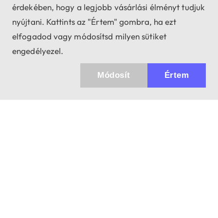
érdekében, hogy a legjobb vásárlási élményt tudjuk
nyújtani. Kattints az "Értem" gombra, ha ezt
elfogadod vagy módosítsd milyen sütiket
engedélyezel.
Módosít
Értem
Küldhetünk értesítőt az újdonságainkról és