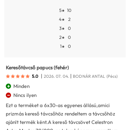
5
10
★
4
2
★
3
0
★
2
0
★
1
0
★
Keresőtávcső papucs (fehér)
|
|
5.0
2026. 07. 04.
BODNÁR ANTAL
(Pécs)
+
Minden
−
Nincs ilyen
Ezt a terméket a 6x30-as egyenes állású,amici
prizmás kereső távcsőhöz rendeltem a távcsőhöz
ajánlt termék ként.A kereső távcsövet Celestron