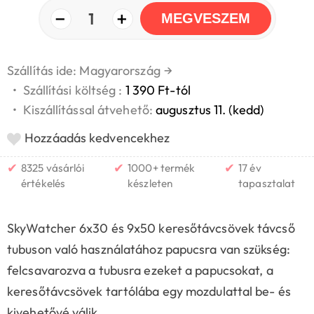
−
+
1
MEGVESZEM
Szállítás ide: Magyarország
→
•
Szállítási költség :
1 390 Ft-tól
•
Kiszállítással átvehető:
augusztus 11. (kedd)
Hozzáadás kedvencekhez
✔
✔
✔
8325 vásárlói
1000+ termék
17 év
értékelés
készleten
tapasztalat
SkyWatcher 6x30 és 9x50 keresőtávcsövek távcső
tubuson való használatához papucsra van szükség:
felcsavarozva a tubusra ezeket a papucsokat, a
keresőtávcsövek tartólába egy mozdulattal be- és
kivehetővé válik.