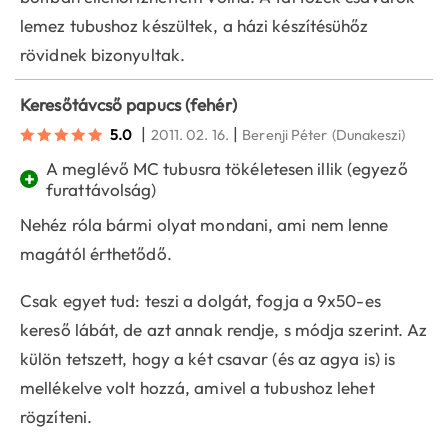
lemez tubushoz készültek, a házi készítésühőz
rövidnek bizonyultak.
Keresőtávcső papucs (fehér)
|
|
5.0
2011. 02. 16.
Berenji Péter
(Dunakeszi)
A meglévő MC tubusra tökéletesen illik (egyező
+
furattávolság)
Nehéz róla bármi olyat mondani, ami nem lenne
magától érthetődő.
Csak egyet tud: teszi a dolgát, fogja a 9x50-es
kereső lábát, de azt annak rendje, s módja szerint. Az
külön tetszett, hogy a két csavar (és az agya is) is
mellékelve volt hozzá, amivel a tubushoz lehet
rögzíteni.