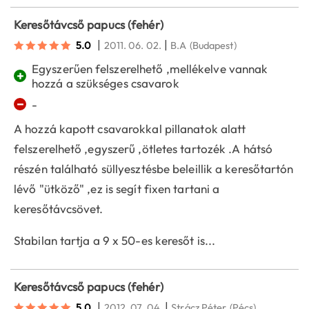
Keresőtávcső papucs (fehér)
|
|
5.0
2011. 06. 02.
B.A
(Budapest)
Egyszerűen felszerelhető ,mellékelve vannak
+
hozzá a szükséges csavarok
−
-
A hozzá kapott csavarokkal pillanatok alatt
felszerelhető ,egyszerű ,ötletes tartozék .A hátsó
részén található süllyesztésbe beleillik a keresőtartón
lévő "ütköző" ,ez is segít fixen tartani a
keresőtávcsövet.
Stabilan tartja a 9 x 50-es keresőt is...
Keresőtávcső papucs (fehér)
|
|
5.0
2012. 07. 04.
Strácz Péter
(Pécs)