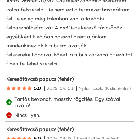
Astro Master 70/900-as teleszkópomra szerettem
volna felszerelni.De nem ezt a terméket használtam
fel.Jelenleg még talonban van, a további
felhasználására vár.A 6x30-as kereső távcsőhöz
egyébként kiválóan passzol.Ezért ajánlom
mindenkinek akik tubusra akarják
felszerelni.Lábaival követi a tubus körvonalát ezáltal
fixen fel lehet szerelni.
Keresőtávcső papucs (fehér)
|
|
5.0
2025. 04. 03.
Nyilas László
(Kiskunhalas)
Tartós bevonat, masszív rögzítés. Egy szóval
+
kiváló!
−
Nincs ilyen.
Keresőtávcső papucs (fehér)
|
|
5.0
2024. 03. 18.
Pesti Zoltán
(Legénd)