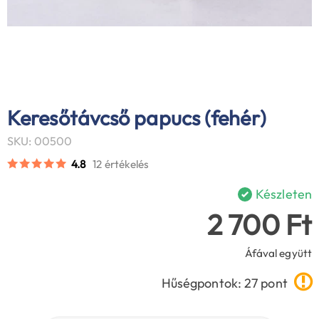
Keresőtávcső papucs (fehér)
SKU: 00500
4.8
12 értékelés
Készleten
2 700 Ft
Áfával együtt
Hűségpontok: 27 pont