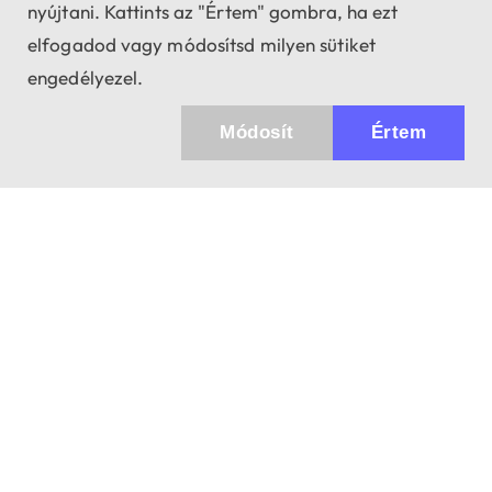
nyújtani. Kattints az "Értem" gombra, ha ezt
elfogadod vagy módosítsd milyen sütiket
engedélyezel.
Módosít
Értem
Küldhetünk értesítőt az újdonságainkról és
az akciós ajánlatainkról?