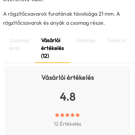
A rögzítőcsavarok furatának távolsága 21 mm. A
rögzítőcsavarok és anyák a csomag része.
Csomag
Vásárlói
Adatlap
Galéria
árak
értékelés
(12)
Vásárlói értékelés
4.8
12 Értékelés