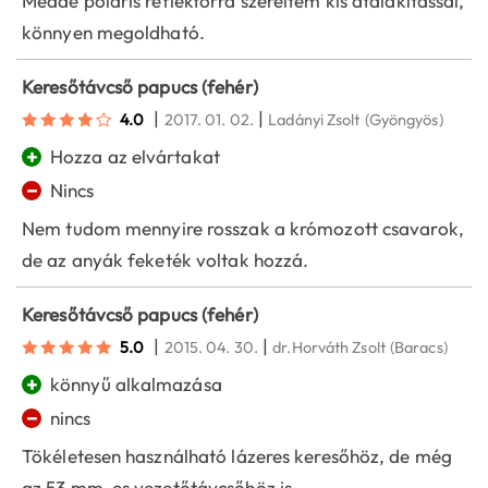
Meade poláris reflektorra szereltem kis átalakítással,
könnyen megoldható.
Keresőtávcső papucs (fehér)
|
|
4.0
2017. 01. 02.
Ladányi Zsolt
(Gyöngyös)
+
Hozza az elvártakat
−
Nincs
Nem tudom mennyire rosszak a krómozott csavarok,
de az anyák feketék voltak hozzá.
Keresőtávcső papucs (fehér)
|
|
5.0
2015. 04. 30.
dr.Horváth Zsolt
(Baracs)
+
könnyű alkalmazása
−
nincs
Tökéletesen használható lázeres keresőhöz, de még
az 53 mm-es vezetőtávcsőhöz is...