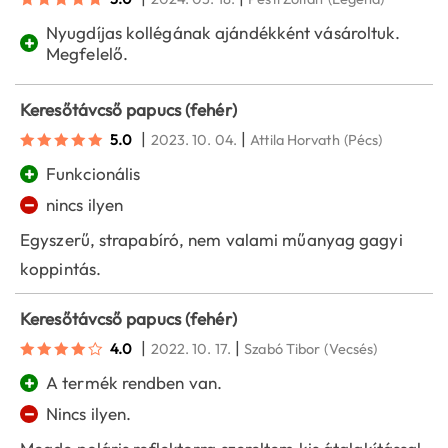
Nyugdíjas kollégának ajándékként vásároltuk.
+
Megfelelő.
Keresőtávcső papucs (fehér)
|
|
5.0
2023. 10. 04.
Attila Horvath
(Pécs)
+
Funkcionális
−
nincs ilyen
Egyszerű, strapabíró, nem valami műanyag gagyi
koppintás.
Keresőtávcső papucs (fehér)
|
|
4.0
2022. 10. 17.
Szabó Tibor
(Vecsés)
+
A termék rendben van.
−
Nincs ilyen.