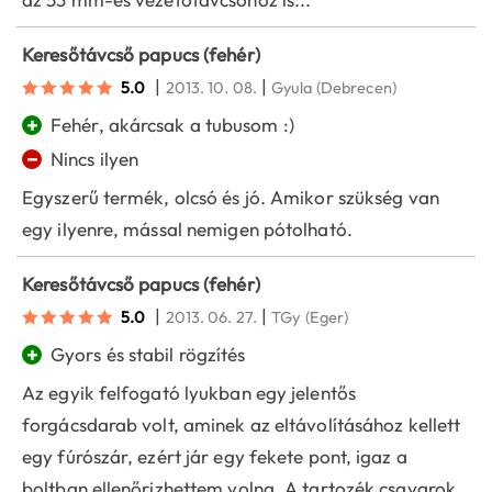
Keresőtávcső papucs (fehér)
|
|
5.0
2013. 10. 08.
Gyula
(Debrecen)
+
Fehér, akárcsak a tubusom :)
−
Nincs ilyen
Egyszerű termék, olcsó és jó. Amikor szükség van
egy ilyenre, mással nemigen pótolható.
Keresőtávcső papucs (fehér)
|
|
5.0
2013. 06. 27.
TGy
(Eger)
+
Gyors és stabil rögzítés
Az egyik felfogató lyukban egy jelentős
forgácsdarab volt, aminek az eltávolításához kellett
egy fúrószár, ezért jár egy fekete pont, igaz a
boltban ellenőrizhettem volna. A tartozék csavarok