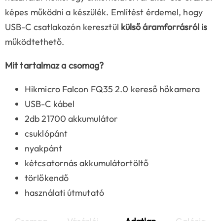
képes működni a készülék. Említést érdemel, hogy
USB-C csatlakozón keresztül
külső áramforrásról is
működtethető.
Mit tartalmaz a csomag?
Hikmicro Falcon FQ35 2.0 kereső hőkamera
USB-C kábel
2db 21700 akkumulátor
csuklópánt
nyakpánt
kétcsatornás akkumulátortöltő
törlőkendő
használati útmutató