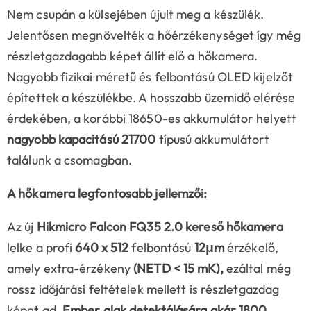
Nem csupán a külsejében újult meg a készülék.
Jelentősen megnövelték a hőérzékenységet így még
részletgazdagabb képet állít elő a hőkamera.
Nagyobb fizikai méretű és felbontású OLED kijelzőt
építettek a készülékbe. A hosszabb üzemidő elérése
érdekében, a korábbi 18650-es akkumulátor helyett
nagyobb kapacitású 21700
típusú akkumulátort
találunk a csomagban.
A hőkamera legfontosabb jellemzői:
Az új
Hikmicro Falcon FQ35 2.0 kereső hőkamera
lelke a profi
640 x 512
felbontású
12μm
érzékelő,
amely extra-érzékeny
(NETD < 15 mK),
ezáltal még
rossz időjárási feltételek mellett is részletgazdag
képet ad.
Ember alak detektálására akár 1800