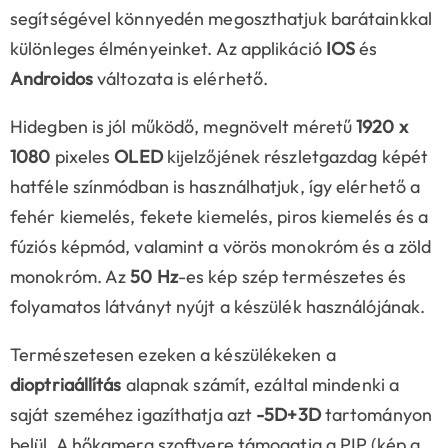
segítségével könnyedén megoszthatjuk barátainkkal
különleges élményeinket. Az applikáció
IOS
és
Androidos
változata is elérhető.
Hidegben is jól működő, megnövelt méretű
1920 x
1080
pixeles
OLED
kijelzőjének részletgazdag képét
hatféle színmódban is használhatjuk, így elérhető a
fehér kiemelés, fekete kiemelés, piros kiemelés és a
fúziós képmód, valamint a vörös monokróm és a zöld
monokróm. Az
50 Hz
-es kép szép természetes és
folyamatos látványt nyújt a készülék használójának.
Természetesen ezeken a készülékeken a
dioptriaállítás
alapnak számít, ezáltal mindenki a
saját szeméhez igazíthatja azt
-5D+3D
tartományon
belül. A hőkamera szoftvere támogatja a PIP (kép a