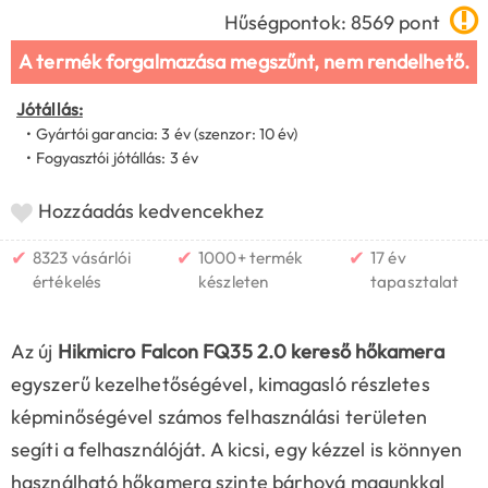
Hűségpontok: 8569 pont
A termék forgalmazása megszűnt, nem rendelhető.
Jótállás:
• Gyártói garancia: 3 év (szenzor: 10 év)
• Fogyasztói jótállás: 3 év
Hozzáadás kedvencekhez
✔
✔
✔
8323 vásárlói
1000+ termék
17 év
értékelés
készleten
tapasztalat
Az új
Hikmicro Falcon FQ35 2.0 kereső hőkamera
egyszerű kezelhetőségével, kimagasló részletes
képminőségével számos felhasználási területen
segíti a felhasználóját. A kicsi, egy kézzel is könnyen
használható hőkamera szinte bárhová magunkkal