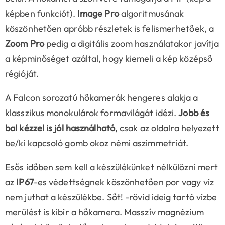
képben funkciót).
Image Pro
algoritmusának
köszönhetően apróbb részletek is felismerhetőek, a
Zoom Pro
pedig a digitális zoom használatakor javítja
a képminőséget azáltal, hogy kiemeli a kép középső
régióját.
A Falcon sorozatú hőkamerák hengeres alakja a
klasszikus monokulárok formavilágát idézi.
Jobb és
bal kézzel is jól használható
, csak az oldalra helyezett
be/ki kapcsoló gomb okoz némi aszimmetriát.
Esős időben sem kell a készülékünket nélkülözni mert
az
IP67
-es védettségnek köszönhetően por vagy víz
nem juthat a készülékbe. Sőt! -rövid ideig tartó vízbe
merülést is kibír a hőkamera. Masszív magnézium