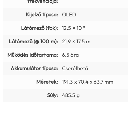
frekvenciája:
Kijelző típusa:
OLED
Látómező (fok):
12.5 × 10 °
Látómező (@ 100 m):
21.9 × 17.5 m
Működés időtartama:
6.5 óra
Akkumulátor típusa:
Cserélhető
Méretek:
191.3 x 70.4 x 63.7 mm
Súly:
485.5 g