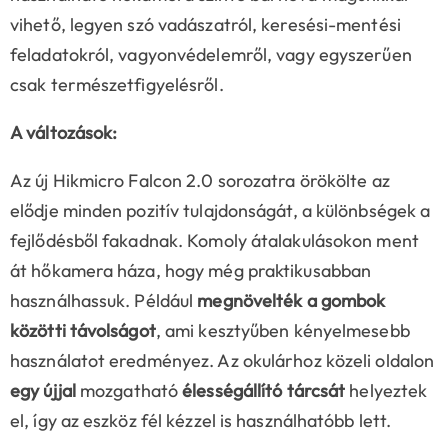
vihető, legyen szó vadászatról, keresési-mentési
feladatokról, vagyonvédelemről, vagy egyszerűen
csak természetfigyelésről.
A változások:
Az új Hikmicro Falcon 2.0 sorozatra örökölte az
elődje minden pozitív tulajdonságát, a különbségek a
fejlődésből fakadnak. Komoly átalakulásokon ment
át hőkamera háza, hogy még praktikusabban
használhassuk. Például
megnövelték a gombok
közötti távolságot
, ami kesztyűben kényelmesebb
használatot eredményez. Az okulárhoz közeli oldalon
egy újjal
mozgatható
élességállító tárcsát
helyeztek
el, így az eszköz fél kézzel is használhatóbb lett.