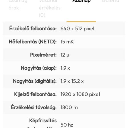
Csomag
Vásárlói
Adatlap
Galéria
árak
értékelés
(0)
Érzékelő felbontása:
640 x 512 pixel
Hőfelbontás (NETD):
15 mK
Pixelméret:
12 µ
Nagyítás (alap):
1.9 x
Nagyítás (digitális):
1.9 x 15.2 x
Kijelző felbontása:
1920 x 1080 pixel
Érzékelési távolság:
1800 m
Képfrissítés
50 hz