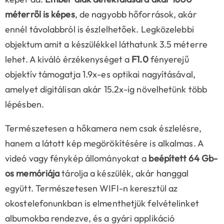
méterről is képes
, de nagyobb hőforrások, akár
ennél távolabbról is észlelhetőek. Legközelebbi
objektum amit a készülékkel láthatunk 3.5 méterre
lehet. A kiváló érzékenységet a
F1.0
fényerejű
objektív támogatja 1.9x-es optikai nagyításával,
amelyet digitálisan akár 15.2x-ig növelhetünk több
lépésben.
Természetesen a hőkamera nem csak észlelésre,
hanem a látott kép megörökítésére is alkalmas. A
videó vagy fénykép állományokat a
beépített 64 Gb-
os memóriája
tárolja a készülék, akár hanggal
együtt. Természetesen WIFI-n keresztül az
okostelefonunkban is elmenthetjük felvételinket
albumokba rendezve, és a gyári applikáció