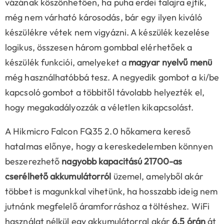
vázának köszönhetően, ha puha erdei talajra ejtik,
még nem várható károsodás, bár egy ilyen kiváló
készülékre vétek nem vigyázni. A készülék kezelése
logikus, összesen három gombbal elérhetőek a
készülék funkciói, amelyeket a
magyar nyelvű menü
még használhatóbbá tesz. A negyedik gombot a ki/be
kapcsoló gombot a többitől távolabb helyezték el,
hogy megakadályozzák a véletlen kikapcsolást.
A Hikmicro Falcon FQ35 2.0 hőkamera kereső
hatalmas előnye, hogy a kereskedelemben könnyen
beszerezhető
nagyobb kapacitású 21700-as
cserélhető akkumulátorról
üzemel, amelyből akár
többet is magunkkal vihetünk, ha hosszabb ideig nem
jutnánk megfelelő áramforráshoz a töltéshez. WiFi
használat nélkül egy akkumulátorral akár
6.5 órán
át