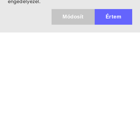
engedélyezel.
Módosít
Értem
Küldhetünk értesítőt az újdonságainkról és
az akciós ajánlatainkról?
Ajándék 3000 Ft értékű kupon kódot is kapsz.
IGEN, KÉREM!