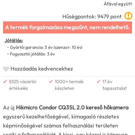
Áfával együtt
Hűségpontok: 9479 pont
A termék forgalmazása megszűnt, nem rendelhető.
Jótállás:
• Gyártói garancia: 3 év (szenzor: 10 év)
• Fogyasztói jótállás: 3 év
Hozzáadás kedvencekhez
✔
✔
✔
8325 vásárlói
1000+ termék
17 év
értékelés
készleten
tapasztalat
Az új
Hikmicro Condor CQ35L 2.0 kereső hőkamera
egyszerű kezelhetőségével, kimagasló részletes
képminőségével számos felhasználási területen
segíti a felhasználóját. A kicsi, egy kézzel is könnyen