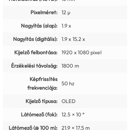
Pixelméret:
12 µ
Nagyítás (alap):
1.9 x
Nagyítás (digitális):
1.9 x 15.2 x
Kijelző felbontása:
1920 x 1080 pixel
Érzékelési távolság:
1800 m
Képfrissítés
50 hz
frekvenciája:
Kijelző típusa:
OLED
Látómező (fok):
12.5 × 10 °
Látómező (@ 100 m):
21.9 × 17.5 m