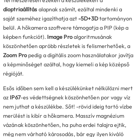
Természetesen ezeken a készülékeken a
dioptriaállítás
alapnak számít, ezáltal mindenki a
saját szeméhez igazíthatja azt
-5D+3D
tartományon
belül. A hőkamera szoftvere támogatja a PIP (kép a
képben funkciót).
Image Pro
algoritmusának
köszönhetően apróbb részletek is felismerhetőek, a
Zoom Pro
pedig a digitális zoom használatakor javítja
a képminőséget azáltal, hogy kiemeli a kép középső
régióját.
Esős időben sem kell a készülékünket nélkülözni mert
az
IP67
-es védettségnek köszönhetően por vagy víz
nem juthat a készülékbe. Sőt! -rövid ideig tartó vízbe
merülést is kibír a hőkamera. Masszív magnézium
vázának köszönhetően, ha puha erdei talajra ejtik,
még nem várható károsodás, bár egy ilyen kiváló