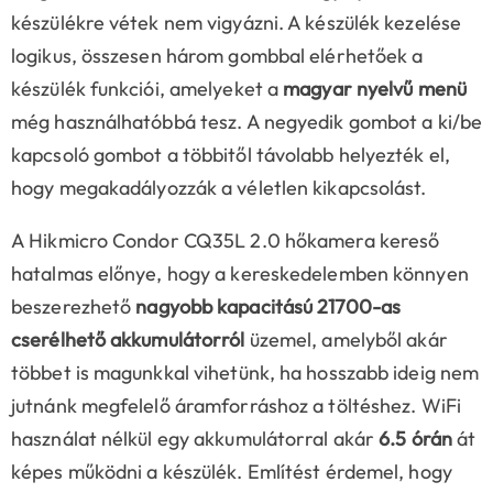
készülékre vétek nem vigyázni. A készülék kezelése
logikus, összesen három gombbal elérhetőek a
készülék funkciói, amelyeket a
magyar nyelvű menü
még használhatóbbá tesz. A negyedik gombot a ki/be
kapcsoló gombot a többitől távolabb helyezték el,
hogy megakadályozzák a véletlen kikapcsolást.
A Hikmicro Condor CQ35L 2.0 hőkamera kereső
hatalmas előnye, hogy a kereskedelemben könnyen
beszerezhető
nagyobb kapacitású 21700-as
cserélhető akkumulátorról
üzemel, amelyből akár
többet is magunkkal vihetünk, ha hosszabb ideig nem
jutnánk megfelelő áramforráshoz a töltéshez. WiFi
használat nélkül egy akkumulátorral akár
6.5 órán
át
képes működni a készülék. Említést érdemel, hogy