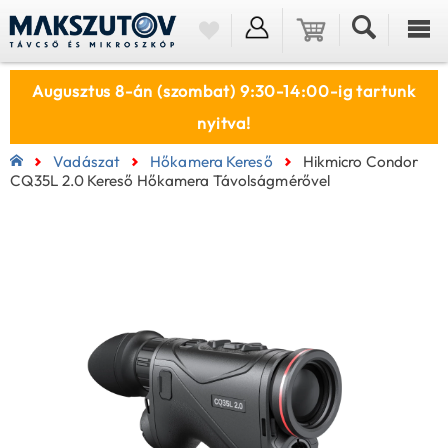
Augusztus 8-án (szombat) 9:30-14:00-ig tartunk
nyitva!
Vadászat
Hőkamera Kereső
Hikmicro Condor
CQ35L 2.0 Kereső Hőkamera Távolságmérővel