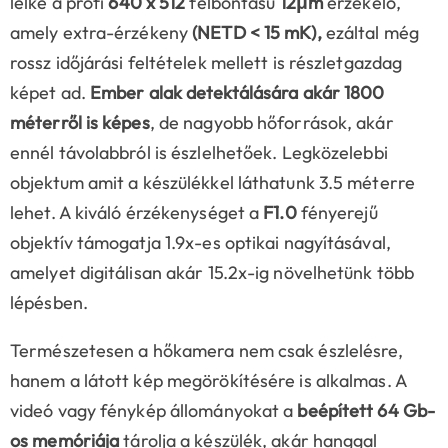
lelke a profi
640 x 512
felbontású
12μm
érzékelő,
amely extra-érzékeny
(NETD < 15 mK),
ezáltal még
rossz időjárási feltételek mellett is részletgazdag
képet ad.
Ember alak detektálására akár 1800
méterről is képes
, de nagyobb hőforrások, akár
ennél távolabbról is észlelhetőek. Legközelebbi
objektum amit a készülékkel láthatunk 3.5 méterre
lehet. A kiváló érzékenységet a
F1.0
fényerejű
objektív támogatja 1.9x-es optikai nagyításával,
amelyet digitálisan akár 15.2x-ig növelhetünk több
lépésben.
Természetesen a hőkamera nem csak észlelésre,
hanem a látott kép megörökítésére is alkalmas. A
videó vagy fénykép állományokat a
beépített 64 Gb-
os memóriája
tárolja a készülék, akár hanggal