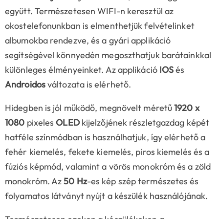
együtt. Természetesen WIFI-n keresztül az
okostelefonunkban is elmenthetjük felvételinket
albumokba rendezve, és a gyári applikáció
segítségével könnyedén megoszthatjuk barátainkkal
különleges élményeinket. Az applikáció
IOS
és
Androidos
változata is elérhető.
Hidegben is jól működő, megnövelt méretű
1920 x
1080
pixeles
OLED
kijelzőjének részletgazdag képét
hatféle színmódban is használhatjuk, így elérhető a
fehér kiemelés, fekete kiemelés, piros kiemelés és a
fúziós képmód, valamint a vörös monokróm és a zöld
monokróm. Az
50 Hz
-es kép szép természetes és
folyamatos látványt nyújt a készülék használójának.