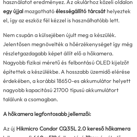
használatot eredményez. Az okulárhoz közeli oldalon
egy újjal
mozgatható
élességállító tárcsát
helyeztek
el, így az eszköz fél kézzel is használhatóbb lett.
Nem csupán a külsejében újult meg a készülék.
Jelentősen megnövelték a hőérzékenységet így még
részletgazdagabb képet állít elő a hőkamera.
Nagyobb fizikai méretű és felbontású OLED kijelzőt
építettek a készülékbe. A hosszabb üzemidő elérése
érdekében, a korábbi 18650-es akkumulátor helyett
nagyobb kapacitású 21700 típusú akkumulátort
találunk a csomagban.
A hőkamera legfontosabb jellemzői:
Az új
Hikmicro Condor CQ35L 2.0 kereső hőkamera