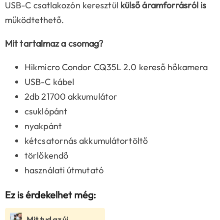
USB-C csatlakozón keresztül
külső áramforrásról is
működtethető.
Mit tartalmaz a csomag?
Hikmicro Condor CQ35L 2.0 kereső hőkamera
USB-C kábel
2db 21700 akkumulátor
csuklópánt
nyakpánt
kétcsatornás akkumulátortöltő
törlőkendő
használati útmutató
Ez is érdekelhet még:
Mit tud az új