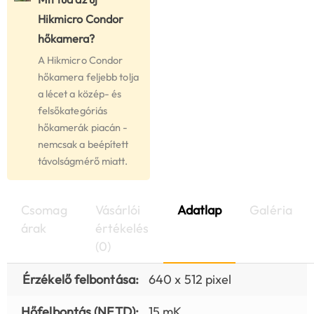
Hikmicro Condor
hőkamera?
A Hikmicro Condor
hőkamera feljebb tolja
a lécet a közép- és
felsőkategóriás
hőkamerák piacán -
nemcsak a beépített
távolságmérő miatt.
Csomag
Vásárlói
Adatlap
Galéria
árak
értékelés
(0)
Érzékelő felbontása:
640 x 512 pixel
Hőfelbontás (NETD):
15 mK