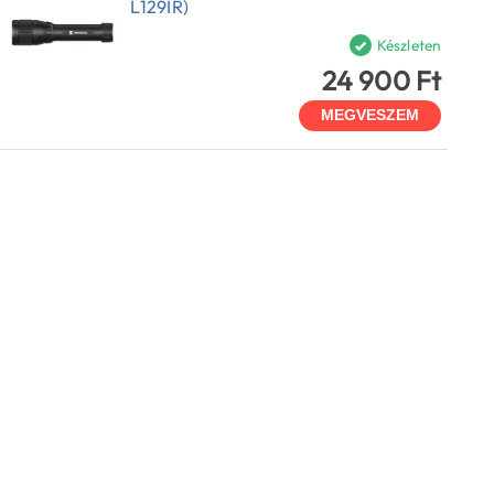
L129IR)
Készleten
24 900 Ft
MEGVESZEM