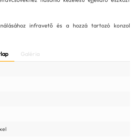
sználásához infravető és a hozzá tartozó konzol
lap
Galéria
m
xel