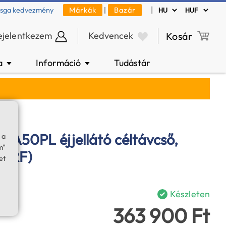
|
zsga kedvezmény
Márkák
|
Bazár
ejelentkezem
Kedvencek
Kosár
a
Információ
Tudástár
▼
▼
o A50PL éjjellátó céltávcső,
 a
m"
(LRF)
et
Készleten
363 900 Ft