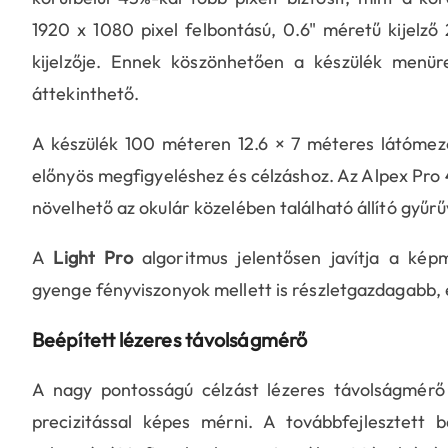
1920 x 1080 pixel felbontású, 0.6" méretű kijelz
kijelzője. Ennek köszönhetően a készülék menü
áttekinthető.
A készülék 100 méteren 12.6 × 7 méteres látómezőt
előnyös megfigyeléshez és célzáshoz. Az Alpex Pro
növelhető az okulár közelében található állító gyűrű
A
Light Pro
algoritmus jelentősen javítja a képm
gyenge fényviszonyok mellett is részletgazdagabb, 
Beépített lézeres távolságmérő
A nagy pontosságú célzást lézeres távolságmérő
precizitással képes mérni. A továbbfejlesztett b