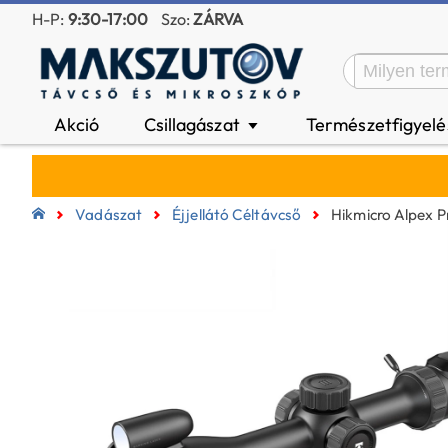
H-P:
9:30-17:00
Szo:
ZÁRVA
Akció
Csillagászat
Természetfigyel
▼
Vadászat
Éjjellátó Céltávcső
Hikmicro Alpex P