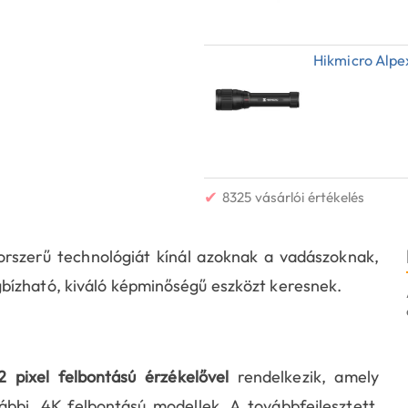
Hikmicro Alpe
✔
8325 vásárlói értékelés
rszerű technológiát kínál azoknak a vadászoknak,
bízható, kiváló képminőségű eszközt keresnek.
 pixel felbontású érzékelővel
rendelkezik, amely
rábbi, 4K felbontású modellek. A továbbfejlesztett,