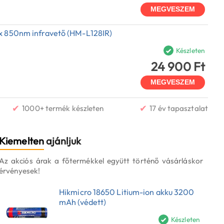
MEGVESZEM
x 850nm infravető (HM-L128IR)
Készleten
24 900 Ft
MEGVESZEM
✔
✔
1000+ termék készleten
17 év tapasztalat
Kiemelten
ajánljuk
Az akciós árak a főtermékkel együtt történő vásárláskor
érvényesek!
Hikmicro 18650 Litium-ion akku 3200
mAh (védett)
Készleten