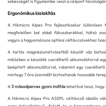
sebességét is figyelembe veszi a célpont távolság
Ergonómikus kialakítás
A Hikmicro Alpex Pro fejlesztésekor különösen 
megfelelően bal oldali fókuszkerékkel, hátsó zoom
vagyis a hagyományos optikai céltávcsövekhez hason
A tartós magnéziumötvözetből készült váz biztos
miközben a készülék cserélhető akkumulátorral egy
beépített akkumulátorral, valamint egy cserélhet
mintegy 7 óra üzemidőt biztosítanak hosszabb terep
A
3 másodperces gyors indítás
lehetővé teszi, hogy 
A Hikmicro Alpex Pro A50PL céltávcső ideális vála
nagy teljesítményű, fejlett és a hagyományos cé