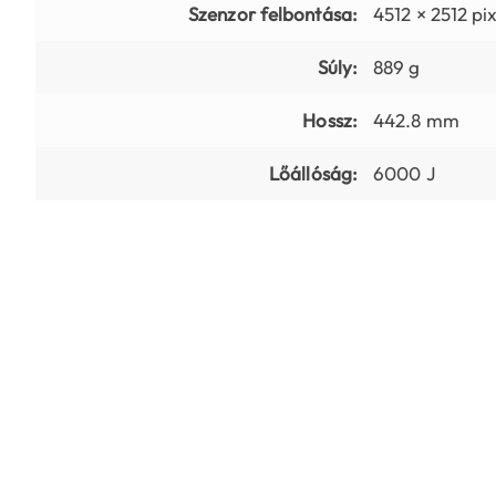
Szenzor felbontása:
4512 × 2512 pix
Súly:
889 g
Hossz:
442.8 mm
Lőállóság:
6000 J