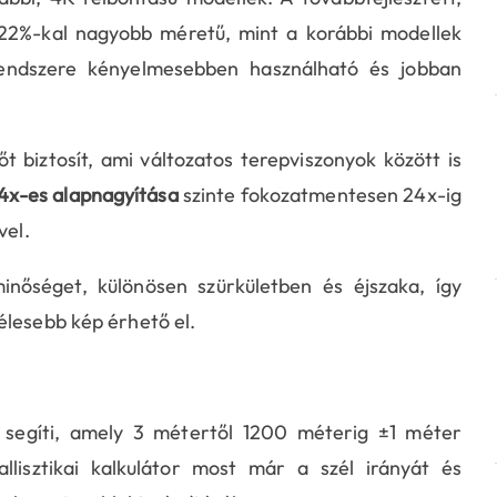
ő 22%-kal nagyobb méretű, mint a korábbi modellek
rendszere kényelmesebben használható és jobban
 biztosít, ami változatos terepviszonyok között is
4x-es alapnagyítása
szinte fokozatmentesen 24x-ig
vel.
inőséget, különösen szürkületben és éjszaka, így
élesebb kép érhető el.
 segíti, amely 3 métertől 1200 méterig ±1 méter
allisztikai kalkulátor most már a szél irányát és