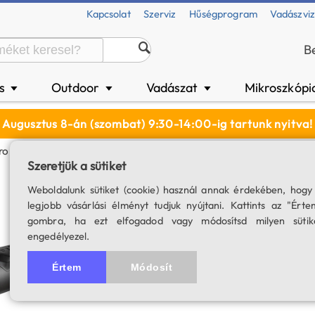
Kapcsolat
Szerviz
Hűségprogram
Vadászvi
B
és
Outdoor
Vadászat
Mikroszkópi
▼
▼
▼
Augusztus 8-án (szombat) 9:30-14:00-ig tartunk nyitva!
ro A50PL Éjjellátó Céltávcső, Távolságmérővel (LRF)
Szeretjük a sütiket
Hikmicro Alpex Pr
Weboldalunk sütiket (cookie) használ annak érdekében, hogy
legjobb vásárlási élményt tudjuk nyújtani. Kattints az "Érte
távolságmérővel 
gombra, ha ezt elfogadod vagy módosítsd milyen sütik
engedélyezel.
SKU: 04927
Értem
Módosít