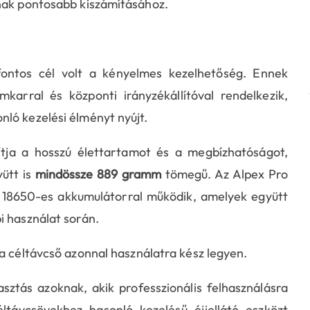
ának pontosabb kiszámításához.
fontos cél volt a kényelmes kezelhetőség. Ennek
karral és központi irányzékállítóval rendelkezik,
ló kezelési élményt nyújt.
ítja a hosszú élettartamot és a megbízhatóságot,
ütt is
mindössze 889 gramm
tömegű. Az Alpex Pro
ő 18650-es akkumulátorral működik, amelyek együtt
i használat során.
a céltávcső azonnal használatra kész legyen.
sztás azoknak, akik professzionális felhasználásra
ltávcsövekhez hasonló kezelésű éjjellátó eszközt