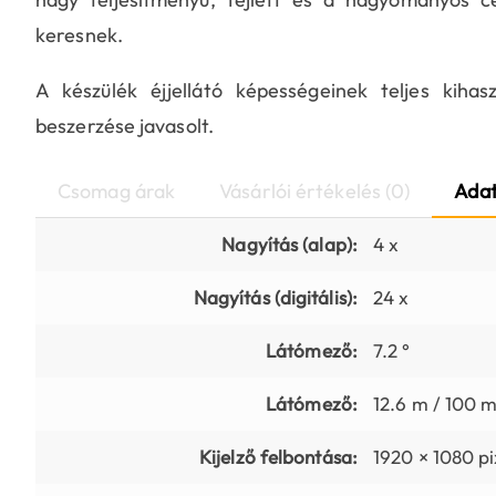
keresnek.
A készülék éjjellátó képességeinek teljes kiha
beszerzése javasolt.
Csomag árak
Vásárlói értékelés (0)
Adat
Nagyítás (alap):
4 x
Nagyítás (digitális):
24 x
Látómező:
7.2 °
Látómező:
12.6 m / 100 
Kijelző felbontása:
1920 × 1080 pi