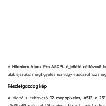
A
Hikmicro Alpex Pro A50PL éjjellátó céltávcső
ko
akik éjszakai megfigyeléshez vagy vadászathoz meg
Részletgazdag kép
A digitális céltávcső
12 megapixeles, 4512 x 2512
körülbelül 45%-kal több pixelt biztosít, mint a ko