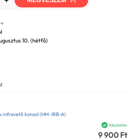
MEGVESZEM
→
l
ugusztus 10. (hétfő)
z
x infravető konzol (HM-IRB-A)
Készleten
9 900 Ft