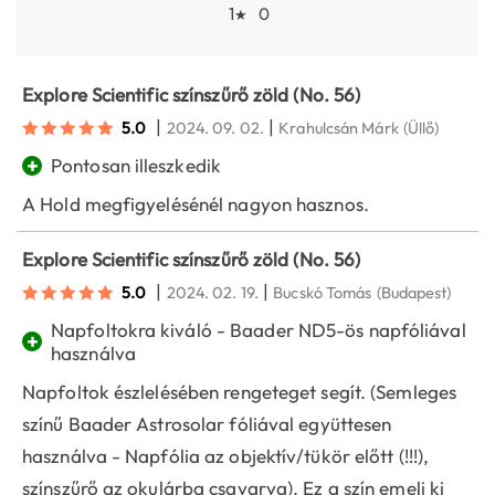
1
0
★
Explore Scientific színszűrő zöld (No. 56)
|
|
5.0
2024. 09. 02.
Krahulcsán Márk
(Üllő)
+
Pontosan illeszkedik
A Hold megfigyelésénél nagyon hasznos.
Explore Scientific színszűrő zöld (No. 56)
|
|
5.0
2024. 02. 19.
Bucskó Tomás
(Budapest)
Napfoltokra kiváló - Baader ND5-ös napfóliával
+
használva
Napfoltok észlelésében rengeteget segít. (Semleges
színű Baader Astrosolar fóliával együttesen
használva - Napfólia az objektív/tükör előtt (!!!),
színszűrő az okulárba csavarva). Ez a szín emeli ki