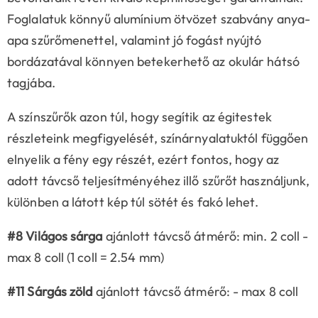
Foglalatuk könnyű alumínium ötvözet szabvány anya-
apa szűrőmenettel, valamint jó fogást nyújtó
bordázatával könnyen betekerhető az okulár hátsó
tagjába.
A színszűrők azon túl, hogy segítik az égitestek
részleteink megfigyelését, színárnyalatuktól függően
elnyelik a fény egy részét, ezért fontos, hogy az
adott távcső teljesítményéhez illő szűrőt használjunk,
különben a látott kép túl sötét és fakó lehet.
#8 Világos sárga
ajánlott távcső átmérő: min. 2 coll -
max 8 coll (1 coll = 2.54 mm)
#11 Sárgás zöld
ajánlott távcső átmérő: - max 8 coll