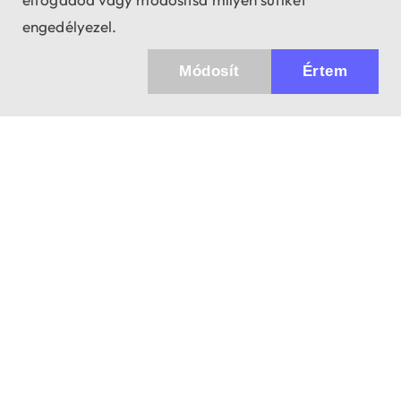
engedélyezel.
Módosít
Értem
Küldhetünk értesítőt az újdonságainkról és
az akciós ajánlatainkról?
Ajándék 3000 Ft értékű kupon kódot is kapsz.