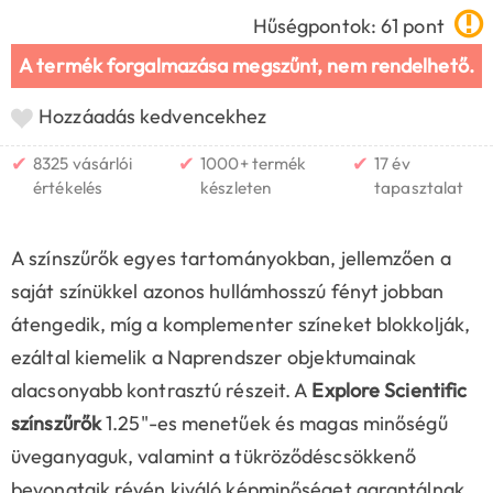
Hűségpontok: 61 pont
A termék forgalmazása megszűnt, nem rendelhető.
Hozzáadás kedvencekhez
✔
✔
✔
8325 vásárlói
1000+ termék
17 év
értékelés
készleten
tapasztalat
A színszűrők egyes tartományokban, jellemzően a
saját színükkel azonos hullámhosszú fényt jobban
átengedik, míg a komplementer színeket blokkolják,
ezáltal kiemelik a Naprendszer objektumainak
alacsonyabb kontrasztú részeit. A
Explore Scientific
színszűrők
1.25"-es menetűek és magas minőségű
üveganyaguk, valamint a tükröződéscsökkenő
bevonataik révén kiváló képminőséget garantálnak.