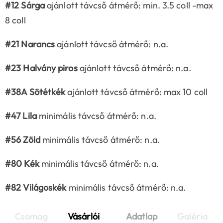
#12 Sárga
ajánlott távcső átmérő: min. 3.5 coll -max
8 coll
#21 Narancs
ajánlott távcső átmérő: n.a.
#23 Halvány piros
ajánlott távcső átmérő: n.a.
#38A Sötétkék
ajánlott távcső átmérő: max 10 coll
#47 Lila
minimális távcső átmérő: n.a.
#56 Zöld
minimális távcső átmérő: n.a.
#80 Kék
minimális távcső átmérő: n.a.
#82 Világoskék
minimális távcső átmérő: n.a.
Csomag
Vásárlói
Adatlap
Galéria