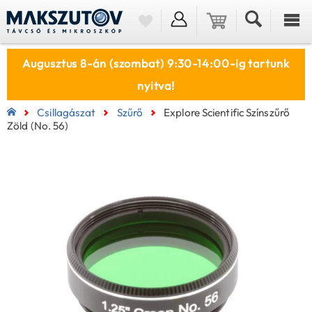
Augusztus 8-án (szombat) 9:30-14:00-ig tartunk
nyitva!
Csillagászat
Szűrő
Explore Scientific Színszűrő
Zöld (No. 56)