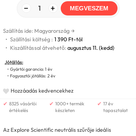
−
+
1
MEGVESZEM
Szállítás ide: Magyarország
→
•
Szállítási költség :
1 390 Ft-tól
•
Kiszállítással átvehető:
augusztus 11. (kedd)
Jótállás:
• Gyártói garancia: 1 év
• Fogyasztói jótállás: 2 év
Hozzáadás kedvencekhez
✔
✔
✔
8325 vásárlói
1000+ termék
17 év
értékelés
készleten
tapasztalat
Az Explore Scientific neutrális szűrője ideális