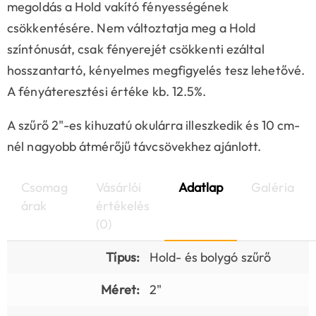
megoldás a Hold vakító fényességének
csökkentésére. Nem változtatja meg a Hold
színtónusát, csak fényerejét csökkenti ezáltal
hosszantartó, kényelmes megfigyelés tesz lehetővé.
A fényáteresztési értéke kb. 12.5%.
A szűrő 2"-es kihuzatú okulárra illeszkedik és 10 cm-
nél nagyobb átmérőjű távcsövekhez ajánlott.
Csomag
Vásárlói
Adatlap
Galéria
árak
értékelés
(0)
Típus:
Hold- és bolygó szűrő
Méret:
2"