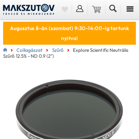
Augusztus 8-án (szombat) 9:30-14:00-ig tartunk
nyitva!
Csillagászat
Szűrő
Explore Scientific Neutrális
Szűrő 12.5% - ND 0.9 (2")