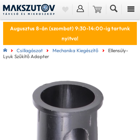
Augusztus 8-án (szombat) 9:30-14:00-ig tartunk
nyitva!
Csillagászat
Mechanika Kiegészítő
Ellensúly-
Lyuk Szűkítő Adapter