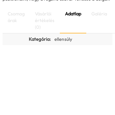
Csomag
Vásárlói
Adatlap
Galéria
árak
értékelés
(0)
Kategória:
ellensúly