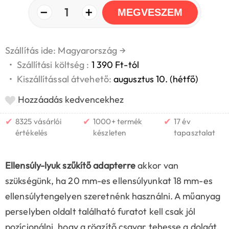
−
+
1
MEGVESZEM
Szállítás ide: Magyarország
→
•
Szállítási költség :
1 390 Ft-tól
•
Kiszállítással átvehető:
augusztus 10. (hétfő)
Hozzáadás kedvencekhez
✔
✔
✔
8325 vásárlói
1000+ termék
17 év
értékelés
készleten
tapasztalat
Ellensúly-lyuk szűkítő adapterre
akkor van
szükségünk, ha 20 mm-es ellensúlyunkat 18 mm-es
ellensúlytengelyen szeretnénk használni. A műanyag
perselyben oldalt található furatot kell csak jól
pozícionálni, hogy a rögzítő csavar tehesse a dolgát.