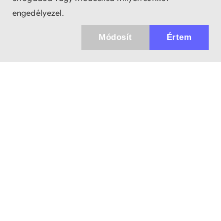
engedélyezel.
Módosít
Értem
Küldhetünk értesítőt az újdonságainkról és
az akciós ajánlatainkról?
Ajándék 3000 Ft értékű kupon kódot is kapsz.