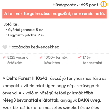
Hűségpontok: 695 pont
A termék forgalmazása megszűnt, nem rendelhető.
Jótállás:
• Gyártói garancia: 5 év
• Fogyasztói jótállás: 2 év
Hozzáadás kedvencekhez
✔
✔
✔
8325 vásárlói
1000+ termék
17 év
értékelés
készleten
tapasztalat
A
Delta Forest II 10x42
távcső jó fényhasznosítása és
kompakt kivitele miatt igen nagy népszerűségnek
örvend. A kiváló minőségű tetőél prizmák
több
rétegű bevonattal ellátottak
, anyaguk
BAK4 üveg
.
Ezek biztosítják a természetes színeket és az éles