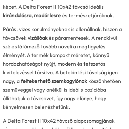
képet. A Delta Forest II 10x42 távcső ideális
kirándulásra, madárlesre
és természetjáróknak.
Párás, vizes körülményeknek is ellenállnak, hiszen a
távcsövek
vízállóak
és páramentesek. A rendkívül
széles látómező tovább növeli a megfigyelés
élményét. A termék kompakt méretet, könnyű
hordozhatóságot nyújt, modern és tetszetős
kivitelezéssel társítva. A betekintési távolság igen
nagy, a
feltekerhető szemkagylónak
köszönhetően
szemüveggel vagy anélkül is ideális pozícióba
állíthatjuk a távcsövet, így nagy előnye, hogy
kényelmesen belenézhetünk.
A Delta Forest II 10x42 távcső alapcsomagjának