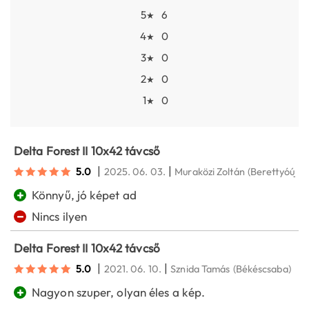
5
6
★
4
0
★
3
0
★
2
0
★
1
0
★
Delta Forest II 10x42 távcső
|
|
5.0
2025. 06. 03.
Muraközi Zoltán
(Berettyóújfal
+
Könnyű, jó képet ad
−
Nincs ilyen
Delta Forest II 10x42 távcső
|
|
5.0
2021. 06. 10.
Sznida Tamás
(Békéscsaba)
+
Nagyon szuper, olyan éles a kép.