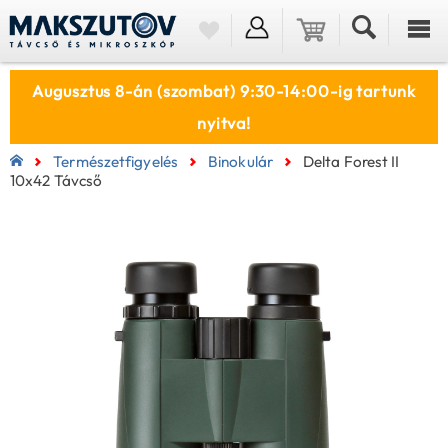
Augusztus 8-án (szombat) 9:30-14:00-ig tartunk
nyitva!
Természetfigyelés
Binokulár
Delta Forest II
10x42 Távcső