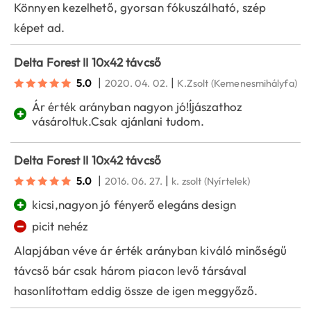
Könnyen kezelhető, gyorsan fókuszálható, szép
képet ad.
Delta Forest II 10x42 távcső
|
|
5.0
2020. 04. 02.
K.Zsolt
(Kemenesmihályfa)
Ár érték arányban nagyon jó!Íjászathoz
+
vásároltuk.Csak ajánlani tudom.
Delta Forest II 10x42 távcső
|
|
5.0
2016. 06. 27.
k. zsolt
(Nyírtelek)
+
kicsi,nagyon jó fényerő elegáns design
−
picit nehéz
Alapjában véve ár érték arányban kiváló minőségű
távcső bár csak három piacon levő társával
hasonlítottam eddig össze de igen meggyőző.