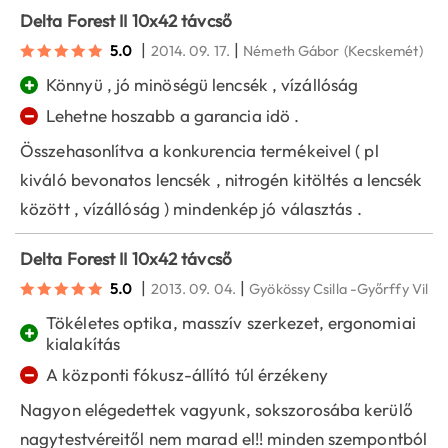
Delta Forest II 10x42 távcső
|
|
5.0
2014. 09. 17.
Németh Gábor
(Kecskemét)
+
Könnyü , jó minöségü lencsék , vízállóság
−
Lehetne hoszabb a garancia idö .
Összehasonlítva a konkurencia termékeivel ( pl
kiváló bevonatos lencsék , nitrogén kitöltés a lencsék
között , vízállóság ) mindenkép jó választás .
Delta Forest II 10x42 távcső
|
|
5.0
2013. 09. 04.
Gyökössy Csilla -Győrffy Villá
Tökéletes optika, masszív szerkezet, ergonomiai
+
kialakítás
−
A központi fókusz-állító túl érzékeny
Nagyon elégedettek vagyunk, sokszorosába kerülő
nagytestvéreitől nem marad el!! minden szempontból