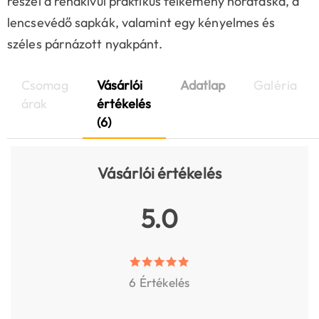
részei a rendkívül praktikus félkemény hordtáska, a
lencsevédő sapkák, valamint egy kényelmes és
széles párnázott nyakpánt.
Csomag
Vásárlói
Adatlap
Galéria
árak
értékelés
(6)
Vásárlói értékelés
5.0
6 Értékelés