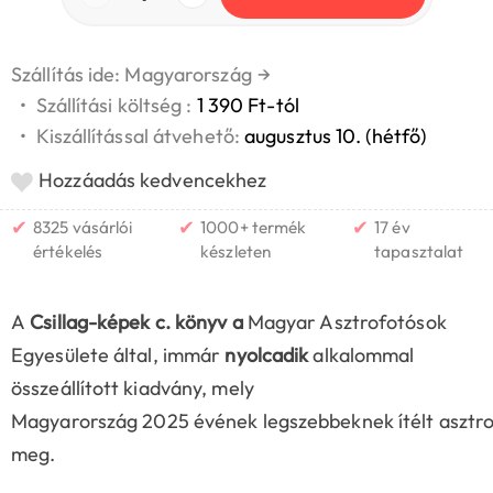
Szállítás ide: Magyarország
→
•
Szállítási költség :
1 390 Ft-tól
•
Kiszállítással átvehető:
augusztus 10. (hétfő)
Hozzáadás kedvencekhez
✔
✔
✔
8325 vásárlói
1000+ termék
17 év
értékelés
készleten
tapasztalat
A
Csillag-képek c. könyv a
Magyar Asztrofotósok
Egyesülete által, immár
nyolcadik
alkalommal
összeállított kiadvány, mely
Magyarország 2025 évének legszebbeknek ítélt asztrofo
meg.