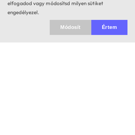
elfogadod vagy módosítsd milyen sütiket
engedélyezel.
Módosít
Értem
Küldhetünk értesítőt az újdonságainkról és
az akciós ajánlatainkról?
Ajándék 3000 Ft értékű kupon kódot is kapsz.