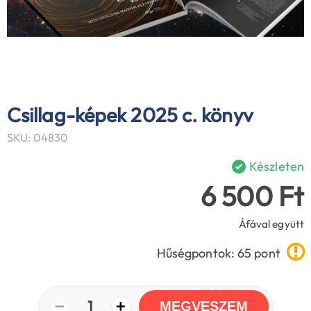
Csillag-képek 2025 c. könyv
SKU: 04830
Készleten
6 500 Ft
Áfával együtt
Hűségpontok: 65 pont
−
+
1
MEGVESZEM