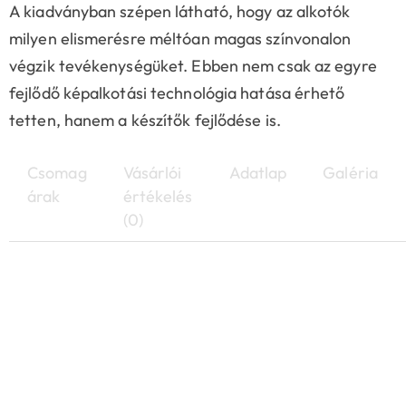
A kiadványban szépen látható, hogy az alkotók
milyen elismerésre méltóan magas színvonalon
végzik tevékenységüket. Ebben nem csak az egyre
fejlődő képalkotási technológia hatása érhető
tetten, hanem a készítők fejlődése is.
Csomag
Vásárlói
Adatlap
Galéria
árak
értékelés
(0)