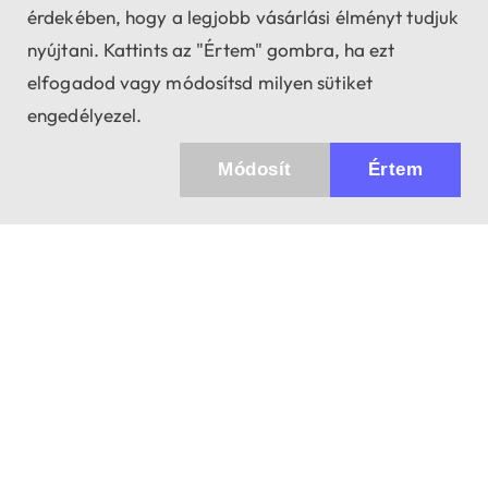
érdekében, hogy a legjobb vásárlási élményt tudjuk
nyújtani. Kattints az "Értem" gombra, ha ezt
elfogadod vagy módosítsd milyen sütiket
engedélyezel.
Módosít
Értem
Küldhetünk értesítőt az újdonságainkról és