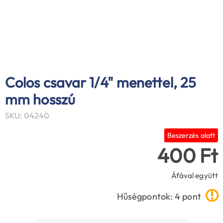
Colos csavar 1/4" menettel, 25
mm hosszú
SKU: 04240
Beszerzés alatt
400 Ft
Áfával együtt
Hűségpontok: 4 pont