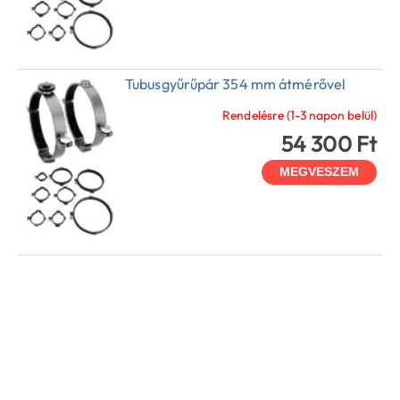
Tubusgyűrűpár 354 mm átmérővel
Rendelésre (1-3 napon belül)
54 300 Ft
MEGVESZEM