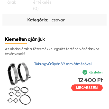
árak
értékelés
(0)
Kategória:
csavar
Kiemelten
ajánljuk
Az akciós árak a főtermékkel együtt történő vásárláskor
érvényesek!
Tubusgyűrűpár 89 mm átmérővel
Készleten
12 400 Ft
MEGVESZEM