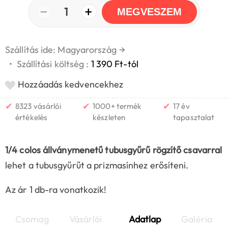
−
+
1
MEGVESZEM
Szállítás ide: Magyarország
→
•
Szállítási költség :
1 390 Ft-tól
Hozzáadás kedvencekhez
✔
✔
✔
8323 vásárlói
1000+ termék
17 év
értékelés
készleten
tapasztalat
1/4 colos állványmenetű tubusgyűrű rögzítő csavarral
lehet a tubusgyűrűt a prizmasínhez erősíteni.
Az ár 1 db-ra vonatkozik!
Csomag
Vásárlói
Adatlap
Galéria