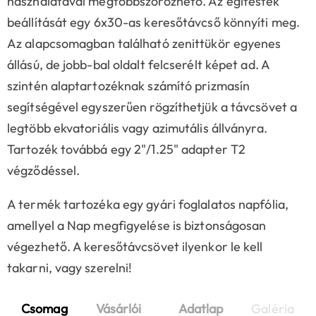
használatával megtöbbszörözhető. Az égitestek
beállítását egy 6x30-as keresőtávcső könnyíti meg.
Az alapcsomagban található zenittükör egyenes
állású, de jobb-bal oldalt felcserélt képet ad. A
szintén alaptartozéknak számító prizmasín
segítségével egyszerűen rögzíthetjük a távcsövet a
legtöbb ekvatoriális vagy azimutális állványra.
Tartozék továbbá egy 2"/1.25" adapter T2
végződéssel.
A termék tartozéka egy gyári foglalatos napfólia,
amellyel a Nap megfigyelése is biztonságosan
végezhető. A keresőtávcsövet ilyenkor le kell
takarni, vagy szerelni!
Csomag
Vásárlói
Adatlap
Galéria