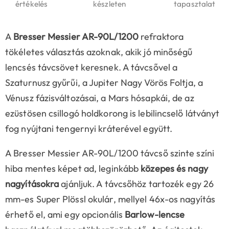
értékelés
készleten
tapasztalat
A
Bresser Messier AR-90L/1200
refraktora
tökéletes választás azoknak, akik jó minőségű
lencsés távcsövet keresnek. A távcsővel a
Szaturnusz gyűrűi, a Jupiter Nagy Vörös Foltja, a
Vénusz fázisváltozásai, a Mars hósapkái, de az
ezüstösen csillogó holdkorong is lebilincselő látványt
fog nyújtani tengernyi kráterével együtt.
A Bresser Messier AR-90L/1200 távcső szinte színi
hiba mentes képet ad, leginkább
közepes és nagy
nagyításokra
ajánljuk. A távcsőhöz tartozék egy 26
mm-es Super Plössl okulár, mellyel 46x-os nagyítás
érhető el, ami egy opcionális
Barlow-lencse