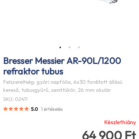
Bresser Messier AR-90L/1200
refraktor tubus
Felszereltség: gyári napfólia, 6x30 fordított állású
kereső, tubusgyűrű, zenittükör, 26 mm okulár
SKU: 02411
5.0
1 értékelés
Készlethiány
64 900 Ft