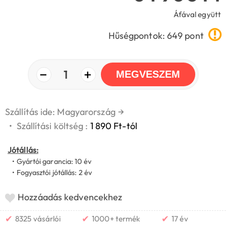
Áfával együtt
Hűségpontok: 649 pont
−
+
1
MEGVESZEM
Szállítás ide: Magyarország
→
•
Szállítási költség :
1 890 Ft-tól
Jótállás:
• Gyártói garancia: 10 év
• Fogyasztói jótállás: 2 év
Hozzáadás kedvencekhez
✔
✔
✔
8325 vásárlói
1000+ termék
17 év