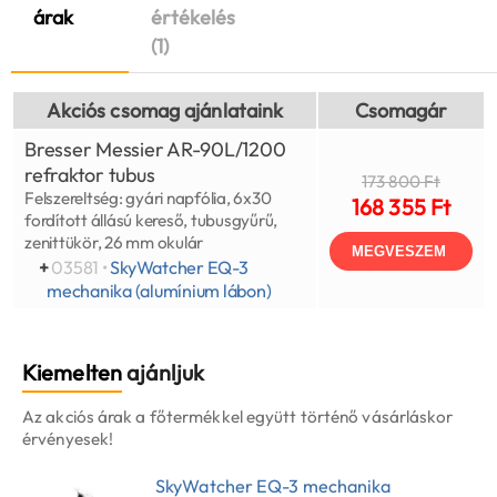
árak
értékelés
(1)
Akciós csomag ajánlataink
Csomagár
Bresser Messier AR-90L/1200
refraktor tubus
173 800 Ft
Felszereltség: gyári napfólia, 6x30
168 355 Ft
fordított állású kereső, tubusgyűrű,
zenittükör, 26 mm okulár
MEGVESZEM
+
03581 •
SkyWatcher EQ-3
mechanika (alumínium lábon)
Kiemelten
ajánljuk
Az akciós árak a főtermékkel együtt történő vásárláskor
érvényesek!
SkyWatcher EQ-3 mechanika