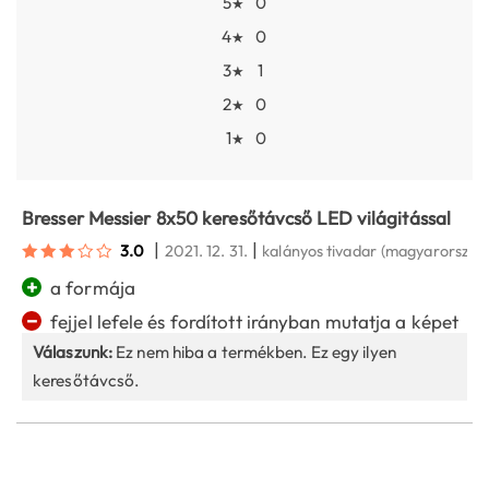
5
0
★
4
0
★
3
1
★
2
0
★
1
0
★
Bresser Messier 8x50 keresőtávcső LED világitással
|
|
3.0
2021. 12. 31.
kalányos tivadar
(magyarország
+
a formája
−
fejjel lefele és fordított irányban mutatja a képet
Válaszunk:
Ez nem hiba a termékben. Ez egy ilyen
keresőtávcső.