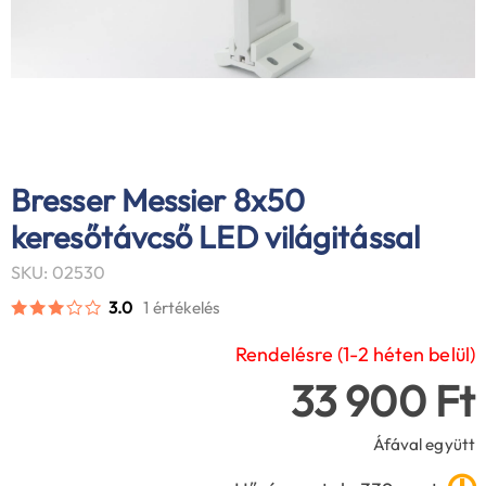
Bresser Messier 8x50
keresőtávcső LED világitással
SKU: 02530
3.0
1 értékelés
Rendelésre (1-2 héten belül)
33 900 Ft
Áfával együtt