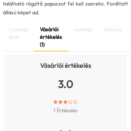
található rögzítő papucsot fel kell szerelni. Fordított
állású képet ad.
Csomag
Vásárlói
Adatlap
Galéria
árak
értékelés
(1)
Vásárlói értékelés
3.0
1 Értékelés