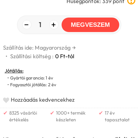
Hűségpontok: 339 pont
−
+
1
MEGVESZEM
Szállítás ide: Magyarország
→
•
Szállítási költség :
0 Ft-tól
Jótállás:
• Gyártói garancia: 1 év
• Fogyasztói jótállás: 2 év
Hozzáadás kedvencekhez
✔
✔
✔
8325 vásárlói
1000+ termék
17 év
értékelés
készleten
tapasztalat