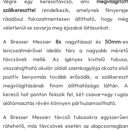
Végre egy keresőtávcső, ami
megvilágított
szálkereszttel
rendelkezik, amelynek fényereje
ráadásul fokozatmentesen állítható, hogy még
véletlenül se zavarja meg éjszakai látásunkat.
A Bresser Messier
8x
nagyítással és
50mm
-es
lencseátmérővel ideális társ a nagyobb méretű
távcsövek mellé. Az igényes kivitelű tubusa,
visszahajtható okulár oldali szemkagylója okozta első
pozitív benyomás tovább erősödik, a szálkereszt
megvilágításának finom állíthatósága láttán. A
kereső hat ponton fekszik fel, két csavar+egy rugós
alátámasztás révén könnyen párhuzamosítható.
A Bresser Messier távcső tubusokra egyszerűen
rátehető, más távcsövek esetén az alapcsomagban