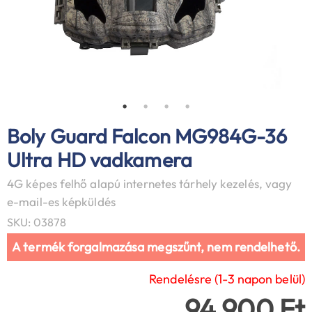
Boly Guard Falcon MG984G-36
Ultra HD vadkamera
4G képes felhő alapú internetes tárhely kezelés, vagy
e-mail-es képküldés
SKU: 03878
A termék forgalmazása megszűnt, nem rendelhető.
Rendelésre (1-3 napon belül)
94 900 Ft