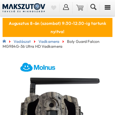
Augusztus 8-án (szombat) 9:30-12:30-ig tartunk
nyitva!
Vadászat
Vadkamera
Boly Guard Falcon
MG984G-36 Ultra HD Vadkamera