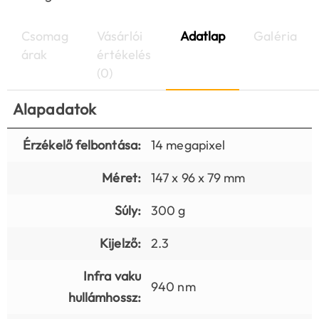
Csomag
Vásárlói
Adatlap
Galéria
árak
értékelés
(0)
Alapadatok
Érzékelő felbontása:
14 megapixel
Méret:
147 x 96 x 79 mm
Súly:
300 g
Kijelző:
2.3
Infra vaku
940 nm
hullámhossz: