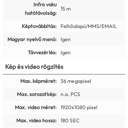
Infra vaku
15 m
hatótávolság:
Képtovábbítás:
Felhőalapú/MMS/EMAIL
Magyar nyelvű menü:
Igen
Távvezérlés:
Igen
Kép és video rögzítés
Max. képméret:
36 megapixel
Max. sorozatkép:
n.a. PCS
Max. video méret:
1920x1080 pixel
Max. video hossz:
180 SEC