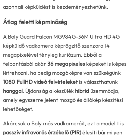
azonnali képküldést is kezdeményezhetünk.
Átlag feletti képminőség
A
Boly Guard Falcon MG984G-36M Ultra HD 4G
képküldő vadkamera képrögzítő szenzora 14
megapixelével tényleg kuriózum. Ebből a
felbontásból akár
36 megapixeles
képeket is képes
létrehozni, ha pedig mozgóképre van szükségünk
1080 FullHD videó felvételeket
is választhatunk
hanggal
. Újdonság a készülék
hibrid
üzemmódja,
amely egyszerre jelent mozgó és állókép készítési
lehetőséget.
Akárcsak a Boly más vadkameráit, ezt a modellt is
passzív infravörös érzékelő (PIR)
élesíti bármilyen