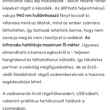
infravörös vaku lép működésbe - ekkor fekete-fehér
képeket rögzít a készülék. Az állítható teljesítményű
vakuja
940 nm hullámhosszú
fényt bocsát ki:
villanása mind az állatok, mind az ember számára
láthatatlan, így biztosak lehetünk benne, hogy nem
zavarja meg és nem riasztja el a vadakat.
Az
infravaku hatótávja maximum 15 méter
. Ugyanez
elmondható a kamera egészéről is - teljesen
hangtalanul és láthatatlanul működik, így tökéletes
partner a vadvilág megfigyeléséhez, de az őrző-
védő feladatokat végző szakembereknek is hasznos
segédeszköze lehet.
A vadkamerán kívül rögzítőhevedert, USB kábelt,
valamint praktikus tartókonzolt találunk a
csomagban.