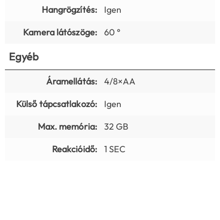
Hangrögzítés:
Igen
Kamera látószöge:
60 °
Egyéb
Áramellátás:
4/8×AA
Külső tápcsatlakozó:
Igen
Max. memória:
32 GB
Reakcióidő:
1 SEC