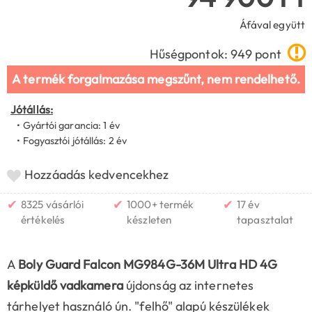
Áfával együtt
Hűségpontok: 949 pont
A termék forgalmazása megszűnt, nem rendelhető.
Jótállás:
• Gyártói garancia: 1 év
• Fogyasztói jótállás: 2 év
Hozzáadás kedvencekhez
✔
✔
✔
8325 vásárlói
1000+ termék
17 év
értékelés
készleten
tapasztalat
A
Boly Guard Falcon MG984G-36M Ultra HD 4G
képküldő vadkamera
újdonság az internetes
tárhelyet használó ún. "felhő" alapú készülékek