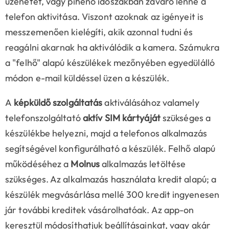
üzenetet, vagy pihenő időszakban zavaró lenne a
telefon aktivitása. Viszont azoknak az igényeit is
messzemenően kielégíti, akik azonnal tudni és
reagálni akarnak ha aktiválódik a kamera. Számukra
a "felhő" alapú készülékek mezőnyében egyedülálló
módon e-mail küldéssel üzen a készülék.
A
képküldő szolgáltatás
aktiválásához valamely
telefonszolgáltató
aktív SIM kártyáját
szükséges a
készülékbe helyezni, majd a telefonos alkalmazás
segítségével konfigurálható a készülék. Felhő alapú
működéséhez a
Molnus
alkalmazás letöltése
szükséges. Az alkalmazás használata kredit alapú; a
készülék megvásárlása mellé 300 kredit ingyenesen
jár további kreditek vásárolhatóak. Az app-on
keresztül módosíthatjuk beállításainkat, vagy akár