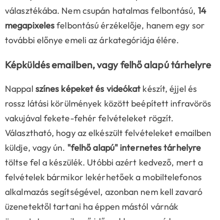
választékába. Nem csupán hatalmas felbontású,
14
megapixeles
felbontású érzékelője, hanem egy sor
további előnye emeli az árkategóriája élére.
Képküldés emailben, vagy felhő alapú tárhelyre
Nappal
színes képeket és videókat
készít, éjjel és
rossz látási körülmények között beépített infravörös
vakujával fekete-fehér felvételeket rögzít.
Választható, hogy az elkészült felvételeket emailben
küldje, vagy ún.
"felhő alapú" internetes tárhelyre
töltse fel a készülék. Utóbbi azért kedvező, mert a
felvételek bármikor lekérhetőek a mobiltelefonos
alkalmazás segítségével, azonban nem kell zavaró
üzenetektől tartani ha éppen mástól várnák