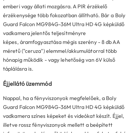
emberi vagy állati mozgásra. A PIR érzékelő
érzékenysége több fokozatban állítható. Bár a
Boly
Guard Falcon MG984G-36M Ultra HD 4G képküldő
vadkamera
jelentős teljesítményre
képes,
áramfogyasztása mégis szerény
-
8
db AA
méretű ("ceruza") elemmel/akkumulátorral több
hónapig működik - vagy lehetőség van 6V külső
táplálásra is.
Éjjellátó üzemmód
Nappal, ha a fényviszonyok megfelelőek, a Boly
Guard Falcon MG984G-36M Ultra HD 4G képküldő
vadkamera színes képeket és videókat készít. Éjjel,
illetve rossz fényviszonyok mellett a beépített