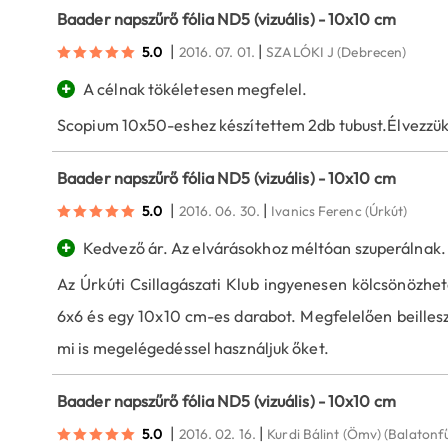
Baader napszűrő fólia ND5 (vizuális) - 10x10 cm
|
|
5.0
2016. 07. 01.
SZALÓKI J
(Debrecen)
+
A célnak tökéletesen megfelel.
Scopium 10x50-eshez készítettem 2db tubust.Élvezzük
Baader napszűrő fólia ND5 (vizuális) - 10x10 cm
|
|
5.0
2016. 06. 30.
Ivanics Ferenc
(Úrkút)
+
Kedvező ár. Az elvárásokhoz méltóan szuperálnak.
Az Úrkúti Csillagászati Klub ingyenesen kölcsönözhet
6x6 és egy 10x10 cm-es darabot. Megfelelően beillesz
mi is megelégedéssel használjuk őket.
Baader napszűrő fólia ND5 (vizuális) - 10x10 cm
|
|
5.0
2016. 02. 16.
Kurdi Bálint (Ömv)
(Balatonf