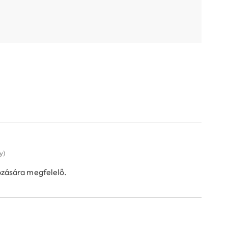
y)
zására megfelelő.