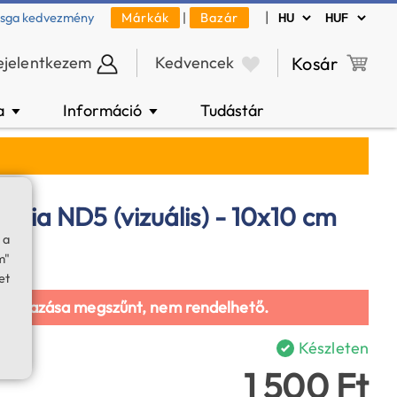
|
zsga kedvezmény
Márkák
|
Bazár
ejelentkezem
Kedvencek
Kosár
a
Információ
Tudástár
▼
▼
ólia ND5 (vizuális) - 10x10 cm
 a
m"
et
galmazása megszűnt, nem rendelhető.
Készleten
1 500 Ft