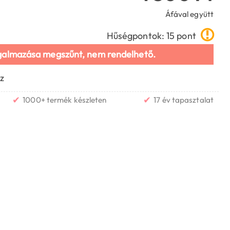
Áfával együtt
Hűségpontok: 15 pont
galmazása megszűnt, nem rendelhető.
z
✔
✔
1000+ termék készleten
17 év tapasztalat