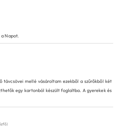
 a Napot.
ő távcsövei mellé vásároltam ezekből a szűrőkből két
thetők egy kartonból készült foglaltba. A gyerekek és
űzfő)