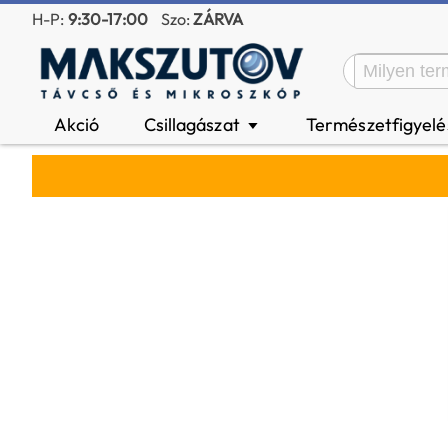
H-P:
9:30-17:00
Szo:
ZÁRVA
Akció
Csillagászat
Természetfigyel
▼