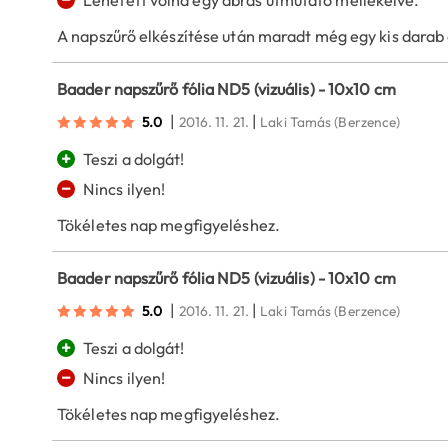
A napszűrő elkészítése után maradt még egy kis darab a
Baader napszűrő fólia ND5 (vizuális) - 10x10 cm
|
|
5.0
2016. 11. 21.
Laki Tamás
(Berzence)
+
Teszi a dolgát!
−
Nincs ilyen!
Tökéletes nap megfigyeléshez.
Baader napszűrő fólia ND5 (vizuális) - 10x10 cm
|
|
5.0
2016. 11. 21.
Laki Tamás
(Berzence)
+
Teszi a dolgát!
−
Nincs ilyen!
Tökéletes nap megfigyeléshez.