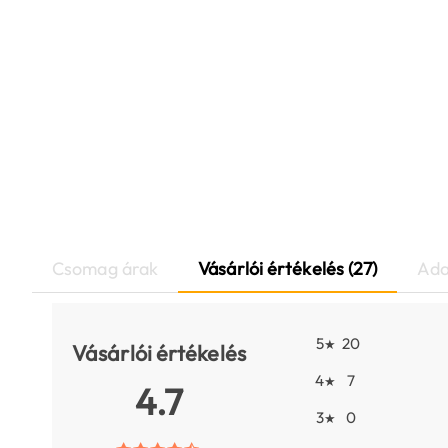
Csomag árak
Vásárlói értékelés (27)
Ada
5
20
★
Vásárlói értékelés
4
7
★
4.7
3
0
★