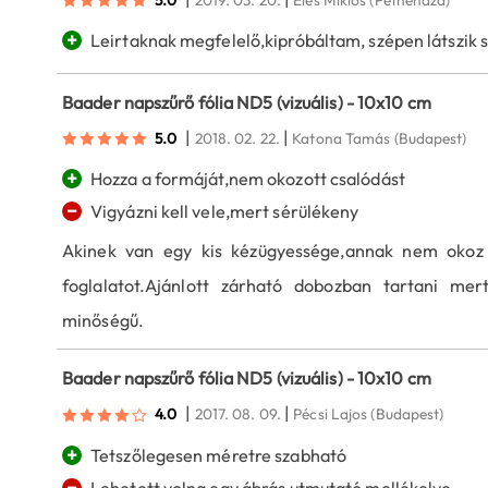
5.0
2019. 03. 20.
Éles Miklós
(Petneháza)
+
Leirtaknak megfelelő,kipróbáltam, szépen látszik sz
Baader napszűrő fólia ND5 (vizuális) - 10x10 cm
|
|
5.0
2018. 02. 22.
Katona Tamás
(Budapest)
+
Hozza a formáját,nem okozott csalódást
−
Vigyázni kell vele,mert sérülékeny
Akinek van egy kis kézügyessége,annak nem okoz g
foglalatot.Ajánlott zárható dobozban tartani mer
minőségű.
Baader napszűrő fólia ND5 (vizuális) - 10x10 cm
|
|
4.0
2017. 08. 09.
Pécsi Lajos
(Budapest)
+
Tetszőlegesen méretre szabható
−
Lehetett volna egy ábrás utmutató mellékelve.