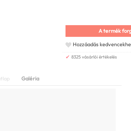
A termék for
Hozzáadás kedvencekhe
✔
8325 vásárlói értékelés
tlap
Galéria