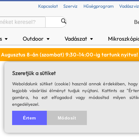
Kapcsolat
Szerviz
Hűségprogram
Vadászvi
B
és
Outdoor
Vadászat
Mikroszkópi
▼
▼
▼
Augusztus 8-án (szombat) 9:30-14:00-ig tartunk nyitva!
Szeretjük a sütiket
Baader napszűrő f
Weboldalunk sütiket (cookie) használ annak érdekében, hogy
SKU: 00085
legjobb vásárlási élményt tudjuk nyújtani. Kattints az "Érte
4.7
27 értékelés
gombra, ha ezt elfogadod vagy módosítsd milyen sütik
engedélyezel.
A termék for
Értem
Módosít