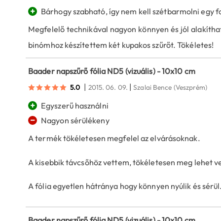
+
Bárhogy szabható, így nem kell szétbarmolni egy fo
Megfelelő technikával nagyon könnyen és jól alakíth
binómhoz készítettem két kupakos szűrőt. Tökéletes!
Baader napszűrő fólia ND5 (vizuális) - 10x10 cm
|
|
5.0
2015. 06. 09.
Szalai Bence
(Veszprém)
+
Egyszerű használni
−
Nagyon sérülékeny
A termék tökéletesen megfelel az elvárásoknak.
A kisebbik távcsőhöz vettem, tökéletesen meg lehet vel
A fólia egyetlen hátránya hogy könnyen nyúlik és sérül
Baader napszűrő fólia ND5 (vizuális) - 10x10 cm