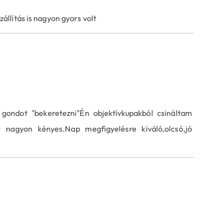
állítás is nagyon gyors volt
ondot "bekeretezni"Én objektívkupakból csináltam
t nagyon kényes.Nap megfigyelésre kiváló,olcsó,jó