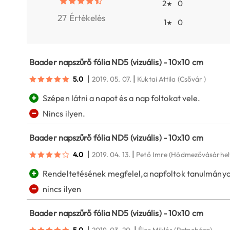
2
0
★
27 Értékelés
1
0
★
Baader napszűrő fólia ND5 (vizuális) - 10x10 cm
|
|
5.0
2019. 05. 07.
Kuktai Attila
(Csővár )
+
Szépen látni a napot és a nap foltokat vele.
−
Nincs ilyen.
Baader napszűrő fólia ND5 (vizuális) - 10x10 cm
|
|
4.0
2019. 04. 13.
Pető Imre
(Hódmezővásárhel
+
Rendeltetésének megfelel,a napfoltok tanulmányo
−
nincs ilyen
Baader napszűrő fólia ND5 (vizuális) - 10x10 cm
|
|