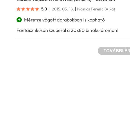
|
|
5.0
2015. 05. 18.
Ivanics Ferenc
(Ajka)
+
Méretre vágott darabokban is kapható
Fantasztikusan szuperál a 20x80 binokuláromon!
TOVÁBBI É