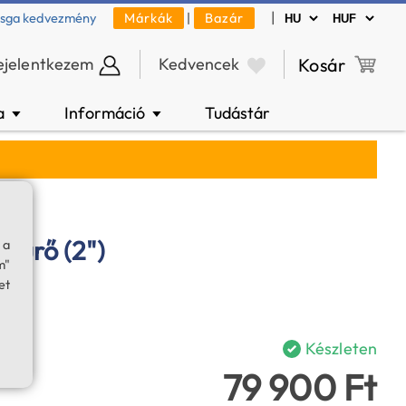
|
zsga kedvezmény
Márkák
|
Bazár
ejelentkezem
Kedvencek
Kosár
a
Információ
Tudástár
▼
▼
zűrő (2")
 a
m"
et
Készleten
79 900 Ft