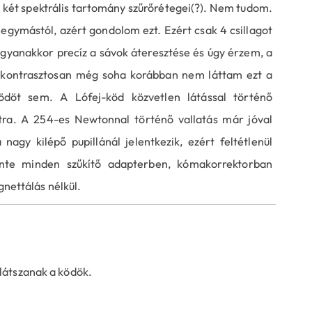
 két spektrális tartomány szűrőrétegei(?). Nem tudom.
egymástól, azért gondolom ezt. Ezért csak 4 csillagot
gyanakkor precíz a sávok áteresztése és úgy érzem, a
e kontrasztosan még soha korábban nem láttam ezt a
döt sem. A Lófej-köd közvetlen látással történő
tra. A 254-es Newtonnal történő vallatás már jóval
agy kilépő pupillánál jelentkezik, ezért feltétlenül
inte minden szűkítő adapterben, kómakorrektorban
gnettálás nélkül.
 látszanak a ködök.