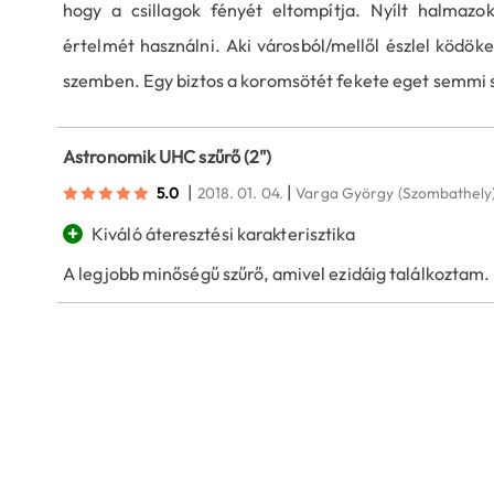
hogy a csillagok fényét eltompítja. Nyílt halmaz
értelmét használni. Aki városból/mellől észlel ködök
szemben. Egy biztos a koromsötét fekete eget semmi s
Astronomik UHC szűrő (2")
|
|
5.0
2018. 01. 04.
Varga György
(Szombathely
+
Kiváló áteresztési karakterisztika
A legjobb minőségű szűrő, amivel ezidáig találkoztam. E