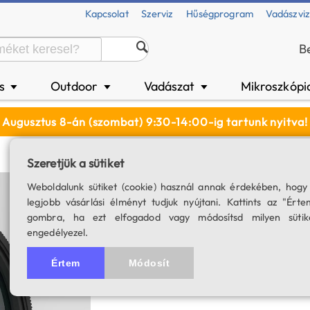
Kapcsolat
Szerviz
Hűségprogram
Vadászvi
B
és
Outdoor
Vadászat
Mikroszkópi
▼
▼
▼
Augusztus 8-án (szombat) 9:30-14:00-ig tartunk nyitva!
Szeretjük a sütiket
Astronomik UHC s
Weboldalunk sütiket (cookie) használ annak érdekében, hogy
legjobb vásárlási élményt tudjuk nyújtani. Kattints az "Érte
SKU: 01537
gombra, ha ezt elfogadod vagy módosítsd milyen sütik
engedélyezel.
4.7
3 értékelés
Értem
Módosít