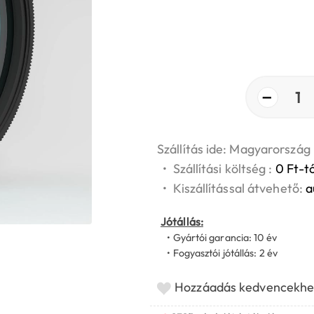
−
1
Szállítás ide: Magyarország
•
Szállítási költség :
0 Ft-tó
•
Kiszállítással átvehető:
a
Jótállás:
• Gyártói garancia: 10 év
• Fogyasztói jótállás: 2 év
Hozzáadás kedvencekhe