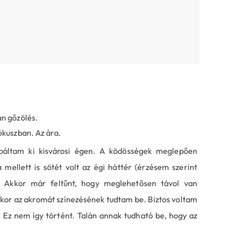
an gőzölés.
ókuszban. Az ára.
áltam ki kisvárosi égen. A ködösségek meglepően
mellett is sötét volt az égi háttér (érzésem szerint
"). Akkor már feltűnt, hogy meglehetősen távol van
kkor az akromát színezésének tudtam be. Biztos voltam
Ez nem így történt. Talán annak tudható be, hogy az