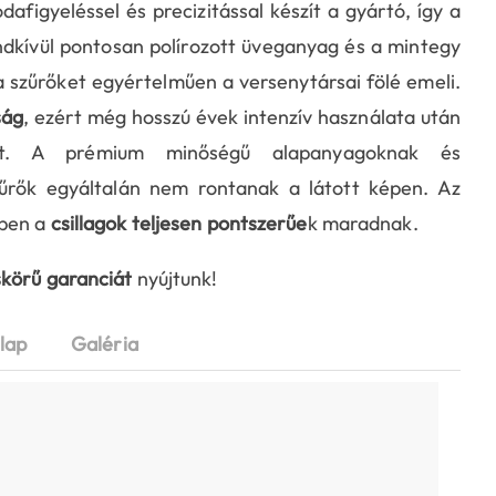
figyeléssel és precizitással készít a gyártó, így a
ndkívül pontosan polírozott üveganyag és a mintegy
a szűrőket egyértelműen a versenytársai fölé emeli.
ság
, ezért még hosszú évek intenzív használata után
jukat. A prémium minőségű alapanyagoknak és
rők egyáltalán nem rontanak a látott képen. Az
kben a
csillagok teljesen pontszerűe
k maradnak.
skörű garanciát
nyújtunk!
lap
Galéria