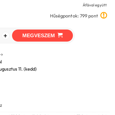
Áfával együtt
Hűségpontok: 799 pont
+
MEGVESZEM
→
l
ugusztus 11. (kedd)
z