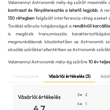
Valamennyi Astronomik mély-ég szűrőt maximális oda
kontraszt és fényáteresztés a lehető legjobb
. A re
130 rétegben
felgőzölt interferencia réteg ezeket 
További előnyös tulajdonságuk a
rendkívüli karcálló
is megőrzik transzmissziós karakterisztiká
megmunkálásnak köszönhetően az Astronomik szű
olcsóbb szűrőkkel ellentétben az Astronomik szűrő
Valamennyi Astronomik mély-ég szűrőre
10 év telje
Csomag árak
Vásárlói értékelés (3)
Adat
5
2
★
Vásárlói értékelés
4
1
★
4.7