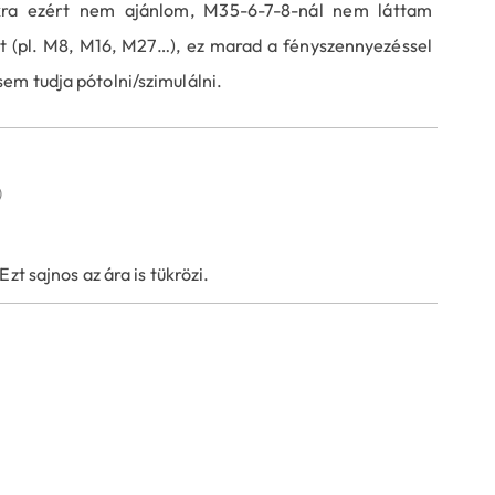
okra ezért nem ajánlom, M35-6-7-8-nál nem láttam
et (pl. M8, M16, M27…), ez marad a fényszennyezéssel
em tudja pótolni/szimulálni.
)
zt sajnos az ára is tükrözi.