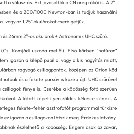
 a választás. Ezt javasolták a CN öreg rókái is. A 2"-
ésben és a 200/1000 Newton-ban is tudjuk használni
s, vagy az 1,25" okulárokat cserélgetjük.
 és 26mm 2"-os okulárok + Astronomik UHC szűrő.
(Cs. Komjádi uszoda mellől). Első körben "natúran"
Nem igazán a kilépő pupilla, vagy a kis nagyítás miatt,
ulárban ragyogó csillagpontok, középen az Orion köd
áthatóak és a fekete porsáv is középtájt. UHC szűrővel
csillagok fénye is. Cserébe a ködösség fotó szerűen
túrával. A látott képet ilyen zöldes-kékesre színezi. A
detleges fekete-fehér asztrofotót programmal türkizre
 de ez igazán a csillagokon látszik meg. Érdekes látvány.
bbnak észlelhető a ködösség. Engem csak az zavar,