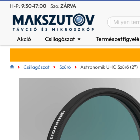
H-P:
9:30-17:00
Szo:
ZÁRVA
Akció
Csillagászat
Természetfigyel
▼
Csillagászat
Szűrő
Astronomik UHC Szűrő (2")