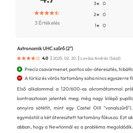
3
0
★
2
0
★
3 Értékelés
1
0
★
Astronomik UHC szűrő (2")
|
|
4.0
2025. 02. 20.
Lovász András
(Sásd)
+
Precíz csavarmenet, pontos sáv-áteresztés, hibátl
−
A türkiz és vörös tartomány soha nincs egyszerre f
Első alkalommal a 120/600-as akromátommal prób
kontrasztosan jelentek meg; még nagy kilépő pupilla 
annyira sötétít, mint egy Castel OIII "vonalszűrő
egymástól a két áteresztett tartomány fókusza. Ezt a
abban, hogy a Newtonnál ez a probléma megoldódik. 