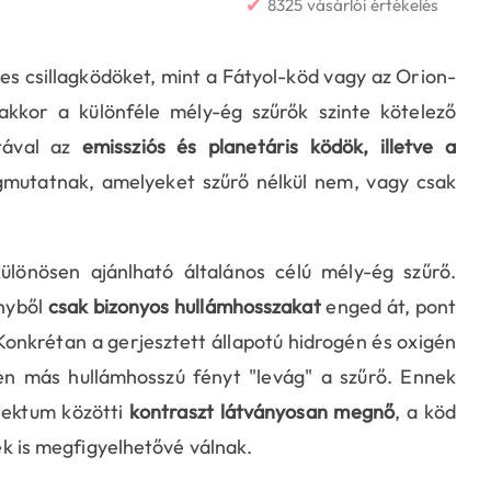
✔
8325 vásárlói értékelés
es csillagködöket, mint a Fátyol-köd vagy az Orion-
kor a különféle mély-ég szűrők szinte kötelező
atával az
emissziós és planetáris ködök, illetve a
gmutatnak, amelyeket szűrő nélkül nem, vagy csak
ülönösen ajánlható általános célú mély-ég szűrő.
ényből
csak bizonyos hullámhosszakat
enged át, pont
onkrétan a gerjesztett állapotú hidrogén és oxigén
en más hullámhosszú fényt "levág" a szűrő. Ennek
jektum közötti
kontraszt látványosan megnő
, a köd
tek is megfigyelhetővé válnak.