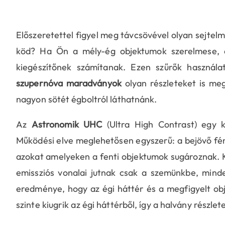
Előszeretettel figyel meg távcsövével olyan sejtelm
köd? Ha Ön a mély-ég objektumok szerelmese, ak
kiegészítőnek számítanak. Ezen szűrők használ
szupernóva maradványok
olyan részleteket is me
nagyon sötét égboltról láthatnánk.
Az
Astronomik UHC
(Ultra High Contrast) egy k
Működési elve meglehetősen egyszerű: a bejövő f
azokat amelyeken a fenti objektumok sugároznak. K
emissziós vonalai jutnak csak a szemünkbe, mind
eredménye, hogy az égi háttér és a megfigyelt ob
szinte kiugrik az égi háttérből, így a halvány részle