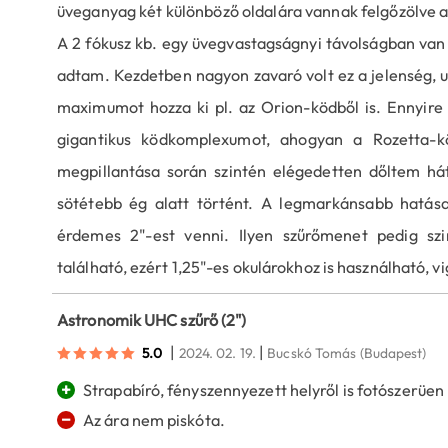
üveganyag két különböző oldalára vannak felgőzölve a
A 2 fókusz kb. egy üvegvastagságnyi távolságban van 
adtam. Kezdetben nagyon zavaró volt ez a jelenség, u
maximumot hozza ki pl. az Orion-ködből is. Ennyir
gigantikus ködkomplexumot, ahogyan a Rozetta-kö
megpillantása során szintén elégedetten dőltem há
sötétebb ég alatt történt. A legmarkánsabb hatása n
érdemes 2"-est venni. Ilyen szűrőmenet pedig sz
található, ezért 1,25"-es okulárokhoz is használható, vi
Astronomik UHC szűrő (2")
|
|
5.0
2024. 02. 19.
Bucskó Tomás
(Budapest)
+
Strapabíró, fényszennyezett helyről is fotószerüen
−
Az ára nem piskóta.