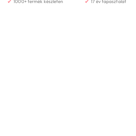
✔
✔
1000+ termék készleten
17 év tapasztalat