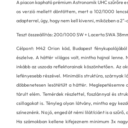
A piacon kapható prémium Astronomik UHC szűrőre esett
os verzió mellett döntöttem, mert a 102/1000 lencs
adapterrel, úgy, hogy nem kell kivenni, miközben a 2"-o
Teszt összeállítás: 200/1000 SW + Lacerta SWA 38mm
Célpont: M42 Orion köd, Budapest fénykupolájából 
észlelve. A háttér világos volt, mintha hajnal lenne. 
inkább az uszoda reflektorainak köszönhetően. Az ok
lefényesebb részével. Minimális struktúra, szárnyak l
döbbenetesen lesötétült a háttér. Meglepetésemre a 
tárult elém. Temérdek részlettel, foszlánnyal és struk
csillagokat is. Tényleg olyan látvány, mintha egy kez
színeznénk. Na jó, enged át némi lilát/ciánt is a szűrő,
Ha számokban kellene kifejeznem minimum 3x nagyo