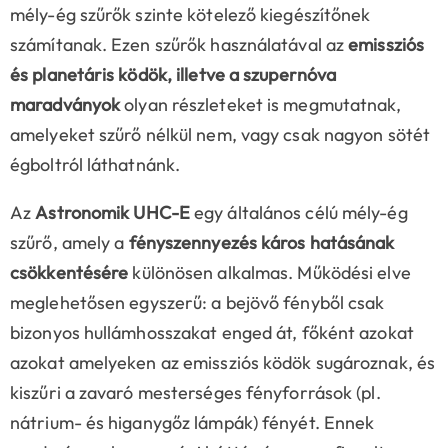
mély-ég szűrők szinte kötelező kiegészítőnek
számítanak. Ezen szűrők használatával az
emissziós
és planetáris ködök, illetve a szupernóva
maradványok
olyan részleteket is megmutatnak,
amelyeket szűrő nélkül nem, vagy csak nagyon sötét
égboltról láthatnánk.
Az
Astronomik UHC-E
egy általános célú mély-ég
szűrő, amely a
fényszennyezés káros hatásának
csökkentésére
különösen alkalmas. Működési elve
meglehetősen egyszerű: a bejövő fényből csak
bizonyos hullámhosszakat enged át, főként azokat
azokat amelyeken az emissziós ködök sugároznak, és
kiszűri a zavaró mesterséges fényforrások (pl.
nátrium- és higanygőz lámpák) fényét. Ennek