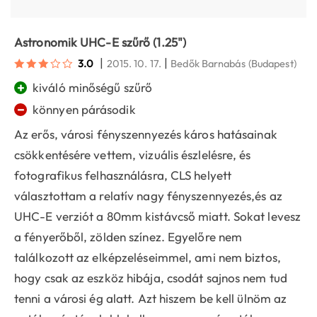
Astronomik UHC-E szűrő (1.25")
|
|
3.0
2015. 10. 17.
Bedők Barnabás
(Budapest)
+
kiváló minőségű szűrő
−
könnyen párásodik
Az erős, városi fényszennyezés káros hatásainak
csökkentésére vettem, vizuális észlelésre, és
fotografikus felhasználásra, CLS helyett
választottam a relatív nagy fényszennyezés,és az
UHC-E verziót a 80mm kistávcső miatt. Sokat levesz
a fényerőből, zölden színez. Egyelőre nem
találkozott az elképzeléseimmel, ami nem biztos,
hogy csak az eszköz hibája, csodát sajnos nem tud
tenni a városi ég alatt. Azt hiszem be kell ülnöm az