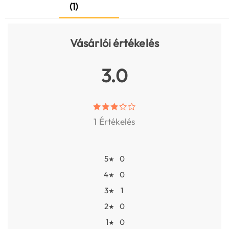
(1)
Vásárlói értékelés
3.0
1 Értékelés
5
0
★
4
0
★
3
1
★
2
0
★
1
0
★