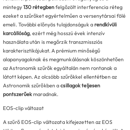
mintegy
130 rétegben
felgőzölt interferencia réteg
ezeket a szűrőket egyértelműen a versenytársai fölé
emeli. További előnyös tulajdonságuk a
rendkívüli
karcállóság
, ezért még hosszú évek intenzív
használata után is megőrzik transzmissziós
karakterisztikájukat. A prémium minőségű
alapanyagoknak és megmunkálásnak köszönhetően
az Astronomik szűrők egyáltalán nem rontanak a
látott képen. Az olcsóbb szűrőkkel ellentétben az
Astronomik szűrőkben a
csillagok teljesen
pontszerűek
maradnak.
EOS-clip változat
A szűrő EOS-clip változata kifejezetten az EOS