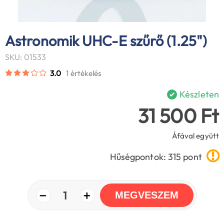
Astronomik UHC-E szűrő (1.25")
SKU: 01533
3.0
1 értékelés
Készleten
31 500 Ft
Áfával együtt
Hűségpontok: 315 pont
−
+
1
MEGVESZEM