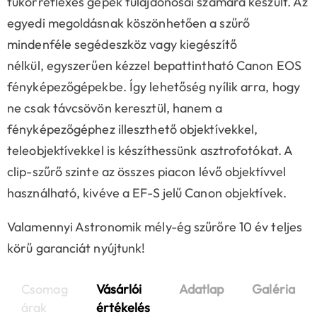
tükörreflexes gépek tulajdonosai számára készült. Az
egyedi megoldásnak köszönhetően a szűrő
mindenféle segédeszköz vagy kiegészítő
nélkül, egyszerűen kézzel bepattintható Canon EOS
fényképezőgépekbe. Így lehetőség nyílik arra, hogy
ne csak távcsövön keresztül, hanem a
fényképezőgéphez illeszthető objektívekkel,
teleobjektívekkel is készíthessünk asztrofotókat. A
clip-szűrő szinte az összes piacon lévő objektívvel
használható, kivéve a EF-S jelű Canon objektívek.
Valamennyi Astronomik mély-ég szűrőre 10 év teljes
körű garanciát nyújtunk!
Csomag
Vásárlói
Adatlap
Galéria
árak
értékelés