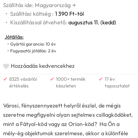
Szállítás ide: Magyarország
→
•
Szállítási költség :
1 390 Ft-tól
•
Kiszállítással átvehető:
augusztus 11. (kedd)
Jótállás:
• Gyártói garancia: 10 év
• Fogyasztói jótállás: 2 év
Hozzáadás kedvencekhez
✔
✔
✔
8325 vásárlói
1000+ termék
17 év
értékelés
készleten
tapasztalat
Városi, fényszennyezett helyről észlel, de mégis
szeretne megfigyelni olyan sejtelmes csillagködöket,
mint a Fátyol-köd vagy az Orion-köd? Ha Ön a
mély-ég objektumok szerelmese, akkor a különféle