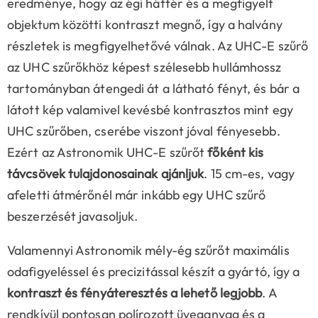
eredménye, hogy az égi háttér és a megfigyelt
objektum közötti kontraszt megnő, így a halvány
részletek is megfigyelhetővé válnak. Az UHC-E szűrő
az UHC szűrőkhöz képest szélesebb hullámhossz
tartományban átengedi át a látható fényt, és bár a
látott kép valamivel kevésbé kontrasztos mint egy
UHC szűrőben, cserébe viszont jóval fényesebb.
Ezért az Astronomik UHC-E szűrőt
főként kis
távcsövek tulajdonosainak ajánljuk
. 15 cm-es, vagy
afeletti átmérőnél már inkább egy UHC szűrő
beszerzését javasoljuk.
Valamennyi Astronomik mély-ég szűrőt maximális
odafigyeléssel és precizitással készít a gyártó, így a
kontraszt és fényáteresztés a lehető legjobb
. A
rendkívül pontosan polírozott üveganyag és a