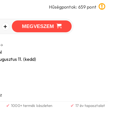
Hűségpontok: 659 pont
+
MEGVESZEM
→
l
ugusztus 11. (kedd)
z
✔
✔
1000+ termék készleten
17 év tapasztalat