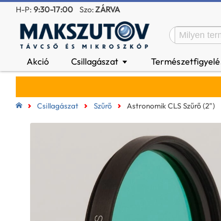
H-P:
9:30-17:00
Szo:
ZÁRVA
Akció
Csillagászat
Természetfigyel
▼
Csillagászat
Szűrő
Astronomik CLS Szűrő (2")