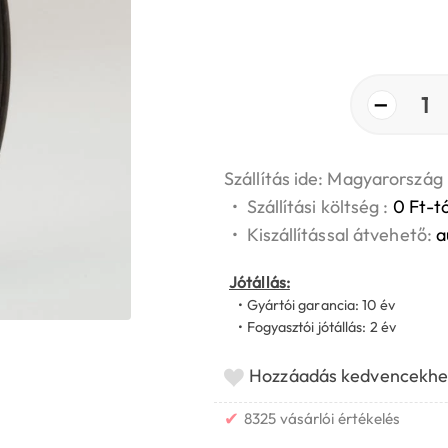
−
1
Szállítás ide: Magyarország
•
Szállítási költség :
0 Ft-tó
•
Kiszállítással átvehető:
a
Jótállás:
• Gyártói garancia: 10 év
• Fogyasztói jótállás: 2 év
Hozzáadás kedvencekhe
✔
8325 vásárlói értékelés