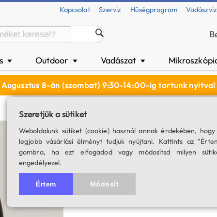
Kapcsolat
Szerviz
Hűségprogram
Vadászvi
B
és
Outdoor
Vadászat
Mikroszkópi
▼
▼
▼
Augusztus 8-án (szombat) 9:30-14:00-ig tartunk nyitva!
Szeretjük a sütiket
Astronomik CLS s
Weboldalunk sütiket (cookie) használ annak érdekében, hogy
legjobb vásárlási élményt tudjuk nyújtani. Kattints az "Érte
SKU: 01531
gombra, ha ezt elfogadod vagy módosítsd milyen sütik
engedélyezel.
Értem
Módosít