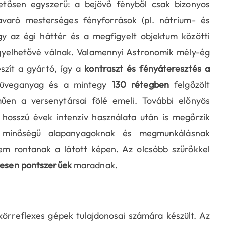
tősen egyszerű: a bejövő fényből csak bizonyos
varó mesterséges fényforrások (pl. nátrium- és
 az égi háttér és a megfigyelt objektum közötti
igyelhetővé válnak. Valamennyi Astronomik mély-ég
szít a gyártó, így a
kontraszt és fényáteresztés a
tt üveganyag és a mintegy
130 rétegben
felgőzölt
űen a versenytársai fölé emeli. További előnyös
 hosszú évek intenzív használata után is megőrzik
um minőségű alapanyagoknak és megmunkálásnak
m rontanak a látott képen. Az olcsóbb szűrőkkel
ljesen pontszerűek
maradnak.
körreflexes gépek tulajdonosai számára készült. Az