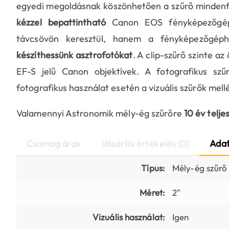
egyedi megoldásnak köszönhetően a szűrő mindenfé
kézzel bepattintható
Canon EOS fényképezőgépe
távcsövön keresztül, hanem a fényképezőgéph
készíthessünk asztrofotókat
. A clip-szűrő szinte az
EF-S jelű Canon objektívek. A fotografikus szű
fotografikus használat esetén a vizuális szűrők mellé
Valamennyi Astronomik mély-ég szűrőre
10 év telje
Csomag árak
Vásárlói értékelés (0)
Adat
Típus:
Mély-ég szűrő (
Méret:
2"
Vizuális használat:
Igen