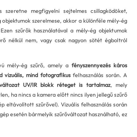
s szeretne megfigyelni sejtelmes csillagködöket,
 objektumok szerelmese, akkor a különféle mély-ég
. Ezen szűrők használatával a mély-ég objektumok
rő nélkül nem, vagy csak nagyon sötét égboltról
ávú mély-ég szűrő, amely a
fényszennyezés káros
d vizuális, mind fotografikus
felhasználás során. A
áltozat UV/IR blokk réteget is tartalmaz
, mely
n, ha nincs a kamera előtt nincs ilyen jellegű szűrő
eltávolított szűrővel). Vizuális felhasználás során
ép esetén bármelyik szűrőváltozat használható, ez