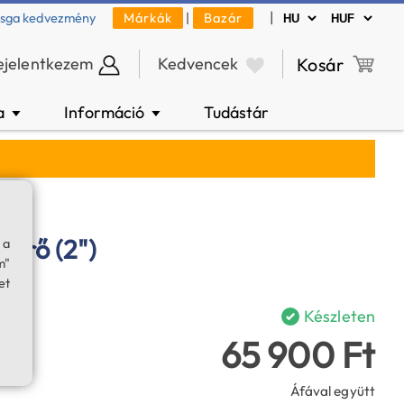
|
zsga kedvezmény
Márkák
|
Bazár
ejelentkezem
Kedvencek
Kosár
a
Információ
Tudástár
▼
▼
zűrő (2")
 a
m"
et
Készleten
65 900 Ft
Áfával együtt