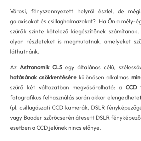
Városi, fényszennyezett helyről észlel, de mégi
galaxisokat és csillaghalmazokat? Ha Ön a mély-ég
szűrők szinte kötelező kiegészítőnek számítanak
olyan részleteket is megmutatnak, amelyeket szű
láthatnánk.
Az
Astronomik CLS
egy általános célú, széless
hatásának csökkentésére
különösen alkalmas
min
szűrő két változatban megvásárolható: a
CCD v
fotografikus felhasználás során akkor elengedhetetle
(pl. csillagászati CCD kamerák, DSLR fényképezőgép 
vagy Baader szűrőcserén átesett DSLR fényképezőg
esetben a CCD jelűnek nincs előnye.