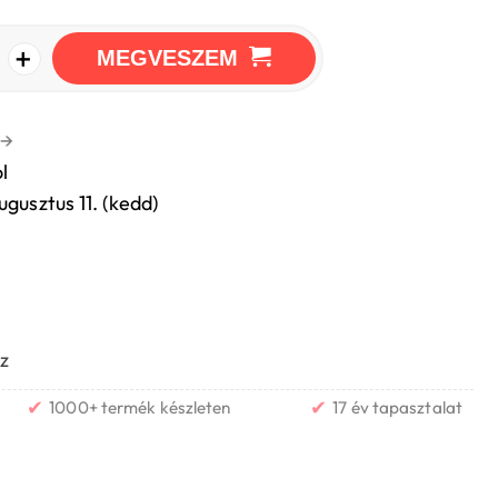
+
MEGVESZEM
→
l
ugusztus 11. (kedd)
z
✔
✔
1000+ termék készleten
17 év tapasztalat