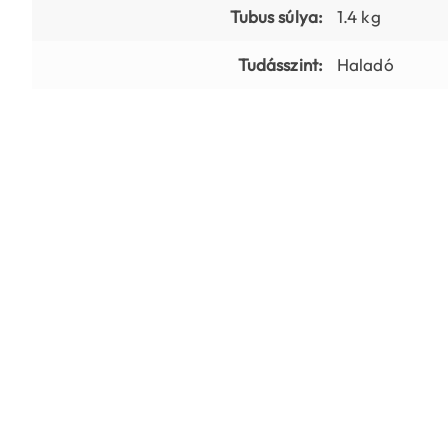
Tubus súlya:
1.4 kg
Tudásszint:
Haladó