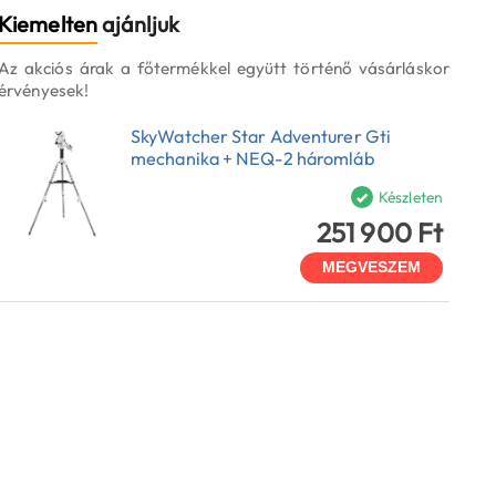
Kiemelten
ajánljuk
Az akciós árak a főtermékkel együtt történő vásárláskor
érvényesek!
SkyWatcher Star Adventurer Gti
mechanika + NEQ-2 háromláb
Készleten
251 900 Ft
MEGVESZEM