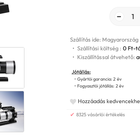
−
1
Szállítás ide: Magyarország
•
Szállítási költség :
0 Ft-tó
•
Kiszállítással átvehető:
a
Jótállás:
• Gyártói garancia: 2 év
• Fogyasztói jótállás: 2 év
Hozzáadás kedvencekhe
✔
8325 vásárlói értékelés