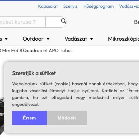
Kapcsolat
Szerviz
Hűségprogram
Vadászvi
B
és
Outdoor
Vadászat
Mikroszkópi
▼
▼
▼
0 Mm F/3.8 Quadruplet APO Tubus
Askar 50P 50 mm 
Szeretjük a sütiket
SKU: 04925
Weboldalunk sütiket (cookie) használ annak érdekében, hogy
legjobb vásárlási élményt tudjuk nyújtani. Kattints az "Érte
gombra, ha ezt elfogadod vagy módosítsd milyen sütik
engedélyezel.
Értem
Módosít