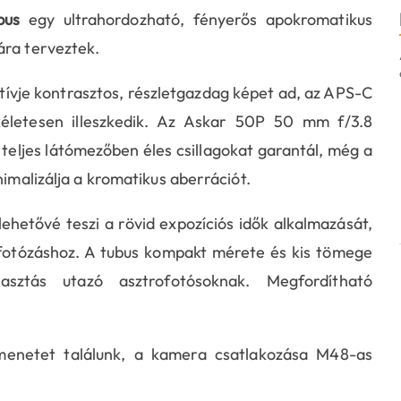
bus
egy ultrahordozható, fényerős apokromatikus
ára terveztek.
tívje kontrasztos, részletgazdag képet ad, az APS-C
életesen illeszkedik. Az Askar 50P 50 mm f/3.8
teljes látómezőben éles csillagokat garantál, még a
nimalizálja a kromatikus aberrációt.
hetővé teszi a rövid expozíciós idők alkalmazását,
rofotózáshoz. A tubus kompakt mérete és kis tömege
asztás utazó asztrofotósoknak. Megfordítható
enetet találunk, a kamera csatlakozása M48-as