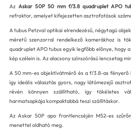
Az
Askar 50P 50 mm f/3.8 quadruplet APO tu
refraktor, amelyet kifejezetten asztrofotósok szám
A tubus Petzval optikai elrendezésű, négytagú objek
méretű szenzorral rendelkező kamerákhoz is tök
quadruplet APO tubus egyik legfőbb előnye, hogy a 
kép szélein is. Az alacsony színszórású lencsetag mi
A 50 mm-es objektívátmérő és a f/3.8-as fényerő le
így ideális választás gyors, nagy látómezejű aszt
révén könnyen szállítható, így tökéletes vál
harmatsapkája kompaktabbá teszi szállításkor.
Az Askar 50P apo frontlencséjén M52-es szűrőm
menettel oldható meg.