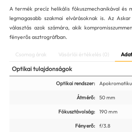
A termék precíz helikális fókuszmechanikával és m
legmagasabb szakmai elvárásoknak is. Az Askar
választás azok számára, akik kompromisszummen
fényerős asztrográfban.
Csomag árak
Vásárlói értékelés (0)
Adat
Optikai tulajdonságok
Optikai rendszer:
Apokromatikus
Átmérő:
50 mm
Fókusztávolság:
190 mm
Fényerő:
f/3.8