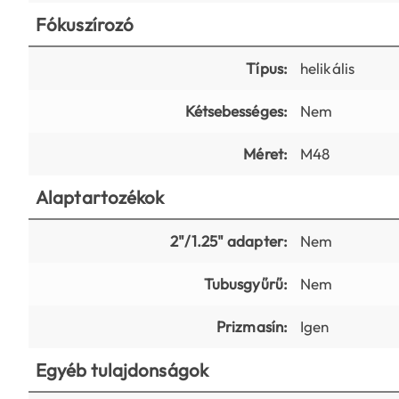
Fókuszírozó
Típus:
helikális
Kétsebességes:
Nem
Méret:
M48
Alaptartozékok
2"/1.25" adapter:
Nem
Tubusgyűrű:
Nem
Prizmasín:
Igen
Egyéb tulajdonságok