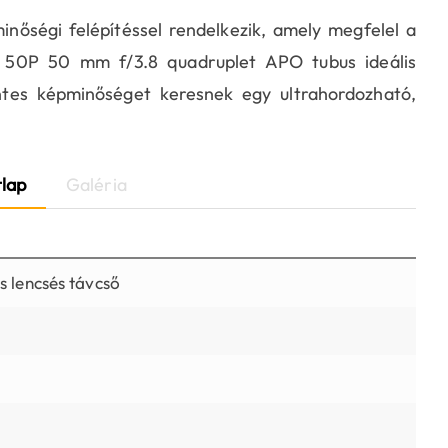
inőségi felépítéssel rendelkezik, amely megfelel a
 50P 50 mm f/3.8 quadruplet APO tubus ideális
tes képminőséget keresnek egy ultrahordozható,
lap
Galéria
 lencsés távcső