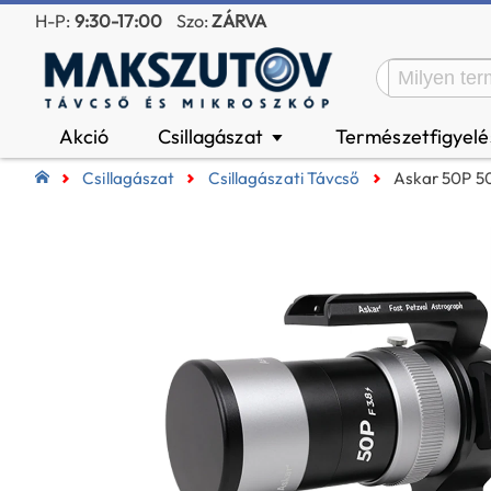
H-P:
9:30-17:00
Szo:
ZÁRVA
Akció
Csillagászat
Természetfigyel
▼
Csillagászat
Csillagászati Távcső
Askar 50P 5