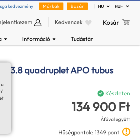
|
zsga kedvezmény
Márkák
|
Bazár
ejelentkezem
Kedvencek
Kosár
a
Információ
Tudástár
▼
▼
f/3.8 quadruplet APO tubus
 a
m"
Készleten
et
134 900 Ft
Áfával együtt
Hűségpontok: 1349 pont