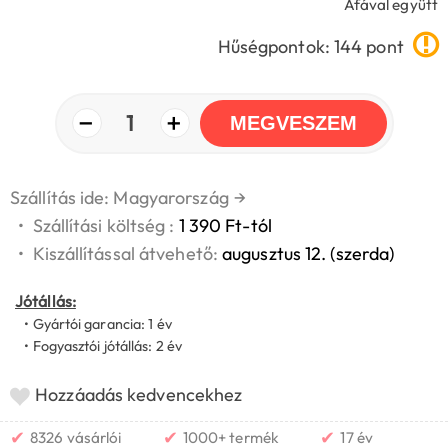
Áfával együtt
Hűségpontok: 144 pont
−
+
1
MEGVESZEM
Szállítás ide: Magyarország
→
•
Szállítási költség :
1 390 Ft-tól
•
Kiszállítással átvehető:
augusztus 12. (szerda)
Jótállás:
• Gyártói garancia: 1 év
• Fogyasztói jótállás: 2 év
Hozzáadás kedvencekhez
✔
✔
✔
8326 vásárlói
1000+ termék
17 év