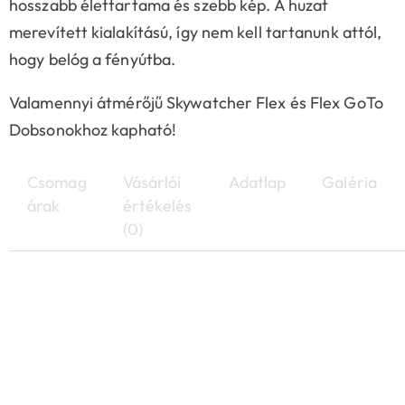
hosszabb élettartama és szebb kép. A huzat
merevített kialakítású, így nem kell tartanunk attól,
hogy belóg a fényútba.
Valamennyi átmérőjű Skywatcher Flex és Flex GoTo
Dobsonokhoz kapható!
Csomag
Vásárlói
Adatlap
Galéria
árak
értékelés
(0)