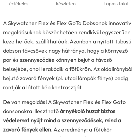
értékelés
készleten
tapasztalat
A Skywatcher Flex és Flex GoTo Dobsonok innovatív
megoldásuknak köszönhetően rendkívül egyszerűen
kezelhetőek, szállíthatóak. Azonban a nyitott tubusú
dobson távcsövek nagy hátránya, hogy a környező
por és szennyeződés könnyen bejut a távcső
belsejébe, ahol lerakódik a főtükrön. Az oldalirányból
bejutó zavaró fények (pl. utcai lámpák fénye) pedig
rontják a látott kép kontrasztját.
De van megoldás! A Skywatcher Flex és Flex Goto
donsonokra illeszthető
árnyékoló huzat biztos
védelemet nyújt mind a szennyeződések, mind a
zavaró fények ellen
. Az eredmény: a főtükör