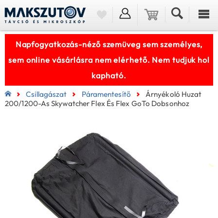
Napfogyatkozás-néző szemüveg sem személyes,
sem online vásárlásra nem elérhető. Nem tudjuk hol
kapható.
Csillagászat
Páramentesítő
Árnyékoló Huzat
200/1200-As Skywatcher Flex És Flex GoTo Dobsonhoz