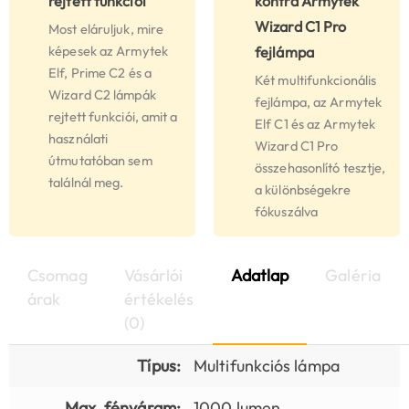
rejtett funkciói
kontra Armytek
Wizard C1 Pro
Most eláruljuk, mire
képesek az Armytek
fejlámpa
Elf, Prime C2 és a
Két multifunkcionális
Wizard C2 lámpák
fejlámpa, az Armytek
rejtett funkciói, amit a
Elf C1 és az Armytek
használati
Wizard C1 Pro
útmutatóban sem
összehasonlító tesztje,
találnál meg.
a különbségekre
fókuszálva
Csomag
Vásárlói
Adatlap
Galéria
árak
értékelés
(0)
Típus:
Multifunkciós lámpa
Max. fényáram:
1000 lumen