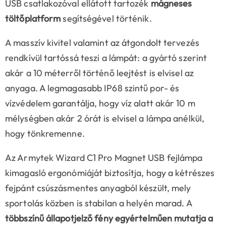
USB csatlakozóval ellátott tartozék
mágneses
töltőplatform
segítségével történik.
A masszív kivitel valamint az átgondolt tervezés
rendkívül tartóssá teszi a lámpát: a gyártó szerint
akár a 10 méterről történő leejtést is elvisel az
anyaga. A legmagasabb IP68 szintű por- és
vízvédelem garantálja, hogy víz alatt akár 10 m
mélységben akár 2 órát is elvisel a lámpa anélkül,
hogy tönkremenne.
Az Armytek Wizard C1 Pro Magnet USB fejlámpa
kimagasló ergonómiáját biztosítja, hogy a kétrészes
fejpánt csúszásmentes anyagból készült, mely
sportolás közben is stabilan a helyén marad. A
többszínű állapotjelző fény egyértelműen mutatja a