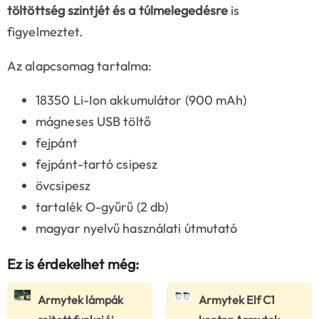
töltöttség szintjét és a túlmelegedésre
is
figyelmeztet.
Az alapcsomag tartalma:
18350 Li-Ion akkumulátor (900 mAh)
mágneses USB töltő
fejpánt
fejpánt-tartó csipesz
övcsipesz
tartalék O-gyűrű (2 db)
magyar nyelvű használati útmutató
Ez is érdekelhet még:
Armytek lámpák
Armytek Elf C1