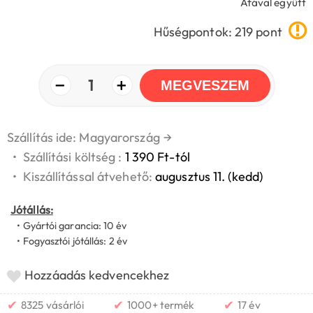
Áfával együtt
Hűségpontok: 219 pont
−
+
1
MEGVESZEM
Szállítás ide: Magyarország
→
•
Szállítási költség :
1 390 Ft-tól
•
Kiszállítással átvehető:
augusztus 11. (kedd)
Jótállás:
• Gyártói garancia: 10 év
• Fogyasztói jótállás: 2 év
Hozzáadás kedvencekhez
✔
✔
✔
8325 vásárlói
1000+ termék
17 év