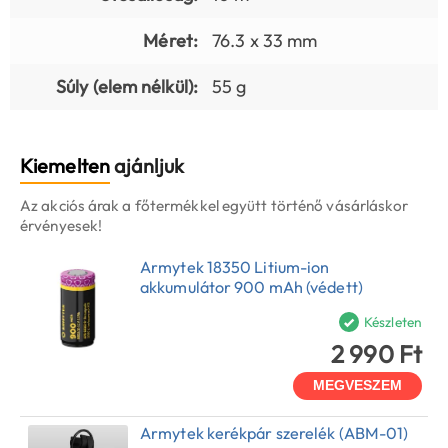
Méret:
76.3 x 33 mm
Súly (elem nélkül):
55 g
Kiemelten
ajánljuk
Az akciós árak a főtermékkel együtt történő vásárláskor
érvényesek!
Armytek 18350 Litium-ion
akkumulátor 900 mAh (védett)
Készleten
2 990 Ft
MEGVESZEM
Armytek kerékpár szerelék (ABM-01)