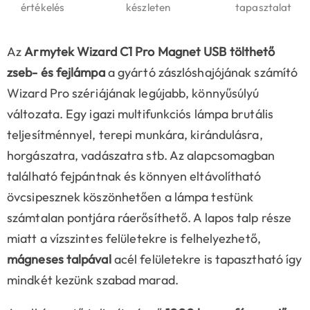
értékelés
készleten
tapasztalat
Az
Armytek Wizard C1 Pro Magnet USB tölthető
zseb- és fejlámpa
a gyártó zászlóshajójának számító
Wizard Pro szériájának legújabb, könnyűsúlyú
változata. Egy igazi multifunkciós lámpa brutális
teljesítménnyel, terepi munkára, kirándulásra,
horgászatra, vadászatra stb. Az alapcsomagban
található fejpántnak és könnyen eltávolítható
övcsipesznek köszönhetően a lámpa testünk
számtalan pontjára ráerősíthető. A lapos talp része
miatt a vízszintes felületekre is felhelyezhető,
mágneses talpával
acél felületekre is tapasztható így
mindkét kezünk szabad marad.