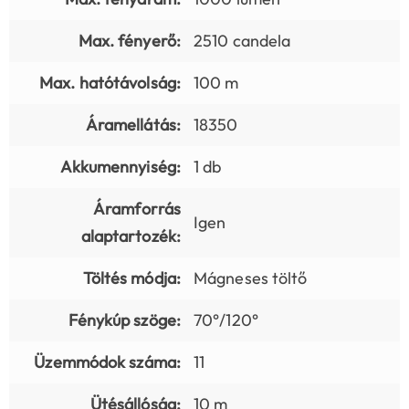
Max. fényerő:
2510 candela
Max. hatótávolság:
100 m
Áramellátás:
18350
Akkumennyiség:
1 db
Áramforrás
Igen
alaptartozék:
Töltés módja:
Mágneses töltő
Fénykúp szöge:
70°/120°
Üzemmódok száma:
11
Ütésállóság:
10 m