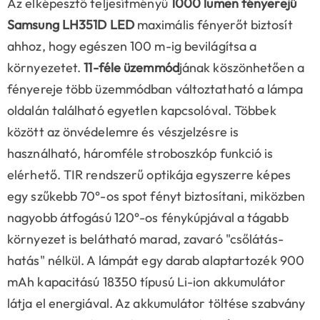
Az elképesztő teljesítményű
1000 lumen fényerejű
Samsung LH351D LED
maximális fényerőt biztosít
ahhoz, hogy egészen 100 m-ig bevilágítsa a
környezetet.
11-féle üzemmód
jának köszönhetően a
fényereje több üzemmódban változtatható a lámpa
oldalán található egyetlen kapcsolóval. Többek
között az önvédelemre és vészjelzésre is
használható, háromféle stroboszkóp funkció is
elérhető. TIR rendszerű optikája egyszerre képes
egy szűkebb 70°-os spot fényt biztosítani, miközben
nagyobb átfogású 120°-os fénykúpjával a tágabb
környezet is belátható marad, zavaró "csőlátás-
hatás" nélkül. A lámpát egy darab alaptartozék 900
mAh kapacitású 18350 típusú Li-ion akkumulátor
látja el energiával. Az akkumulátor töltése szabvány