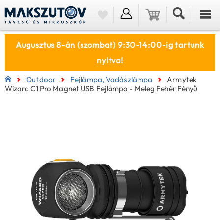
Augusztus 8-án (szombat) 9:30-14:00-ig tartunk
nyitva!
Outdoor
Fejlámpa, Vadászlámpa
Armytek
Wizard C1 Pro Magnet USB Fejlámpa - Meleg Fehér Fényű