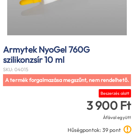
Armytek NyoGel 760G
szilikonzsír 10 ml
SKU: 04015
A termék forgalmazása megszűnt, nem rendelhető.
Beszerzés alatt
3 900 Ft
Áfával együtt
Hűségpontok: 39 pont