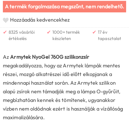
A termék forgalmazása megszűnt, nem rendelhető.
Hozzáadás kedvencekhez
✔
✔
✔
8325 vásárlói
1000+ termék
17 év
értékelés
készleten
tapasztalat
Az
Armytek NyoGel 760G szilikonzsír
megakadályozza, hogy az Armytek lámpák mentes
részei, mozgó alkatrészei idő előtt elkopjanak a
mindennapi használat során. Az Armytek szilikon
alapú zsírok nem támadják meg a lámpa O-gyűrűit,
megbízhatóan kennek és tömítenek, ugyanakkor
vízben nem oldódnak ezért is használják a vízállóság
maximalizálására.