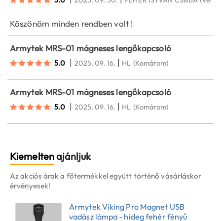
Köszönöm minden rendben volt !
Armytek MRS-01 mágneses lengőkapcsoló
|
|
5.0
2025. 09. 16.
HL
(Komárom)
Armytek MRS-01 mágneses lengőkapcsoló
|
|
5.0
2025. 09. 16.
HL
(Komárom)
Kiemelten
ajánljuk
Az akciós árak a főtermékkel együtt történő vásárláskor
érvényesek!
Armytek Viking Pro Magnet USB
vadász lámpa - hideg fehér fényű