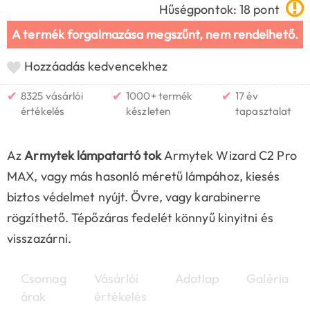
Hűségpontok: 18 pont
A termék forgalmazása megszűnt, nem rendelhető.
Hozzáadás kedvencekhez
✔
✔
✔
8325 vásárlói
1000+ termék
17 év
értékelés
készleten
tapasztalat
Az
Armytek lámpatartó tok
Armytek Wizard C2 Pro
MAX, vagy más hasonló méretű lámpához, kiesés
biztos védelmet nyújt. Övre, vagy karabinerre
rögzíthető. Tépőzáras fedelét könnyű kinyitni és
visszazárni.
Csomag
Vásárlói
Adatlap
Galéria
árak
értékelés