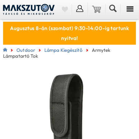
Augusztus 8-án (szombat) 9:30-14:00-ig tartunk
nyitva!
Outdoor
Lámpa Kiegészítő
Armytek
Lámpatartó Tok