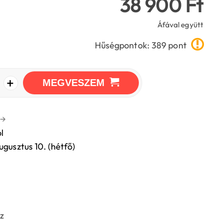
38 900 Ft
Áfával együtt
Hűségpontok: 389 pont
+
MEGVESZEM
→
l
ugusztus 10. (hétfő)
z