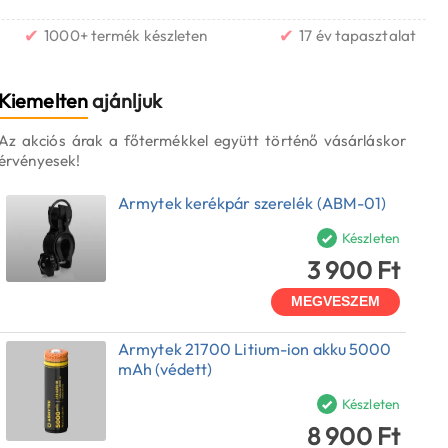
✔
✔
1000+ termék készleten
17 év tapasztalat
Kiemelten
ajánljuk
Az akciós árak a főtermékkel együtt történő vásárláskor
érvényesek!
Armytek kerékpár szerelék (ABM-01)
Készleten
3 900 Ft
MEGVESZEM
Armytek 21700 Litium-ion akku 5000
mAh (védett)
Készleten
8 900 Ft