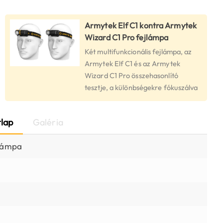
Armytek Elf C1 kontra Armytek
Wizard C1 Pro fejlámpa
Két multifunkcionális fejlámpa, az
Armytek Elf C1 és az Armytek
Wizard C1 Pro összehasonlító
tesztje, a különbségekre fókuszálva
lap
Galéria
 lámpa