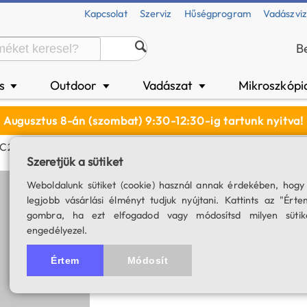
Kapcsolat
Szerviz
Hűségprogram
Vadászvi
B
és
Outdoor
Vadászat
Mikroszkópi
▼
▼
▼
Augusztus 8-án (szombat) 9:30-12:30-ig tartunk nyitva!
 C2 Max LR USB-C Fejlámpa - Hideg Fehér Fényű
Szeretjük a sütiket
Armytek Elf C2 M
Weboldalunk sütiket (cookie) használ annak érdekében, hogy
legjobb vásárlási élményt tudjuk nyújtani. Kattints az "Érte
fehér fényű
gombra, ha ezt elfogadod vagy módosítsd milyen sütik
engedélyezel.
Közvetlen USB-C töltő csatl
SKU: 04985
Értem
Módosít