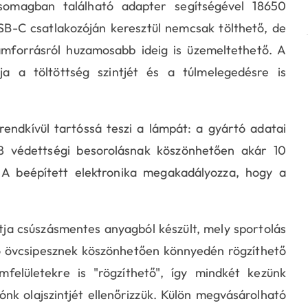
omagban található adapter segítségével 18650
SB-C csatlakozóján keresztül nemcsak tölthető, de
forrásról huzamosabb ideig is üzemeltethető. A
 a töltöttség szintjét és a túlmelegedésre is
rendkívül tartóssá teszi a lámpát: a gyártó adatai
68 védettségi besorolásnak köszönhetően akár 10
. A beépített elektronika megakadályozza, hogy a
ja csúszásmentes anyagból készült, mely sportolás
tó övcsipesznek köszönhetően könnyedén rögzíthető
mfelületekre is "rögzíthető", így mindkét kezünk
nk olajszintjét ellenőrizzük. Külön megvásárolható