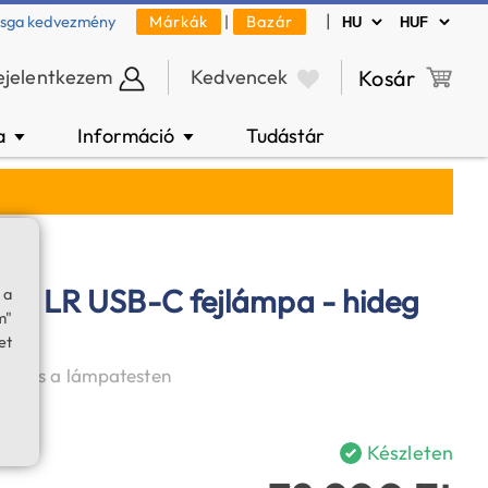
|
zsga kedvezmény
Márkák
|
Bazár
ejelentkezem
Kedvencek
Kosár
a
Információ
Tudástár
▼
▼
ax LR USB-C fejlámpa - hideg
 a
m"
et
akozás a lámpatesten
Készleten