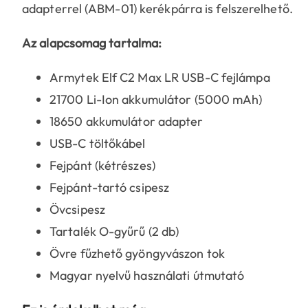
adapterrel (ABM-01) kerékpárra is felszerelhető.
Az alapcsomag tartalma:
Armytek Elf C2 Max LR USB-C fejlámpa
21700 Li-Ion akkumulátor (5000 mAh)
18650 akkumulátor adapter
USB-C töltőkábel
Fejpánt (kétrészes)
Fejpánt-tartó csipesz
Övcsipesz
Tartalék O-gyűrű (2 db)
Övre fűzhető gyöngyvászon tok
Magyar nyelvű használati útmutató