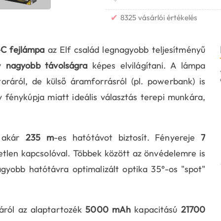
✔
8325 vásárlói értékelés
C fejlámpa
az Elf család legnagyobb teljesítményű
gy
nagyobb távolságra
képes elvilágítani. A lámpa
ráról, de külső áramforrásról (pl. powerbank) is
fénykúpja miatt ideális választás terepi munkára,
D akár
235 m
-es hatótávot biztosít. Fényereje
7
yetlen kapcsolóval. Többek között az önvédelemre is
agyobb hatótávra optimalizált optika 35°-os "spot"
áról az alaptartozék
5000 mAh
kapacitású
21700