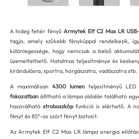
A hideg fehér fényű
Armytek Elf C2 Max LR USB-
tagja, amely szűkebb fénykúppal rendelkezik, í
különlegessége, hogy nemcsak a belső akkumuláto
üzemeltethető. Hatalmas teljesítménye és keskeny 
kirándulásra, sportra, horgászatra, vadászatra stb.
A maximálisan
4300 lumen
teljesítményű LE
fokozatban
állítható a lámpa oldalán található eg
használható
stroboszkóp
funkció is elérhető. A n
fényt és 85°-os szórt fényt biztosít.
Az Armytek Elf C2 Max LR lámpa energia ellátás