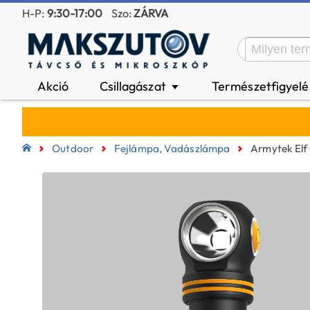
H-P:
9:30-17:00
Szo:
ZÁRVA
Akció
Csillagászat
Természetfigyel
▼
Outdoor
Fejlámpa, Vadászlámpa
Armytek Elf