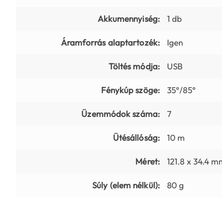
Akkumennyiség:
1 db
Áramforrás alaptartozék:
Igen
Töltés módja:
USB
Fénykúp szöge:
35°/85°
Üzemmódok száma:
7
Ütésállóság:
10 m
Méret:
121.8 x 34.4 
Súly (elem nélkül):
80 g