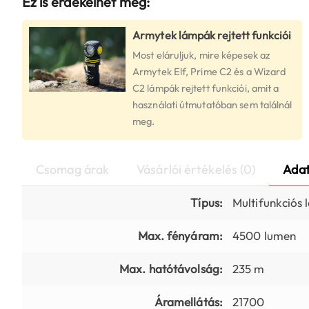
Ez is érdekelhet még:
Armytek lámpák rejtett funkciói
Most eláruljuk, mire képesek az
Armytek Elf, Prime C2 és a Wizard
C2 lámpák rejtett funkciói, amit a
használati útmutatóban sem találnál
meg.
Csomag árak
Vásárlói értékelés (0)
Adat
Típus:
Multifunkciós
Max. fényáram:
4500 lumen
Max. hatótávolság:
235 m
Áramellátás:
21700