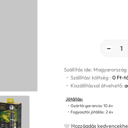
−
1
Szállítás ide: Magyarország
•
Szállítási költség :
0 Ft-tó
•
Kiszállítással átvehető:
a
Jótállás:
• Gyártói garancia: 10 év
• Fogyasztói jótállás: 2 év
Hozzáadás kedvencekhe