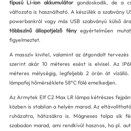
típusú Li-ion akkumulátor
gondoskodik, de a cs
változata is használható. A készülék a szabvány U
powerbankról vagy más USB szabványú külső áram
többszínű állapotjelző fény
egyértelműen mutatja
figyelmeztet.
A masszív kivitel, valamint az átgondolt tervezés 
szerint akár 10 méteres esést is elvisel. Az IP
méteres mélységig, legfeljebb 2 órán át vízálló
lámpafej hőmérséklete 58°C fölé emelkedjen.
Az Armytek Elf C2 Max LR lámpa kétrészes fejpánt
közben is stabilan a helyén marad. Az eltávolítha
ruházatra, hátizsákra is. Mágneses talpa sík fé
szabadon marad, ami rendkívül hasznos, ha pl. autó