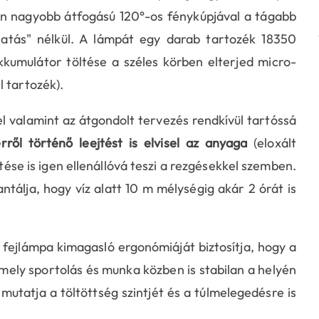
en nagyobb átfogású 120°-os fénykúpjával a tágabb
hatás" nélkül. A lámpát egy darab tartozék 18350
akkumulátor töltése a széles körben elterjed micro-
 tartozék).
l valamint az átgondolt tervezés rendkívül tartóssá
ről történő leejtést is elvisel az anyaga
(eloxált
tése is igen ellenállóvá teszi a rezgésekkel szemben.
tálja, hogy víz alatt 10 m mélységig akár 2 órát is
 fejlámpa kimagasló ergonómiáját biztosítja, hogy a
mely sportolás és munka közben is stabilan a helyén
utatja a töltöttség szintjét és a túlmelegedésre is