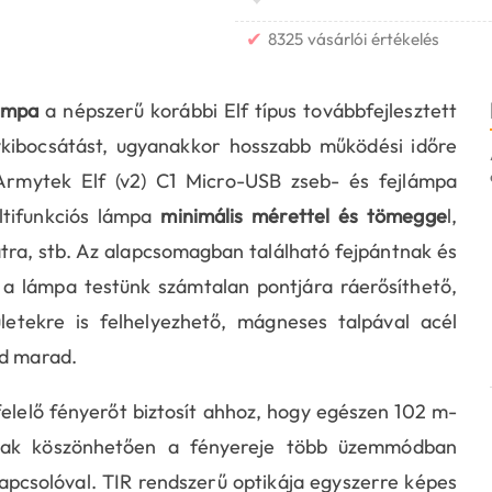
✔
8325 vásárlói értékelés
lámpa
a népszerű korábbi Elf típus továbbfejlesztett
kibocsátást, ugyanakkor hosszabb működési időre
rmytek Elf (v2) C1 Micro-USB zseb- és fejlámpa
ultifunkciós lámpa
minimális mérettel és tömegge
l,
tra, stb. Az alapcsomagban található fejpántnak és
a lámpa testünk számtalan pontjára ráerősíthető,
ületekre is felhelyezhető, mágneses talpával acél
ad marad.
lelő fényerőt biztosít ahhoz, hogy egészen 102 m-
nak köszönhetően a fényereje több üzemmódban
apcsolóval. TIR rendszerű optikája egyszerre képes