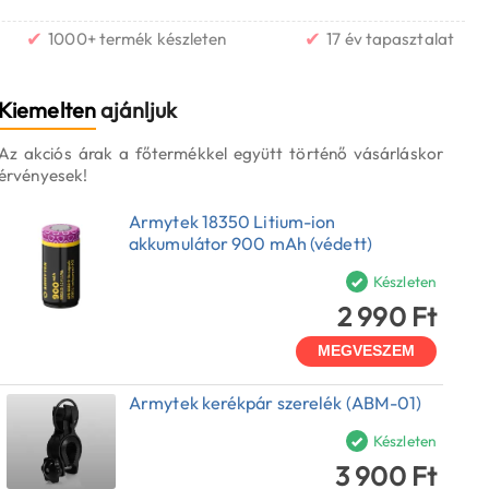
✔
✔
1000+ termék készleten
17 év tapasztalat
Kiemelten
ajánljuk
Az akciós árak a főtermékkel együtt történő vásárláskor
érvényesek!
Armytek 18350 Litium-ion
akkumulátor 900 mAh (védett)
Készleten
2 990 Ft
MEGVESZEM
Armytek kerékpár szerelék (ABM-01)
Készleten
3 900 Ft