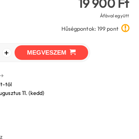
19 900 Ft
Áfával együtt
Hűségpontok: 199 pont
+
MEGVESZEM
→
t-tól
ugusztus 11. (kedd)
z