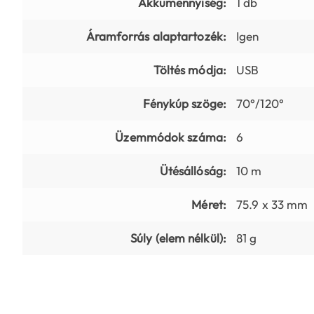
Akkumennyiség:
1 db
Áramforrás alaptartozék:
Igen
Töltés módja:
USB
Fénykúp szöge:
70°/120°
Üzemmódok száma:
6
Ütésállóság:
10 m
Méret:
75.9 x 33 mm
Súly (elem nélkül):
81 g