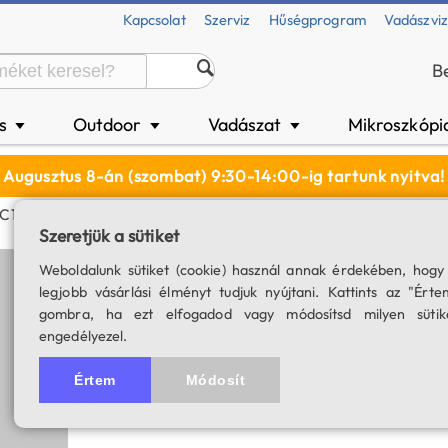
Kapcsolat
Szerviz
Hűségprogram
Vadászvi
B
és
Outdoor
Vadászat
Mikroszkópi
▼
▼
▼
Augusztus 8-án (szombat) 9:30-14:00-ig tartunk nyitva!
 C1 (v2) Micro-USB Fejlámpa - Meleg Fehér Fényű
Szeretjük a sütiket
Armytek Elf C1 (
Weboldalunk sütiket (cookie) használ annak érdekében, hogy
legjobb vásárlási élményt tudjuk nyújtani. Kattints az "Érte
fehér fényű
gombra, ha ezt elfogadod vagy módosítsd milyen sütik
engedélyezel.
Közvetlen Micro USB töltő cs
SKU: 03648
Értem
Módosít