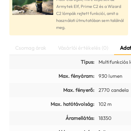
Armytek Elf, Prime C2 és a Wizard
C2 lámpák rejtett funkciói, amit a
használati útmutatóban sem találnál
meg.
Csomag árak
Vásárlói értékelés (0)
Adat
Típus:
Multifunkciós
Max. fényáram:
930 lumen
Max. fényerő:
2770 candela
Max. hatótávolság:
102 m
Áramellátás:
18350