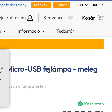
|
zsga kedvezmény
Márkák
|
Bazár
ejelentkezem
Kedvencek
Kosár
a
Információ
Tudástár
▼
▼
v2) Micro-USB fejlámpa - meleg
 a
m"
et
atlakozás a lámpatesten
Készleten