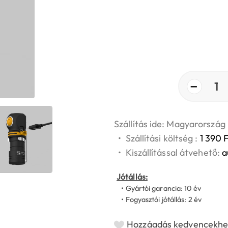
−
1
Szállítás ide: Magyarország
•
Szállítási költség :
1 390 F
•
Kiszállítással átvehető:
a
Jótállás:
• Gyártói garancia: 10 év
• Fogyasztói jótállás: 2 év
Hozzáadás kedvencekhe