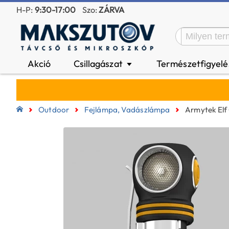
H-P:
9:30-17:00
Szo:
ZÁRVA
Akció
Csillagászat
Természetfigyel
▼
Outdoor
Fejlámpa, Vadászlámpa
Armytek Elf