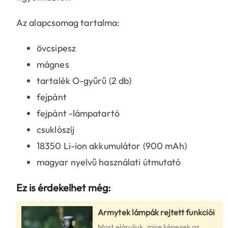
Az alapcsomag tartalma:
övcsipesz
mágnes
tartalék O-gyűrű (2 db)
fejpánt
fejpánt -lámpatartó
csuklószíj
18350 Li-ion akkumulátor (900 mAh)
magyar nyelvű használati útmutató
Ez is érdekelhet még:
Armytek lámpák rejtett funkciói
Most eláruljuk, mire képesek az