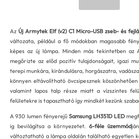
Az
Új
Armytek Elf (v2) C1 Micro-USB zseb- és fej
változata, például a fő módokban magasabb fény
képes az új lámpa. Minden más tekintetben az A
megőrizte az előd pozitív tulajdonságait, igazi m
terepi munkára, kirándulásra, horgászatra, vadásza
könnyen eltávolítható övcsipesznek köszönhetően 
valamint lapos talp része miatt a vízszintes fel
felületekre is tapasztható így mindkét kezünk szab
A 930 lumen fényerejű
Samsung LH351D LED
megfe
ig bevilágítsa a környezetet.
6-féle üzemmód
já
változtatható a lámpa oldalán található egyetlen k