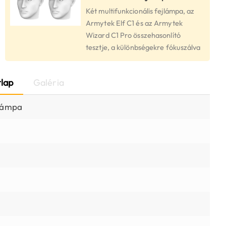
Két multifunkcionális fejlámpa, az
Armytek Elf C1 és az Armytek
Wizard C1 Pro összehasonlító
tesztje, a különbségekre fókuszálva
lap
Galéria
 lámpa