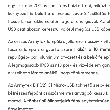
egy szűkebb 70°-os spot fényt biztosítani, miközb
környezet is belátható marad, zavaró "csőlátás-
típusú Li-ion akkumulátor látja el energiával. Az 
USB csatlakozón keresztül valósul meg (az USB kábel
Az összes Armytek lámpákra jellemző masszív kivite
teszi a lámpát: a gyártó szerint
akár a 10 méter
repülőgép-ipari alumínium ötvözet) és a belső felépí
A legmagasabb IP68 szintű por- és vízvédelem garan
elviselhet a lámpa anélkül, hogy tönkremenne.
Az Armytek Elf (v2) C1 Micro-USB tölthető zseb- és
kétrészes fejpánt csúszásmentes anyagból készült, 
marad. A
többszínű állapotjelző fény
egyértelműen m
figyelmeztet.