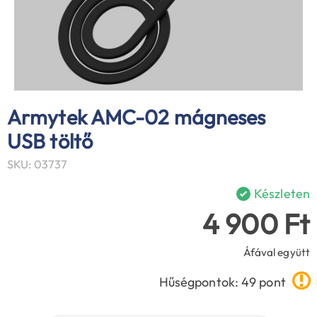
Armytek AMC-02 mágneses
USB töltő
SKU: 03737
Készleten
4 900 Ft
Áfával együtt
Hűségpontok: 49 pont