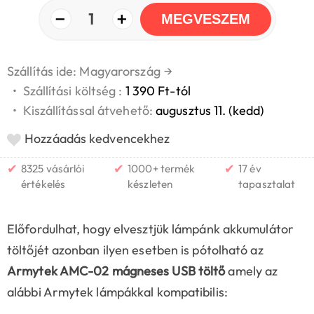
−
+
1
MEGVESZEM
Szállítás ide: Magyarország
→
•
Szállítási költség :
1 390 Ft-tól
•
Kiszállítással átvehető:
augusztus 11. (kedd)
Hozzáadás kedvencekhez
✔
✔
✔
8325 vásárlói
1000+ termék
17 év
értékelés
készleten
tapasztalat
Előfordulhat, hogy elvesztjük lámpánk akkumulátor
töltőjét azonban ilyen esetben is pótolható az
Armytek AMC-02 mágneses USB töltő
amely az
alábbi Armytek lámpákkal kompatibilis: