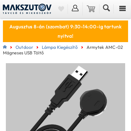
Augusztus 8-án (szombat) 9:30-14:00-ig tartunk
nyitva!
Outdoor
Lámpa Kiegészítő
Armytek AMC-02
Mágneses USB Töltő