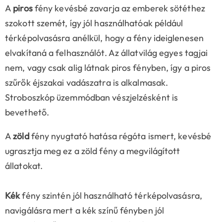
A
piros
fény kevésbé zavarja az emberek sötéthez
szokott szemét, így jól használhatóak például
térképolvasásra anélkül, hogy a fény ideiglenesen
elvakítaná a felhasználót. Az állatvilág egyes tagjai
nem, vagy csak alig látnak piros fényben, így a piros
szűrők éjszakai vadászatra is alkalmasak.
Stroboszkóp üzemmódban vészjelzésként is
bevethető.
A
zöld
fény nyugtató hatása régóta ismert, kevésbé
ugrasztja meg ez a zöld fény a megvilágított
állatokat.
Kék
fény szintén jól használható térképolvasásra,
navigálásra mert a kék színű fényben jól