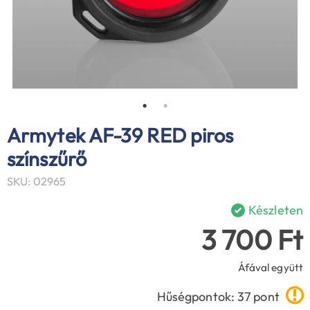
Armytek AF-39 RED piros
színszűrő
SKU: 02965
Készleten
3 700 Ft
Áfával együtt
Hűségpontok: 37 pont