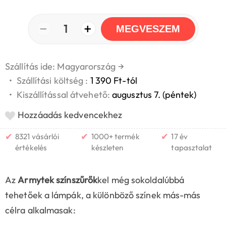
−
+
1
MEGVESZEM
Szállítás ide: Magyarország
→
•
Szállítási költség :
1 390 Ft-tól
•
Kiszállítással átvehető:
augusztus 7. (péntek)
Hozzáadás kedvencekhez
✔
✔
✔
8321 vásárlói
1000+ termék
17 év
értékelés
készleten
tapasztalat
Az
Armytek színszűrők
kel még sokoldalúbbá
tehetőek a lámpák, a különböző színek más-más
célra alkalmasak: