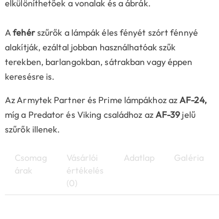
elkülöníthetőek a vonalak és a ábrák.
A
fehér
szűrők a lámpák éles fényét szórt fénnyé
alakítják, ezáltal jobban használhatóak szűk
terekben, barlangokban, sátrakban vagy éppen
keresésre is.
Az Armytek Partner és Prime lámpákhoz az
AF-24,
míg a Predator és Viking családhoz az
AF-39
jelű
szűrők illenek.
Csomag
Vásárlói
Adatlap
Galéria
árak
értékelés
(0)