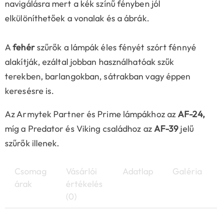
navigálásra mert a kék színű fényben jól
elkülöníthetőek a vonalak és a ábrák.
A
fehér
szűrők a lámpák éles fényét szórt fénnyé
alakítják, ezáltal jobban használhatóak szűk
terekben, barlangokban, sátrakban vagy éppen
keresésre is.
Az Armytek Partner és Prime lámpákhoz az
AF-24,
míg a Predator és Viking családhoz az
AF-39
jelű
szűrők illenek.
Csomag
Vásárlói
Adatlap
Galéria
árak
értékelés
(0)