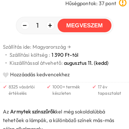
Hűségpontok: 37 pont
−
+
1
MEGVESZEM
Szállítás ide: Magyarország
→
•
Szállítási költség :
1 390 Ft-tól
•
Kiszállítással átvehető:
augusztus 11. (kedd)
Hozzáadás kedvencekhez
✔
✔
✔
8325 vásárlói
1000+ termék
17 év
értékelés
készleten
tapasztalat
Az
Armytek színszűrők
kel még sokoldalúbbá
tehetőek a lámpák, a különböző színek más-más
célra alkalmasak: