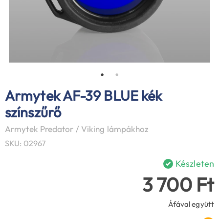
Armytek AF-39 BLUE kék
színszűrő
Armytek Predator / Viking lámpákhoz
SKU: 02967
Készleten
3 700 Ft
Áfával együtt