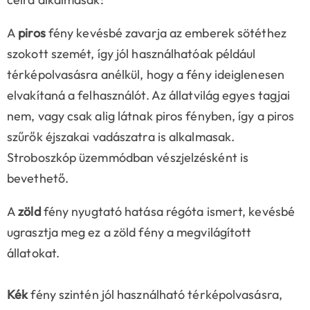
A
piros
fény kevésbé zavarja az emberek sötéthez
szokott szemét, így jól használhatóak például
térképolvasásra anélkül, hogy a fény ideiglenesen
elvakítaná a felhasználót. Az állatvilág egyes tagjai
nem, vagy csak alig látnak piros fényben, így a piros
szűrők éjszakai vadászatra is alkalmasak.
Stroboszkóp üzemmódban vészjelzésként is
bevethető.
A
zöld
fény nyugtató hatása régóta ismert, kevésbé
ugrasztja meg ez a zöld fény a megvilágított
állatokat.
Kék
fény szintén jól használható térképolvasásra,