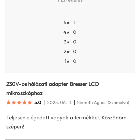
5
1
★
4
0
★
3
0
★
2
0
★
1
0
★
230V-os hálózati adapter Bresser LCD
mikroszkóphoz
|
|
5.0
2025. 06. 11.
Németh Ágnes
(Szomolya)
Teljesen elégedett vagyok a termékkel. Köszönöm
szépen!