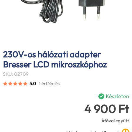
230V-os hálózati adapter
Bresser LCD mikroszkóphoz
SKU: 02709
5.0
1 értékelés
Készleten
4 900 Ft
Áfával együtt