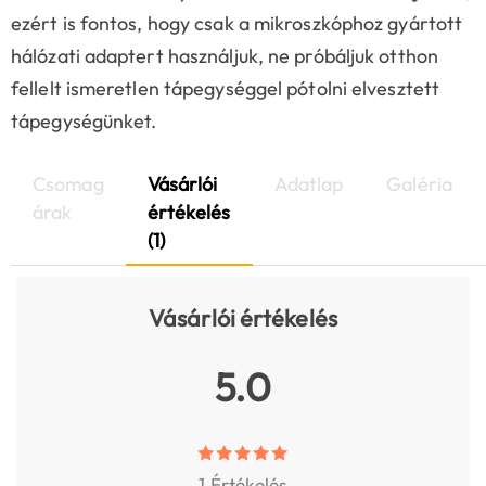
ezért is fontos, hogy csak a mikroszkóphoz gyártott
hálózati adaptert használjuk, ne próbáljuk otthon
fellelt ismeretlen tápegységgel pótolni elvesztett
tápegységünket.
Csomag
Vásárlói
Adatlap
Galéria
árak
értékelés
(1)
Vásárlói értékelés
5.0
1 Értékelés