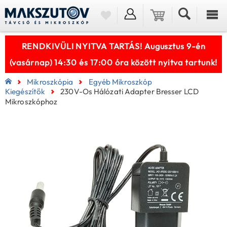
RENDKIVÜLI NYITVA TARTÁS! Augusztus 9-én
(vasárnap) 14:30 és 17:00 óra között nyitva tartunk!
Mikroszkópia
Egyéb Mikroszkóp
Kiegészítők
230V-Os Hálózati Adapter Bresser LCD
Mikroszkóphoz