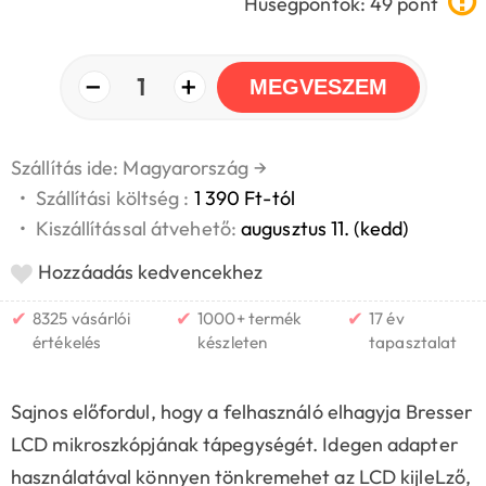
Hűségpontok: 49 pont
−
+
1
MEGVESZEM
Szállítás ide: Magyarország
→
•
Szállítási költség :
1 390 Ft-tól
•
Kiszállítással átvehető:
augusztus 11. (kedd)
Hozzáadás kedvencekhez
✔
✔
✔
8325 vásárlói
1000+ termék
17 év
értékelés
készleten
tapasztalat
Sajnos előfordul, hogy a felhasználó elhagyja Bresser
LCD mikroszkópjának tápegységét. Idegen adapter
használatával könnyen tönkremehet az LCD kijleLző,