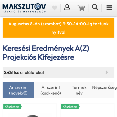
Augusztus 8-án (szombat) 9:30-14:00-ig tartunk
nyitva!
Keresési Eredmények A(z)
Projekciós Kifejezésre
Szűkítsd
a találatokat
Ár szerint
Ár szerint
Termék
Népszerűség
(növekvő)
(csökkenő)
név
Készleten
Készleten