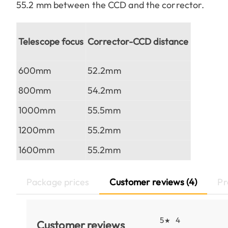
55.2 mm between the CCD and the corrector.
Telescope focus
Corrector-CCD distance
600mm
52.2mm
800mm
54.2mm
1000mm
55.5mm
1200mm
55.2mm
1600mm
55.2mm
Package prices
Customer reviews (4)
Pr
5
4
★
Customer reviews