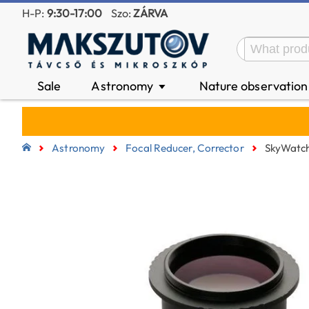
H-P:
9:30-17:00
Szo:
ZÁRVA
Sale
Astronomy
Nature observatio
▼
Astronomy
Focal Reducer, Corrector
SkyWatch