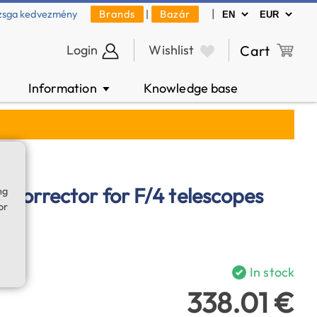
|
zsga kedvezmény
Brands
|
Bazár
Login
Wishlist
Cart
Information
Knowledge base
▼
corrector for F/4 telescopes
ng
or
In stock
338.01 €