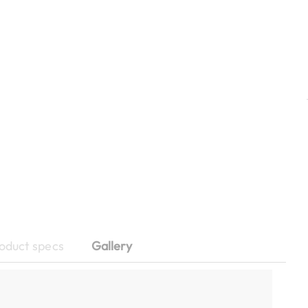
oduct specs
Gallery