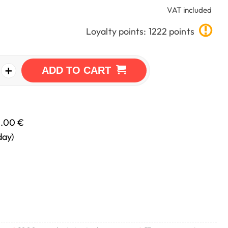
VAT included
Loyalty points: 1222 points
+
ADD TO CART
0.00 €
day)