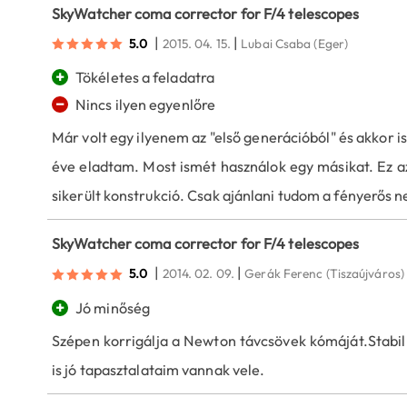
SkyWatcher coma corrector for F/4 telescopes
|
|
5.0
2015. 04. 15.
Lubai Csaba
(Eger)
+
Tökéletes a feladatra
−
Nincs ilyen egyenlőre
Már volt egy ilyenem az "első generációból" és akkor is
éve eladtam. Most ismét használok egy másikat. Ez azt
sikerült konstrukció. Csak ajánlani tudom a fényerős 
SkyWatcher coma corrector for F/4 telescopes
|
|
5.0
2014. 02. 09.
Gerák Ferenc
(Tiszaújváros)
+
Jó minőség
Szépen korrigálja a Newton távcsövek kómáját.Stabil 
is jó tapasztalataim vannak vele.