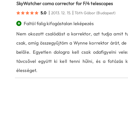
SkyWatcher coma corrector for F/4 telescopes
|
|
5.0
2013. 12. 15.
Tóth Gábor
(Budapest)
+
Faltól falig kifogástalan leképezés
Nem okozott csalódást a korrektor, azt tudja amit 
csak, amíg összegyűjtöm a Wynne korrektor árát, de 
belőle. Egyetlen dologra kell csak odafigyelni vele
távcsővel együtt ki kell tenni hűlni, és a fotózás 
élességet.