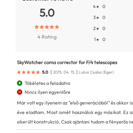
4
0
★
5.0
3
0
★
2
0
★
4 Rating
1
0
★
SkyWatcher coma corrector for F/4 telescopes
|
|
5.0
2015. 04. 15.
Lubai Csaba
(Eger)
+
Tökéletes a feladatra
−
Nincs ilyen egyenlőre
Már volt egy ilyenem az "első generációból" és akkor is
éve eladtam. Most ismét használok egy másikat. Ez azt
sikerült konstrukció. Csak ajánlani tudom a fényerős 