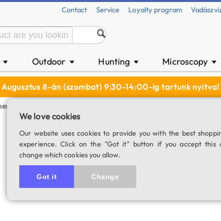
Contact
Service
Loyalty program
Vadászvi
n
Outdoor
Hunting
Microscopy
▼
▼
▼
▼
Augusztus 8-án (szombat) 9:30-14:00-ig tartunk nyitva!
er Coma Corrector For F/4 Telescopes
We love cookies
SkyWatcher coma 
Our website uses cookies to provide you with the best shoppi
experience. Click on the "Got it" button if you accept this 
SKU: 00767
change which cookies you allow.
5.0
4 rating
Got it
Change