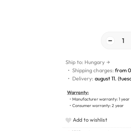
−
1
Ship to: Hungary
→
•
Shipping charges:
from 
•
Delivery:
august 11. (tues
Warranty:
• Manufacturer warranty: 1 year
• Consumer warranty: 2 year
Add to wishlist