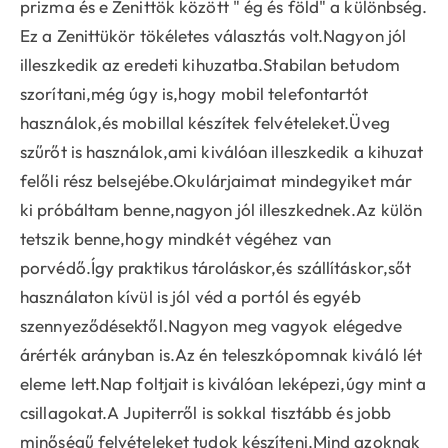
prizma és e Zenittök között " ég és föld" a különbség.
Ez a Zenittükör tökéletes választás volt.Nagyon jól
illeszkedik az eredeti kihuzatba.Stabilan betudom
szorítani,még úgy is,hogy mobil telefontartót
használok,és mobillal készítek felvételeket.Üveg
szűrőt is használok,ami kiválóan illeszkedik a kihuzat
felőli rész belsejébe.Okulárjaimat mindegyiket már
ki próbáltam benne,nagyon jól illeszkednek.Az külön
tetszik benne,hogy mindkét végéhez van
porvédő.Így praktikus tároláskor,és szállításkor,sőt
használaton kívül is jól véd a portól és egyéb
szennyeződésektől.Nagyon meg vagyok elégedve
árérték arányban is.Az én teleszkópomnak kiváló lét
eleme lett.Nap foltjait is kiválóan leképezi,úgy mint a
csillagokat.A Jupiterről is sokkal tisztább és jobb
minőségű felvételeket tudok készíteni.Mind azoknak