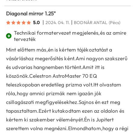
Diagonal mirror 1.25"
|
|
5.0
2024. 04. 11.
BODNÁR ANTAL
(Pécs)
Technikai formatervezet megjelenés,és az amire
+
tervezték
Mint előttem más,én is kértem tájékoztatást a
vásárláshoz megerősítés ként.Ami nagyon szakszerű
és udvarias hangnemben történt.Amit itt is
köszönök.Celestron AstroMaster 70 EQ
teleszkopoban eredetileg prizma volt.Itt olvastam
róla,hogy amnici prizmák nem igazán jók
csillagászati megfigyelésekhez.Sajnos én ezt meg
tapasztaltam.Ezért kutakodtam ezen az oldalon és
kértem ki szakember véleményét.Én is Jupitert
szerettem volna megnézni.Elmondhatom,hogy a régi