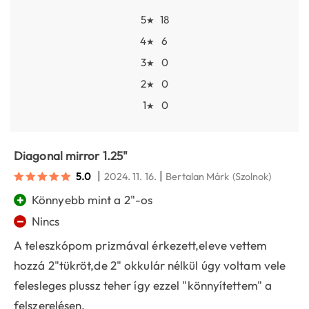
5
18
★
4
6
★
3
0
★
2
0
★
1
0
★
Diagonal mirror 1.25"
|
|
5.0
2024. 11. 16.
Bertalan Márk
(Szolnok)
+
Könnyebb mint a 2"-os
−
Nincs
A teleszkópom prizmával érkezett,eleve vettem
hozzá 2"tükröt,de 2" okkulár nélkül úgy voltam vele
felesleges plussz teher így ezzel "könnyítettem" a
felszerelésen.