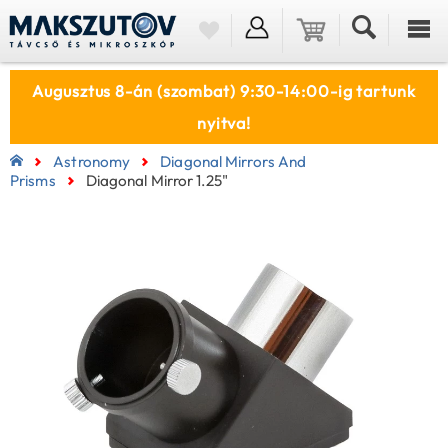
Augusztus 8-án (szombat) 9:30-14:00-ig tartunk
nyitva!
Astronomy
Diagonal Mirrors And
Prisms
Diagonal Mirror 1.25"