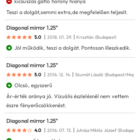
−
kicsúszás gátló horony hiánya
Teszi a dolgát,semmi extra,de megfelelően teljesít.
Diagonal mirror 1.25"
|
|
5.0
2018. 01. 29.
Krisztián
(Budapest)
+
Jól működik, teszi a dolgát. Pontosan illeszkedik.
Diagonal mirror 1.25"
|
|
5.0
2016. 12. 14.
Skumát László
(Budapest/Magló
+
Olcsó, egyszerű
Ár-érték aránya jó. Vizuális észlelésnél nem vettem
észre fényerőcsökkenést.
Diagonal mirror 1.25"
|
|
4.0
2016. 07. 13.
Juhász Miklós József
(Budapest)