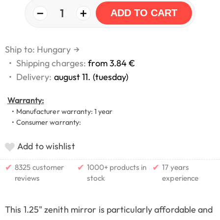
−
+
1
ADD TO CART
Ship to: Hungary
→
•
Shipping charges:
from 3.84 €
•
Delivery:
august 11. (tuesday)
Warranty:
• Manufacturer warranty: 1 year
• Consumer warranty:
Add to wishlist
✔
✔
✔
8325 customer
1000+ products in
17 years
reviews
stock
experience
This 1.25" zenith mirror is particularly affordable and