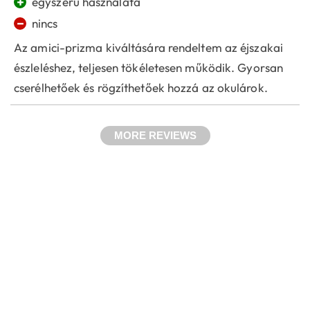
+
egyszerű használata
−
nincs
Az amici-prizma kiváltására rendeltem az éjszakai
észleléshez, teljesen tökéletesen működik. Gyorsan
cserélhetőek és rögzíthetőek hozzá az okulárok.
MORE REVIEWS