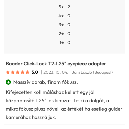
5
2
★
4
0
★
3
0
★
2
0
★
1
0
★
Baader Click-Lock T2-1.25" eyepiece adapter
|
|
5.0
2023. 10. 04.
Jóni László
(Budapest)
+
Masszív darab, finom fókusz.
Kifejezetten kollimáláshoz kellett egy jól
központosító 1.25"-os kihuzat. Teszi a dolgát, a
mikrofókusz plusz növeli az értékét ha esetleg guider
kamerához használjuk.