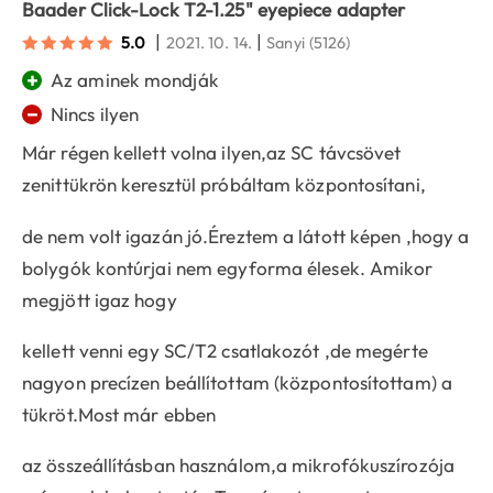
Baader Click-Lock T2-1.25" eyepiece adapter
|
|
5.0
2021. 10. 14.
Sanyi
(5126)
+
Az aminek mondják
−
Nincs ilyen
Már régen kellett volna ilyen,az SC távcsövet
zenittükrön keresztül próbáltam központosítani,
de nem volt igazán jó.Éreztem a látott képen ,hogy a
bolygók kontúrjai nem egyforma élesek. Amikor
megjött igaz hogy
kellett venni egy SC/T2 csatlakozót ,de megérte
nagyon precízen beállítottam (központosítottam) a
tükröt.Most már ebben
az összeállításban használom,a mikrofókuszírozója