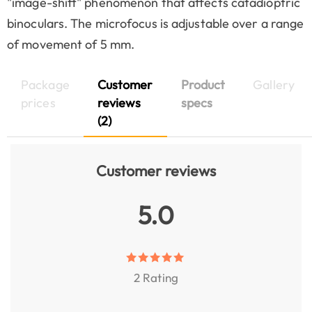
"image-shift" phenomenon that affects catadioptric
binoculars. The microfocus is adjustable over a range
of movement of 5 mm.
Package
Customer
Product
Gallery
prices
reviews
specs
(2)
Customer reviews
5.0
2 Rating