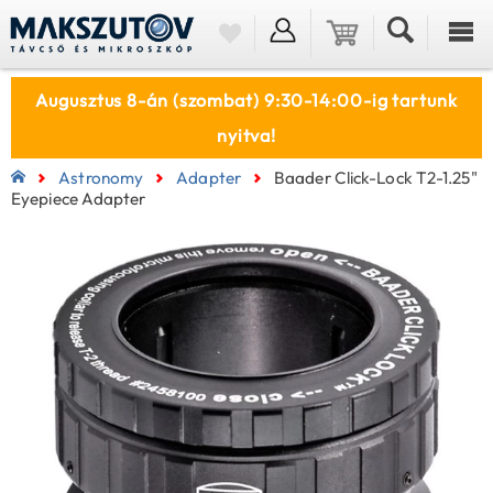
Augusztus 8-án (szombat) 9:30-14:00-ig tartunk
nyitva!
Astronomy
Adapter
Baader Click-Lock T2-1.25"
Eyepiece Adapter