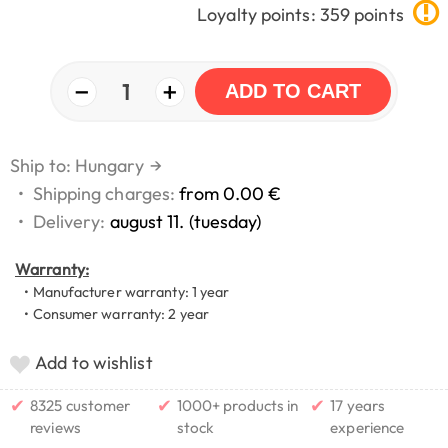
Loyalty points: 359 points
−
+
1
ADD TO CART
Ship to: Hungary
→
•
Shipping charges:
from 0.00 €
•
Delivery:
august 11. (tuesday)
Warranty:
• Manufacturer warranty: 1 year
• Consumer warranty: 2 year
Add to wishlist
✔
✔
✔
8325 customer
1000+ products in
17 years
reviews
stock
experience