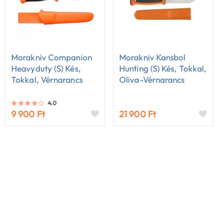
Morakniv Companion
Morakniv Kansbol
Heavyduty (S) Kés,
Hunting (S) Kés, Tokkal,
Tokkal, Vérnarancs
Oliva-Vérnarancs
4.0
9 900 Ft
21 900 Ft