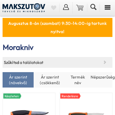
Augusztus 8-án (szombat) 9:30-14:00-ig tartunk
nyitva!
Morakniv
Szűkítsd
a találatokat
Ár szerint
Ár szerint
Termék
Népszerűség
(növekvő)
(csökkenő)
név
Készleten
Rendelésre