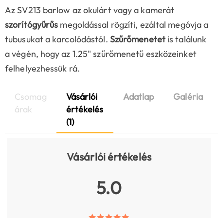
Az SV213 barlow az okulárt vagy a kamerát
szorítógyűrűs
megoldással rögzíti, ezáltal megóvja a
tubusukat a karcolódástól.
Szűrőmenetet
is találunk
a végén, hogy az 1.25" szűrőmenetű eszközeinket
felhelyezhessük rá.
Csomag
Vásárlói
Adatlap
Galéria
árak
értékelés
(1)
Vásárlói értékelés
5.0