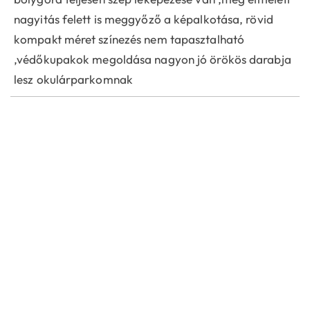
nagyitás felett is meggyőző a képalkotása, rövid
kompakt méret színezés nem tapasztalható
,védőkupakok megoldása nagyon jó örökös darabja
lesz okulárparkomnak