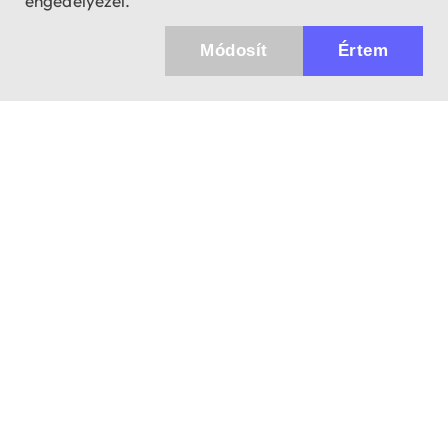
engedélyezel.
Módosít
Értem
Küldhetünk értesítőt az újdonságainkról és
az akciós ajánlatainkról?
Ajándék 3000 Ft értékű kupon kódot is kapsz.
IGEN, KÉREM!