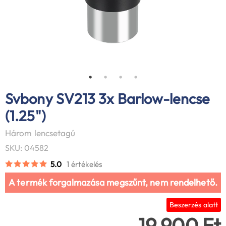
Svbony SV213 3x Barlow-lencse
(1.25")
Három lencsetagú
SKU: 04582
5.0
1 értékelés
A termék forgalmazása megszűnt, nem rendelhető.
Beszerzés alatt
19 900 Ft