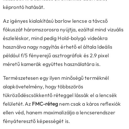
képrontó hatását.
Az igényes kialakítású barlow lencse a távcső
fókuszát háromszorosra nyújtja, ezáltal mind vizuális
észleléskor, mind pedig Hold-bolygó videókra
használva nagy nagyítás érhető el általa Ideális
például f/5 fényerejű asztrográfok és 2.9 pixel
méretű kamerák együttes használatára is.
Természetesen egy ilyen minőségű terméknél
alapkövetelmény, hogy többszörös
tükröződéscsökkentő réteggel lássák el a lencsék
felületét. Az
FMC-réteg
nem csak a káros reflexiók
ellen véd, hanem maximalizálja a lencserendszer
fényáteresztő képességét is.