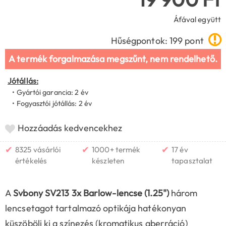
Áfával együtt
Hűségpontok: 199 pont
A termék forgalmazása megszűnt, nem rendelhető.
Jótállás:
• Gyártói garancia: 2 év
• Fogyasztói jótállás: 2 év
Hozzáadás kedvencekhez
✔
✔
✔
8325 vásárlói
1000+ termék
17 év
értékelés
készleten
tapasztalat
A
Svbony SV213 3x Barlow-lencse (1.25")
három
lencsetagot tartalmazó optikája hatékonyan
küszöböli ki a színezés (kromatikus aberráció)