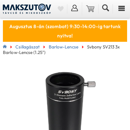
Augusztus 8-án (szombat) 9:30-14:00-ig tartunk
nyitva!
Csillagászat
Barlow-Lencse
Svbony SV213 3x
Barlow-Lencse (1.25")