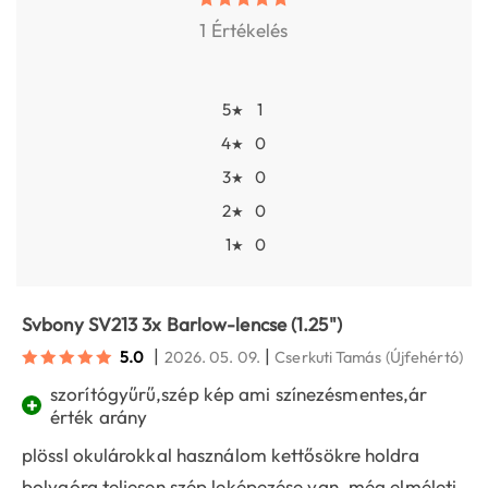
1 Értékelés
5
1
★
4
0
★
3
0
★
2
0
★
1
0
★
Svbony SV213 3x Barlow-lencse (1.25")
|
|
5.0
2026. 05. 09.
Cserkuti Tamás
(Újfehértó)
szorítógyűrű,szép kép ami színezésmentes,ár
+
érték arány
plössl okulárokkal használom kettősökre holdra
bolygóra teljesen szép leképezése van ,még elméleti