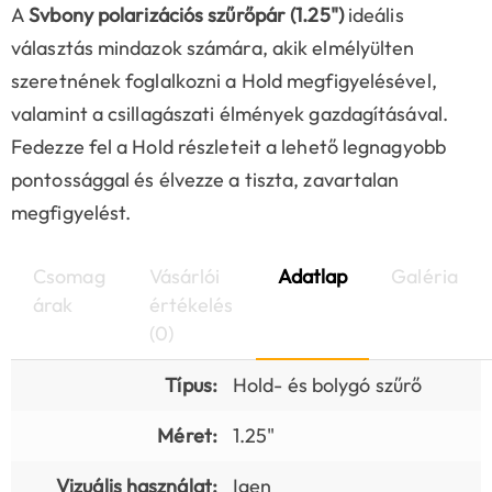
A
Svbony polarizációs szűrőpár (1.25")
ideális
választás mindazok számára, akik elmélyülten
szeretnének foglalkozni a Hold megfigyelésével,
valamint a csillagászati élmények gazdagításával.
Fedezze fel a Hold részleteit a lehető legnagyobb
pontossággal és élvezze a tiszta, zavartalan
megfigyelést.
Csomag
Vásárlói
Adatlap
Galéria
árak
értékelés
(0)
Típus:
Hold- és bolygó szűrő
Méret:
1.25"
Vizuális használat:
Igen