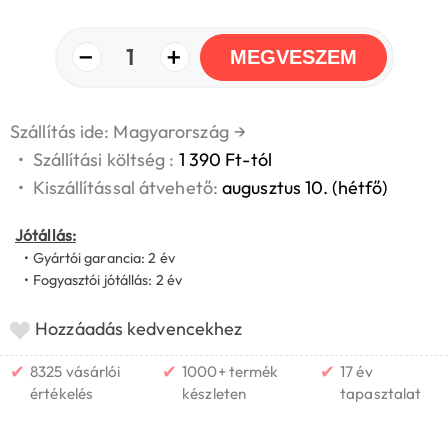
−
+
1
MEGVESZEM
Szállítás ide: Magyarország
→
•
Szállítási költség :
1 390 Ft-tól
•
Kiszállítással átvehető:
augusztus 10. (hétfő)
Jótállás:
• Gyártói garancia: 2 év
• Fogyasztói jótállás: 2 év
Hozzáadás kedvencekhez
✔
✔
✔
8325 vásárlói
1000+ termék
17 év
értékelés
készleten
tapasztalat