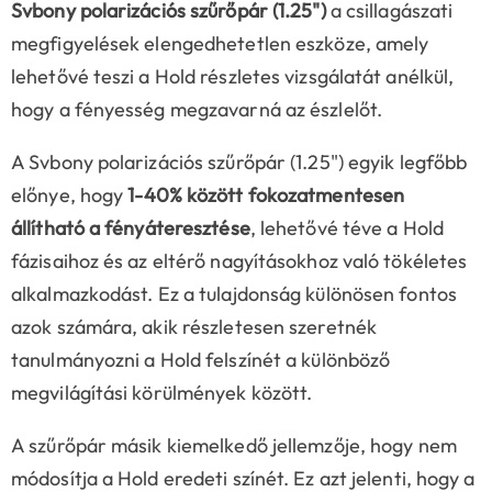
Svbony polarizációs szűrőpár (1.25")
a csillagászati
megfigyelések elengedhetetlen eszköze, amely
lehetővé teszi a Hold részletes vizsgálatát anélkül,
hogy a fényesség megzavarná az észlelőt.
A Svbony polarizációs szűrőpár (1.25") egyik legfőbb
előnye, hogy
1-40% között fokozatmentesen
állítható a fényáteresztése
, lehetővé téve a Hold
fázisaihoz és az eltérő nagyításokhoz való tökéletes
alkalmazkodást. Ez a tulajdonság különösen fontos
azok számára, akik részletesen szeretnék
tanulmányozni a Hold felszínét a különböző
megvilágítási körülmények között.
A szűrőpár másik kiemelkedő jellemzője, hogy nem
módosítja a Hold eredeti színét. Ez azt jelenti, hogy a