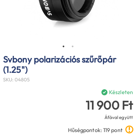
Svbony polarizációs szűrőpár
(1.25")
SKU: 04805
Készleten
11 900 Ft
Áfával együtt
Hűségpontok: 119 pont