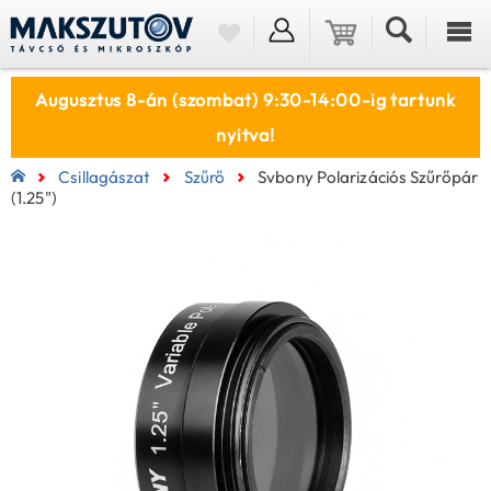
Augusztus 8-án (szombat) 9:30-14:00-ig tartunk
nyitva!
Csillagászat
Szűrő
Svbony Polarizációs Szűrőpár
(1.25")